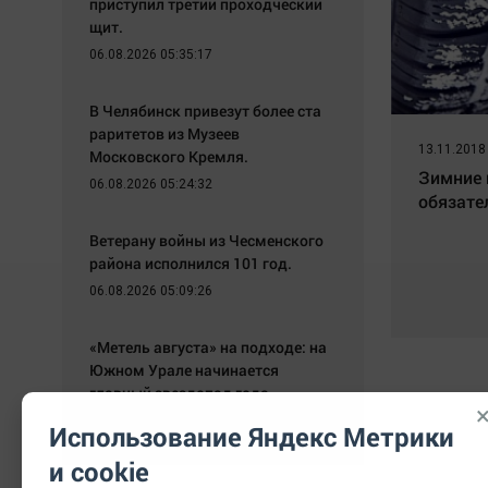
приступил третий проходческий
щит.
06.08.2026 05:35:17
В Челябинск привезут более ста
раритетов из Музеев
13.11.2018
Московского Кремля.
Зимние 
06.08.2026 05:24:32
обязате
Ветерану войны из Чесменского
района исполнился 101 год.
06.08.2026 05:09:26
«Метель августа» на подходе: на
Южном Урале начинается
главный звездопад года
05.08.2026 20:10:19
Использование Яндекс Метрики
и cookie