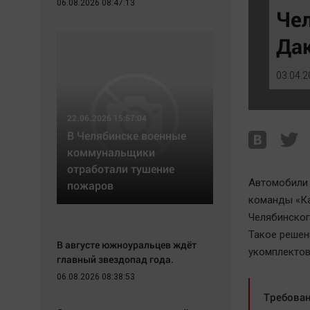
06.08.2026 08:47:13
Экономика
Hедвижимость
Чел
Происшествия
Образование
Да
Здоровье
Автомобили
Культура
XX век: криминальные уроки
03.04.2
Курилка
Банки
Мнения
Медиаграмотность
22.06.2026 15:57:04
Медицина
В Челябинске военные
коммунальщики
отработали тушение
Автомобили 
пожаров
команды «Ка
Челябинског
Такое решен
В августе южноуральцев ждёт
укомплектов
главный звездопад года.
06.08.2026 08:38:53
Требован