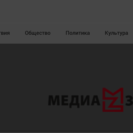
твия
Общество
Политика
Культура
Происшествия
Общество
Пол
илка
Новости компаний
Афиша
Прогулки по городу Ч
Блогеркуль
Спецпроект
Быстрый медиазавод