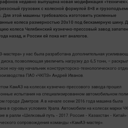
рафонов недавно выпущена новая модификация «техничек».
рехосный грузовик с колесной формулой 8×8 и грузоподъе
. Для этой машины требовалось изготовить усиленные
нные колеса размерностью 20х10 под бескамерную шину. 
цию колеса Челябинский кузнечно-прессовый завод запате
года назад, и России ей пока нет аналогов.
З-мастера» у нас была разработана дополнительная усиливаю
 диска, позволяющая увеличить нагрузку до 6,5 тонн, – раскры
ское ноу-хау начальник конструкторско-технологического отде
роизводства ПАО «ЧКПЗ» Андрей Иванов.
том КамАЗ на колесах кузнечно-прессового завода прошел
онные испытания на специализированном автомобильном поли
м городе Дмитров. А в начале осени 2016 года машина была
ана в суровых условиях Урала. Автомобили на колесах марки Ч
ие в ралли «Шелковый путь - 2017. Россия - Казахстан - Китай»
ического сопровождения команды «КамАЗ-мастер».