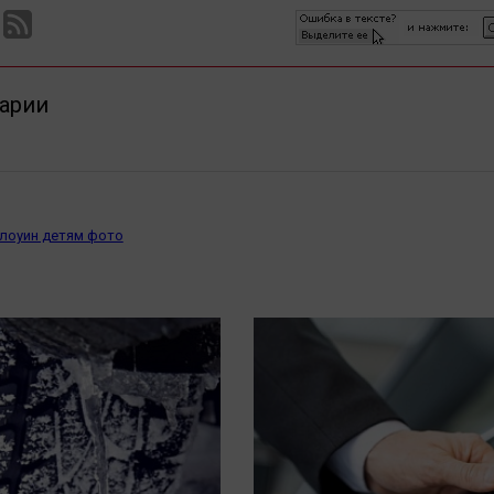
арии
ллоуин детям фото