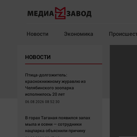
Новости
Экономика
Происшес
Новости
Экономика
НОВОСТИ
Здоровье
Спорт
Кур
Птица-долгожитель:
краснокнижному журавлю из
Челябинского зоопарка
исполнилось 20 лет
Архив
06.08.2026 08:52:30
Наша победа
Спорт
В горах Таганая появился запах
Общество
Технологии
мыла и осени — сотрудники
нацпарка объяснили причину
Политика
Отраслевые темы