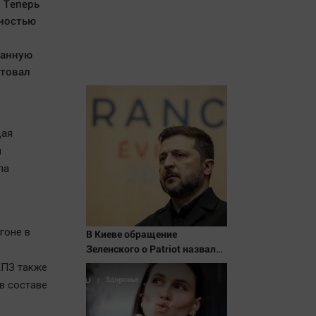
 Теперь
мностью
Данную
нтовал
щая
л
ла
гоне в
В Киеве обращение
Зеленского о Patriot назвали
«комедией»
КПЗ также
 в составе