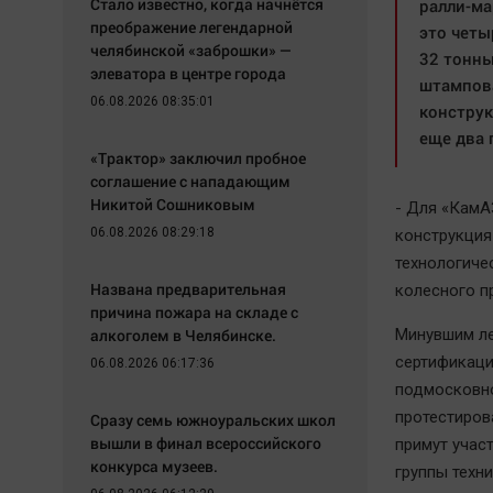
Стало известно, когда начнётся
ралли-ма
преображение легендарной
это четы
челябинской «заброшки» —
32 тонны
элеватора в центре города
штампова
06.08.2026 08:35:01
конструк
еще два 
«Трактор» заключил пробное
соглашение с нападающим
Никитой Сошниковым
- Для «КамА
06.08.2026 08:29:18
конструкция
технологиче
Названа предварительная
колесного п
причина пожара на складе с
алкоголем в Челябинске.
Минувшим ле
сертификаци
06.08.2026 06:17:36
подмосковно
протестиров
Сразу семь южноуральских школ
вышли в финал всероссийского
примут участ
конкурса музеев.
группы техн