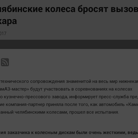
Статистика
Вирус чтения
ябинские колеса бросят вызо
Челябинск космический
Вкусное
кара
Другие рубрики
Гороскоп
Bookworms
Дети
017
English version
ЖКХ
Online-консультация
Интервью
Актуальная тема
Качество жизни
технического сопровождения знаменитой на весь мир нижнек
мАЗ-мастер» будут участвовать в соревнованиях на колесах
о кузнечно-прессового завода, информирует пресс-служба пре
ие компания-партнер приняла после того, как автомобиль «Кам
анный челябинскими колесами, прошел все испытания.
ия заказчика к колесным дискам были очень жесткими, ведь