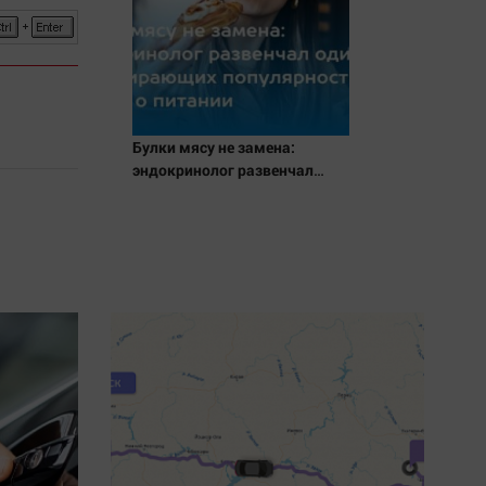
Булки мясу не замена:
эндокринолог развенчал
один из набирающих
популярность мифов о
питании