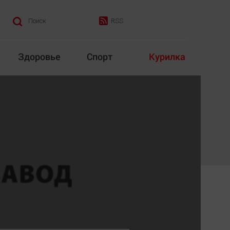
RSS
Поиск
Здоровье
Спорт
Курилка
итика
Культура
Конкурс
Народная журналистика
Наука