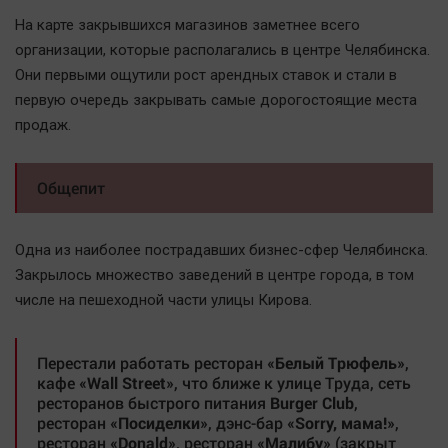
Наука
На карте закрывшихся магазинов заметнее всего
Обсуждаем
организации, которые располагались в центре Челябинска.
Отдых
Они первыми ощутили рост арендных ставок и стали в
Персона
первую очередь закрывать самые дорогостоящие места
Последняя инстанция
продаж.
Светская жизнь
Тенденции
Общепит
Точка на карте
Одна из наиболее пострадавших бизнес-сфер Челябинска.
Закрылось множество заведений в центре города, в том
числе на пешеходной части улицы Кирова.
Перестали работать ресторан
«Белый Трюфель»
,
кафе
«Wall Street»
, что ближе к улице Труда, сеть
ресторанов быстрого питания
Burger Club
,
ресторан
«Посиделки»
, дэнс-бар
«Sorry, мама!»
,
ресторан
«Donald»
, ресторан
«Малибу»
(закрыт