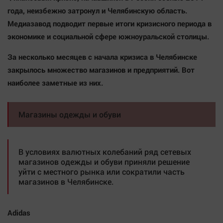
Наша победа
года, неизбежно затронул и Челябинскую область.
Медиазавод подводит первые итоги кризисного периода в
Общество
экономике и социальной сфере южноуральской столицы.
Политика
Экономика
За несколько месяцев с начала кризиса в Челябинске
Происшествия
закрылось множество магазинов и предприятий. Вот
наиболее заметные из них.
Здоровье
Культура
Курилка
Магазины одежды и обуви
Мнения
В условиях валютных колебаний ряд сетевых
Спорт
магазинов одежды и обуви приняли решение
Технологии
уйти с местного рынка или сократили часть
магазинов в Челябинске.
Отраслевые темы
Hедвижимость
Adidas
Образование