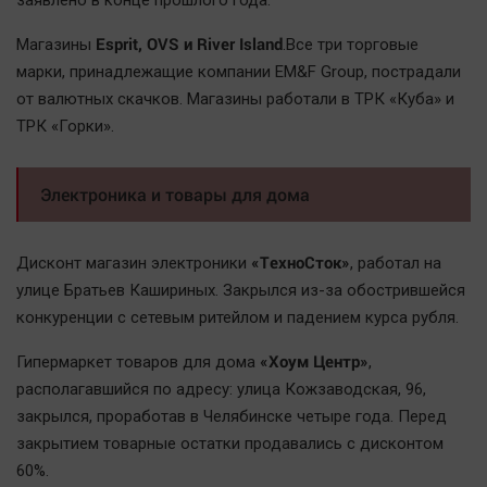
заявлено в конце прошлого года.
Актуальная тема
Esprit, OVS и River Island
Магазины
.Все три торговые
марки, принадлежащие компании EM&F Group, пострадали
Афиша
от валютных скачков. Магазины работали в ТРК «Куба» и
Блогеркуль
ТРК «Горки».
Быстрый медиазавод
Вирус чтения
Электроника и товары для дома
Вкусное
Гороскоп
«ТехноСток»
Дисконт магазин электроники
, работал на
Дети
улице Братьев Кашириных. Закрылся из-за обострившейся
ЖКХ
конкуренции с сетевым ритейлом и падением курса рубля.
Интервью
«Хоум Центр»
Гипермаркет товаров для дома
,
Качество жизни
располагавшийся по адресу: улица Кожзаводская, 96,
закрылся, проработав в Челябинске четыре года. Перед
Конкурс
закрытием товарные остатки продавались с дисконтом
Народная журналистика
60%.