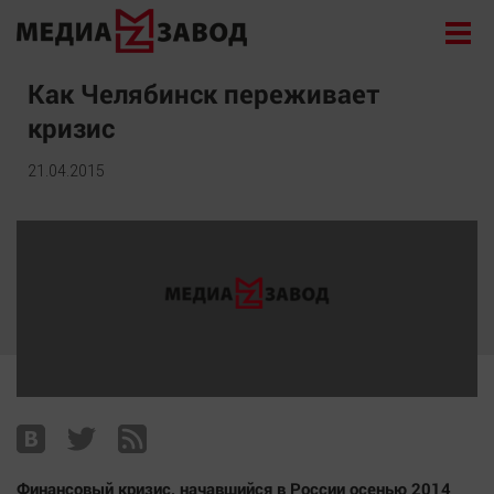
Новости
Как Челябинск переживает
кризис
Экономика
Происшествия
21.04.2015
Общество
Политика
Культура
Здоровье
Спорт
Курилка
Поиск
Архив
Финансовый кризис, начавшийся в России осенью 2014