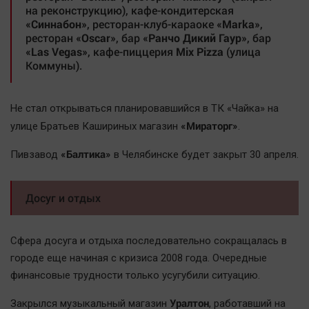
на реконструкцию), кафе-кондитерская
«Синнабон»
, ресторан-клуб-караоке
«Marka»
,
ресторан
«Oscar»
, бар
«Ранчо Дикий Гаур»
, бар
«Las Vegas»
, кафе-пиццерия
Mix Pizza
(улица
Коммуны).
Не стал открываться планировавшийся в ТК «Чайка» на
«Мираторг»
улице Братьев Кашириных магазин
.
«Балтика»
Пивзавод
в Челябинске будет закрыт 30 апреля.
Досуг и отдых
Сфера досуга и отдыха последовательно сокращалась в
городе еще начиная с кризиса 2008 года. Очередные
финансовые трудности только усугубили ситуацию.
Уралтон
Закрылся музыкальный магазин
, работавший на