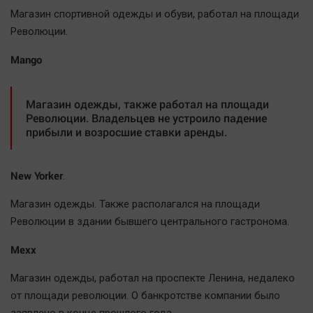
Автомобили
Магазин спортивной одежды и обуви, работал на площади
XX век: криминальные уроки
Революции.
Банки
Mango
Медиаграмотность
Медицина
Магазин одежды, также работал на площади
Революции. Владельцев не устроило падение
прибыли и возросшие ставки аренды.
Новости компаний
Прогулки по городу Ч
Спецпроект
New Yorker
.
Статистика
Магазин одежды. Также располагался на площади
Челябинск космический
Революции в здании бывшего центрального гастронома.
Другие рубрики
Mexx
Bookworms
Магазин одежды, работал на проспекте Ленина, недалеко
English version
от площади революции. О банкротстве компании было
Online-консультация