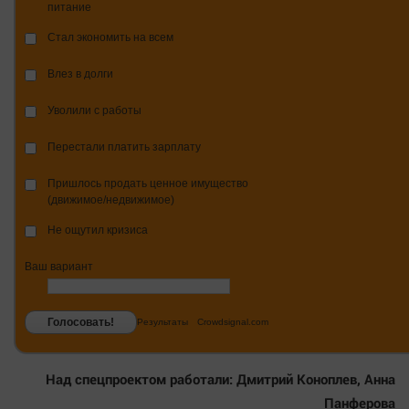
питание
Стал экономить на всем
Влез в долги
Уволили с работы
Перестали платить зарплату
Пришлось продать ценное имущество
(движимое/недвижимое)
Не ощутил кризиса
Ваш вариант
Голосовать!
Результаты
Crowdsignal.com
Над спецпроектом работали: Дмитрий Коноплев, Анна
Панферова