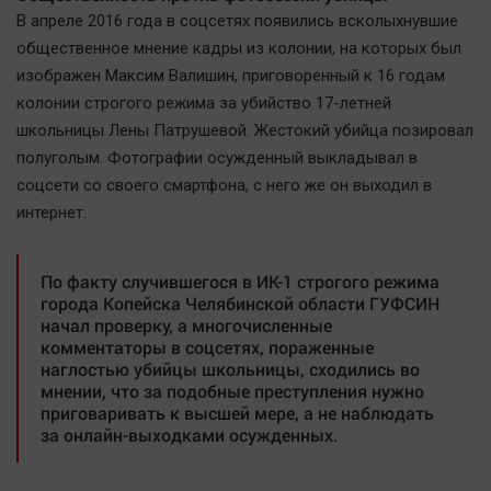
Наша победа
В апреле 2016 года в соцсетях появились всколыхнувшие
общественное мнение кадры из колонии, на которых был
Общество
изображен Максим Валишин, приговоренный к 16 годам
Политика
колонии строгого режима за убийство 17-летней
Экономика
школьницы Лены Патрушевой. Жестокий убийца позировал
Происшествия
полуголым. Фотографии осужденный выкладывал в
Здоровье
соцсети со своего смартфона, с него же он выходил в
интернет.
Культура
Курилка
По факту случившегося в ИК-1 строгого режима
Мнения
города Копейска Челябинской области ГУФСИН
начал проверку, а многочисленные
Спорт
комментаторы в соцсетях, пораженные
наглостью убийцы школьницы, сходились во
Технологии
мнении, что за подобные преступления нужно
Отраслевые темы
приговаривать к высшей мере, а не наблюдать
за онлайн-выходками осужденных.
Hедвижимость
Образование