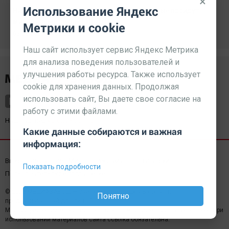
×
Использование Яндекс
На дорогах Челябинской области в выходные пройдут
масштабные рейды ГИБДД.
Метрики и cookie
05.08.2026 19:35:00
Наш сайт использует сервис Яндекс Метрика
для анализа поведения пользователей и
улучшения работы ресурса. Также использует
cookie для хранения данных. Продолжая
использовать сайт, Вы даете свое согласие на
работу с этими файлами.
Наш партнер
kurorty-sochi.ru
Какие данные собираются и важная
информация:
Выходные данные СМИ
Реклама
Вакансии
Показать подробности
Пользовательское соглашение
© 2026 МЕДИАЗАВОД — Сайт может содержать контент,
Понятно
предназначенный для лиц 18+
Мнение редакции может не совпадать с мнением отдельных авторов.При
использовании материалов сайта ссылка обязательна.