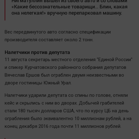
Нигматуллин вышел из своего авто и со словами
Наука
«Какие бессознательные товарищи… Блин, какая
Обсуждаем
она нелегкая!» вручную перепарковал машину.
Отдых
Персона
Вес передвинутого авто согласно спецификации
Последняя инстанция
производителя составляет около 2 тонн.
Светская жизнь
Налетчики против депутата
Тенденции
11 августа секретарь местного отделения "Единой России"
Точка на карте
и спикер Курчатовского районного собрания депутатов
Вячеслав Ершов был ограблен двумя неизвестными во
дворе гостиницы Южный Урал.
Налетчики ударили депутата со спины по голове, отняли
кейс и скрылись с ним во дворах. Добычей грабителей
стали 180 тысяч долларов США, что по курсу ЦБ на день
ограбления было эквивалентно 10 миллионам рублей, а на
конец декабря 2016 года почти 11 миллионов рублей.