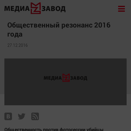
Новости
Общественный резонанс 2016
года
Экономика
Происшествия
27.12.2016
Общество
Политика
Культура
Здоровье
Спорт
Курилка
Поиск
Архив
Общественность против фотосессии убийцы