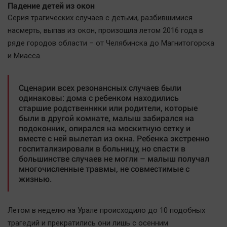
Падение детей из окон
Автомобили
Серия трагических случаев с детьми, разбившимися
XX век: криминальные уроки
насмерть, выпав из окон, произошла летом 2016 года в
Банки
ряде городов области – от Челябинска до Магнитогорска
Медиаграмотность
и Миасса.
Медицина
Сценарии всех резонансных случаев были
Новости компаний
одинаковы: дома с ребенком находились
старшие родственники или родители, которые
Прогулки по городу Ч
были в другой комнате, малыш забирался на
Спецпроект
подоконник, опирался на москитную сетку и
вместе с ней вылетал из окна. Ребенка экстренно
Статистика
госпитализировали в больницу, но спасти в
Челябинск космический
большинстве случаев не могли – малыш получал
многочисленные травмы, не совместимые с
Другие рубрики
жизнью.
Bookworms
English version
Летом в неделю на Урале происходило до 10 подобных
Online-консультация
трагедий и прекратились они лишь с осенним