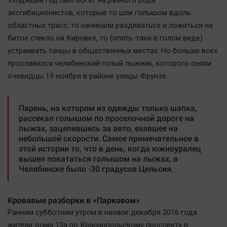
Уходящий год был богат на разного рода
эксгибиционистов, которые то шли голышом вдоль
областных трасс, то начинали раздеваться и ложиться на
битое стекло на Кировке, то (опять-таки в голом виде)
устраивать танцы в общественных местах. Но больше всех
прославился челябинский голый лыжник, которого сняли
очевидцы 19 ноября в районе улицы Фрунзе.
Парень, на котором из одежды только шапка,
рассекал голышом по проселочной дороге на
лыжах, зацепившись за авто, ехавшее на
небольшой скорости. Самое примечательное в
этой истории то, что в день, когда южноуралец
вышел покататься голышом на лыжах, в
Челябинске было -30 градусов Цельсия.
Кровавые разборки в «Парковом»
Ранним субботним утром в начале декабря 2016 года
жители дома 13а по Краснопольскому проспекту в