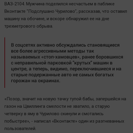
ВАЗ-2104. Мужчина поделился несчастьем в паблике
Вконтакте "Подслушано Чурилово", рассказав, что оставил
машину на обочине, и вскоре обнаружил ее на дне
трехметрового обрыва.
В соцсетях активно обсуждались становящиеся
все более агрессивными методы так
называемых «стоп-хамовцев», ранее боровшихся
с неправильной парковкой "крутых" машин в
центре, а теперь, видимо, переключившиеся и на
старые подержанные авто не самых богатых
горожан на окраинах.
«Позор, значит на новую тачку тупой бабы, запершейся на
газон на Цвиллинга смелости не хватило, а старую
четверку в яму в Чурилово скинули и смотались
побыстрее», - написал «Вконтакте» один из разгневанных
пользователей.