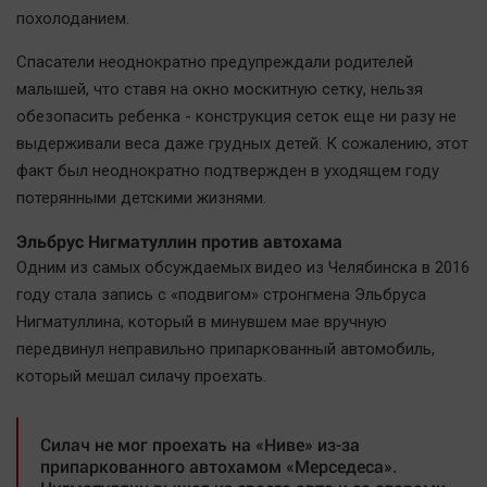
Актуальная тема
похолоданием.
Спасатели неоднократно предупреждали родителей
Афиша
малышей, что ставя на окно москитную сетку, нельзя
Блогеркуль
обезопасить ребенка - конструкция сеток еще ни разу не
Быстрый медиазавод
выдерживали веса даже грудных детей. К сожалению, этот
Вирус чтения
факт был неоднократно подтвержден в уходящем году
потерянными детскими жизнями.
Вкусное
Гороскоп
Эльбрус Нигматуллин против автохама
Одним из самых обсуждаемых видео из Челябинска в 2016
Дети
году стала запись с «подвигом» стронгмена Эльбруса
ЖКХ
Нигматуллина, который в минувшем мае вручную
Интервью
передвинул неправильно припаркованный автомобиль,
Качество жизни
который мешал силачу проехать.
Конкурс
Силач не мог проехать на «Ниве» из-за
Народная журналистика
припаркованного автохамом «Мерседеса».