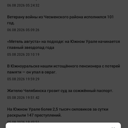
06.08.2026 05:24:32
Ветерану войны из Чесменского района исполнился 101
год.
06.08.2026 05:09:26
«Метель августа» на подходе: на Южном Урале начинается
главный звездопад года
05.08.2026 20:10:19
В Южноуральске нашли истощённого пенсионера с потерей
памяти — он упал в овраг.
05.08.2026 19:59:29
Жителю Челябинска грозит суд за сожжённый паспорт.
05.08.2026 19:51:42
На Южном Урале более 2,5 тысяч силовиков за сутки
раскрыли 147 преступлений.
05.08.2026 19:43:51