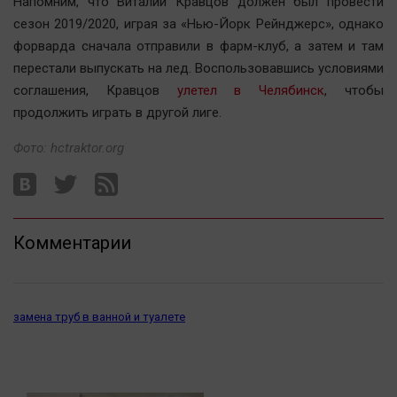
Напомним, что Виталий Кравцов должен был провести
Автомобили
сезон 2019/2020, играя за «Нью-Йорк Рейнджерс», однако
XX век: криминальные уроки
форварда сначала отправили в фарм-клуб, а затем и там
Банки
перестали выпускать на лед. Воспользовавшись условиями
соглашения, Кравцов
улетел в Челябинск
, чтобы
Медиаграмотность
продолжить играть в другой лиге.
Медицина
Фото: hctraktor.org
Новости компаний
Прогулки по городу Ч
Спецпроект
Комментарии
Статистика
Челябинск космический
Другие рубрики
замена труб в ванной и туалете
Bookworms
English version
Online-консультация