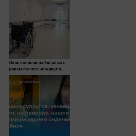
Актуальная тема
Афиша
Блогеркуль
Быстрый медиазавод
Вирус чтения
Вкусное
Около половины больных с
Гороскоп
раком легкого не живут и
Дети
года после постановки
диагноза
ЖКХ
Интервью
Качество жизни
Конкурс
Народная журналистика