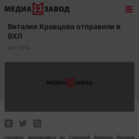
Новости
Виталия Кравцова отправили в
ВХЛ
Экономика
Происшествия
08.11.2019
Общество
Политика
Культура
Здоровье
Спорт
Курилка
Поиск
Архив
Недавно вернувшийся из Северной Америки Виталий