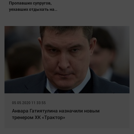
Наука
Пропавших супругов,
уехавших отдыхать на
Обсуждаем
природу, нашли мертвыми
Отдых
на заднем сиденье
автомобиля
Персона
Последняя инстанция
Светская жизнь
Тенденции
Точка на карте
05.05.2020 11:33:55
Анвара Гатиятулина назначили новым
тренером ХК «Трактор»