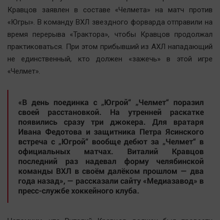
Наша победа
Кравцов заявлен в составе «Челмета» на матч против
«Югры». В команду ВХЛ звездного форварда отправили на
Общество
время перерыва «Трактора», чтобы Кравцов продолжал
Политика
практиковаться. При этом прибывший из АХЛ нападающий
Экономика
не единственный, кто должен «зажечь» в этой игре
Происшествия
«Челмет».
Здоровье
Культура
«В день поединка с „Югрой“ „Челмет“ поразил
своей расстановкой. На утренней раскатке
Курилка
появились сразу три джокера. Для вратаря
Мнения
Ивана Федотова и защитника Петра Ясинского
встреча с „Югрой“ вообще дебют за „Челмет“ в
официальных матчах. Виталий Кравцов
Спорт
последний раз надевал форму челябинской
Технологии
команды ВХЛ в своём далёком прошлом — два
года назад», — рассказали сайту «Медиазавод» в
Отраслевые темы
пресс-службе хоккейного клуба.
Hедвижимость
Образование