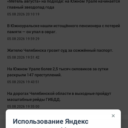
«Метель августа» на подходе: на Южном Урале начинается
главный звездопад года
05.08.2026 20:10:19
В Южноуральске нашли истощённого пенсионера с потерей
памяти — он упал в овраг.
05.08.2026 19:59:29
Жителю Челябинска грозит суд за сожжённый паспорт.
05.08.2026 19:51:42
На Южном Урале более 2,5 тысяч силовиков за сутки
раскрыли 147 преступлений.
05.08.2026 19:43:51
На дорогах Челябинской области в выходные пройдут
масштабные рейды ГИБДД.
05.08.2026 19:35:00
×
Использование Яндекс