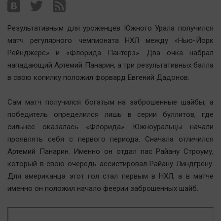
Наша победа
Общество
Результативным для уроженцев Южного Урала получился
Политика
матч регулярного чемпионата НХЛ между «Нью-Йорк
Рейнджерс» и «Флорида Пантерз». Два очка набрал
Экономика
нападающий Артемий Панарин, а три результативных балла
Происшествия
в свою копилку положил форвард Евгений Дадонов.
Здоровье
Культура
Сам матч получился богатым на заброшенные шайбы, а
Курилка
победитель определился лишь в серии буллитов, где
сильнее оказалась «Флорида». Южноуральцы начали
Мнения
проявлять себя с первого периода. Сначала отличился
Артемий Панарин. Именно он отдал пас Райану Строуму,
Спорт
который в свою очередь ассистировал Райану Линдгрену.
Технологии
Для американца этот гол стал первым в НХЛ, а в матче
Отраслевые темы
именно он положил начало феерии заброшенных шайб.
Hедвижимость
Образование