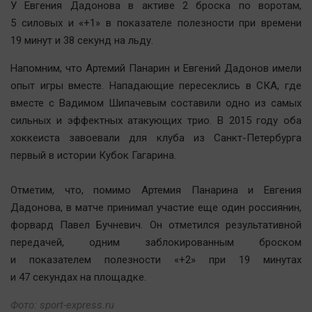
У Евгения Дадонова в активе 2 броска по воротам,
5 силовых и «+1» в показателе полезности при времени
19 минут и 38 секунд на льду.
Напомним, что Артемий Панарин и Евгений Дадонов имели
опыт игры вместе. Нападающие пересеклись в СКА, где
вместе с Вадимом Шипачевым составили одно из самых
сильных и эффектных атакующих трио. В 2015 году оба
хоккеиста завоевали для клуба из Санкт-Петербурга
первый в истории Кубок Гагарина.
Отметим, что, помимо Артемия Панарина и Евгения
Дадонова, в матче принимал участие еще один россиянин,
форвард Павел Бучневич. Он отметился результативной
передачей, одним заблокированным броском
и показателем полезности «+2» при 19 минутах
и 47 секундах на площадке.
Фото:
sport-express.ru