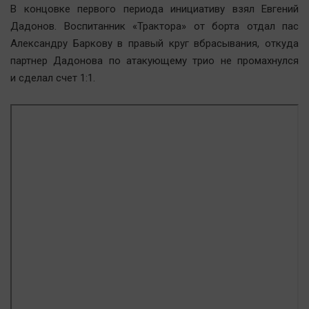
Актуальная тема
В концовке первого периода инициативу взял Евгений
Дадонов. Воспитанник «Трактора» от борта отдал пас
Александру Баркову в правый круг вбрасывания, откуда
Афиша
партнер Дадонова по атакующему трио не промахнулся
Блогеркуль
и сделал счет 1:1.
Быстрый медиазавод
Вирус чтения
Вкусное
Гороскоп
Дети
ЖКХ
Интервью
Качество жизни
Конкурс
Народная журналистика