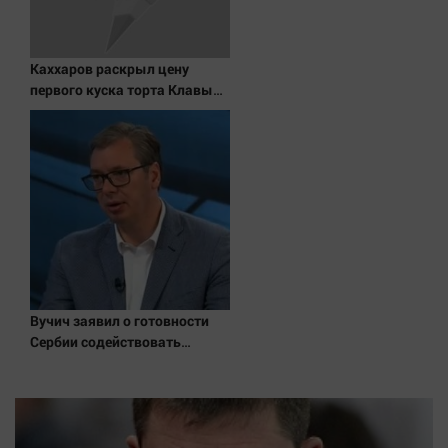
Каххаров раскрыл цену
первого куска торта Клавы
Коки и Масленникова
Вучич заявил о готовности
Сербии содействовать
интеграции Украины в
Евросоюз - Новости на
Вести.ru