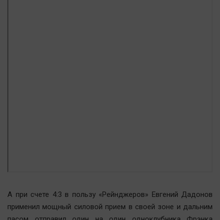
А при счете 4:3 в пользу «Рейнджеров» Евгений Дадонов
применил мощный силовой прием в своей зоне и дальним
пасом отправил один на один одноклубника Фрэнка