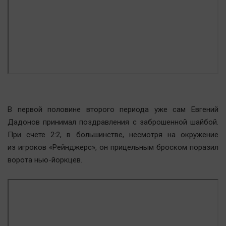
Наука
Обсуждаем
Отдых
Персона
Последняя инстанция
Светская жизнь
Тенденции
Точка на карте
В первой половине второго периода уже сам Евгений
Дадонов принимал поздравления с заброшенной шайбой.
При счете 2:2, в большинстве, несмотря на окружение
из игроков «Рейнджерс», он прицельным броском поразил
ворота нью-йоркцев.