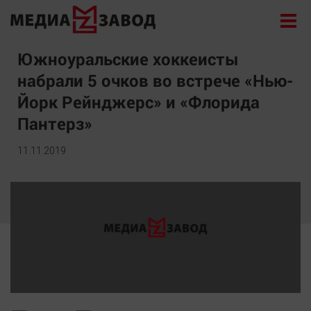
Новости
Южноуральские хоккеисты
набрали 5 очков во встрече «Нью-
Экономика
Йорк Рейнджерс» и «Флорида
Происшествия
Пантерз»
Общество
Политика
11.11.2019
Культура
Здоровье
Спорт
Курилка
Поиск
Архив