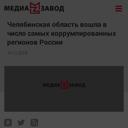
Новости
Челябинская область вошла в
число самых коррумпированных
Экономика
регионов России
Происшествия
Общество
10.12.2018
Политика
Культура
Здоровье
Спорт
Курилка
Поиск
Архив