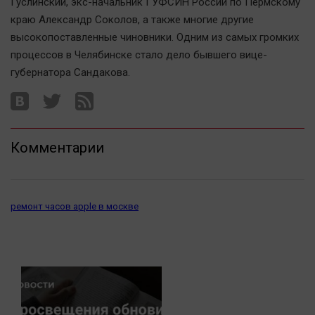
Гуслинский, экс-начальник ГУФСИН России по Пермскому
Автомобили
краю Александр Соколов, а также многие другие
XX век: криминальные уроки
высокопоставленные чиновники. Одним из самых громких
Банки
процессов в Челябинске стало дело бывшего вице-
губернатора Сандакова.
Медиаграмотность
Медицина
Новости компаний
Комментарии
Прогулки по городу Ч
Спецпроект
Статистика
ремонт часов apple в москве
Челябинск космический
Другие рубрики
Bookworms
English version
Online-консультация