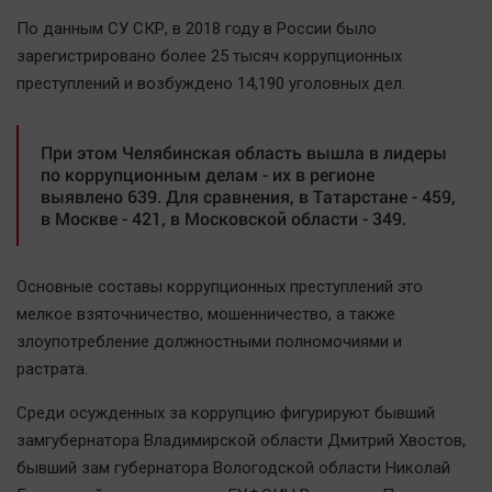
Наша победа
По данным СУ СКР, в 2018 году в России было
Общество
зарегистрировано более 25 тысяч коррупционных
преступлений и возбуждено 14,190 уголовных дел.
Политика
Экономика
При этом Челябинская область вышла в лидеры
Происшествия
по коррупционным делам - их в регионе
Здоровье
выявлено 639. Для сравнения, в Татарстане - 459,
в Москве - 421, в Московской области - 349.
Культура
Курилка
Мнения
Основные составы коррупционных преступлений это
мелкое взяточничество, мошенничество, а также
злоупотребление должностными полномочиями и
Спорт
растрата.
Технологии
Отраслевые темы
Среди осужденных за коррупцию фигурируют бывший
замгубернатора Владимирской области Дмитрий Хвостов,
Hедвижимость
бывший зам губернатора Вологодской области Николай
Образование