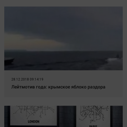
Наука
в Махачкале
Обсуждаем
Отдых
Персона
Последняя инстанция
Светская жизнь
Тенденции
Точка на карте
28.12.2018 09:14:19
Лейтмотив года: крымское яблоко раздора