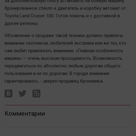
за дополнительную плату установить на боевую машину
Автомобили
бронированное стекло и двигатель и коробку автомат от
XX век: криминальные уроки
Toyota Land Cruiser 100. Готов помочь и с доставкой в
Банки
другие регионы.
Медиаграмотность
Объявление о продаже такой техники должно привлечь
Медицина
внимание охотников, любителей экстрима или же тех, кто
сам любит привлекать внимание. «Главная особенность
Новости компаний
машины — очень высокая проходимость. Возможность
передвигаться по абсолютно любым дорогам общего
Прогулки по городу Ч
пользования и не по дорогам. В городе внимание
Спецпроект
гарантировано», - уверен продавец броневика.
Статистика
Челябинск космический
Другие рубрики
Bookworms
Комментарии
English version
Online-консультация