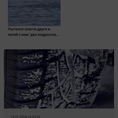
Наука
Обсуждаем
Отдых
Персона
Пытался спасти друга и
Последняя инстанция
погиб с ним: два подростка
утонули в реке 08/08/2026 –
Светская жизнь
Новости
Тенденции
Точка на карте
13.11.2018 12:23:26