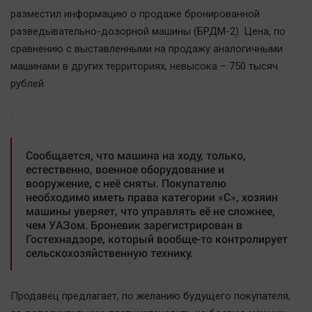
Наша победа
разместил информацию о продаже бронированной
разведывательно-дозорной машины (БРДМ-2). Цена, по
Общество
сравнению с выставленными на продажу аналогичными
Политика
машинами в других территориях, невысока – 750 тысяч
Экономика
рублей
Происшествия
.
Здоровье
Культура
Сообщается, что машина на ходу, только,
Курилка
естественно, военное оборудование и
Мнения
вооружение, с неё сняты. Покупателю
необходимо иметь права категории «С», хозяин
машины уверяет, что управлять её не сложнее,
Спорт
чем УАЗом. Броневик зарегистрирован в
Гостехнадзоре, который вообще-то контролирует
Технологии
сельскохозяйственную технику.
Отраслевые темы
Hедвижимость
Продавец предлагает, по желанию будущего покупателя,
Образование