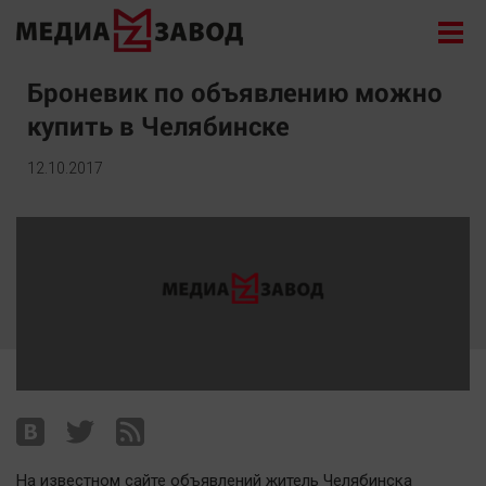
Новости
Броневик по объявлению можно
купить в Челябинске
Экономика
Происшествия
12.10.2017
Общество
Политика
Культура
Здоровье
Спорт
Курилка
Поиск
Архив
На известном сайте объявлений житель Челябинска