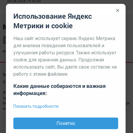
05.08.2026 19:35:00
×
Использование Яндекс
Метрики и cookie
Наш сайт использует сервис Яндекс Метрика
для анализа поведения пользователей и
Наш партнер
kurorty-sochi.ru
улучшения работы ресурса. Также использует
cookie для хранения данных. Продолжая
использовать сайт, Вы даете свое согласие на
работу с этими файлами.
Выходные данные СМИ
Реклама
Вакансии
Пользовательское соглашение
Какие данные собираются и важная
информация:
© 2026 МЕДИАЗАВОД — Сайт может содержать контент,
предназначенный для лиц 18+
Мнение редакции может не совпадать с мнением отдельных авторов.При
Показать подробности
использовании материалов сайта ссылка обязательна.
Понятно