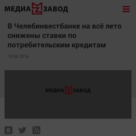
Новости
В Челябинвестбанке на всё лето
снижены ставки по
Экономика
потребительским кредитам
Происшествия
Общество
14.06.2016
Политика
Культура
Здоровье
Спорт
Курилка
Поиск
Архив