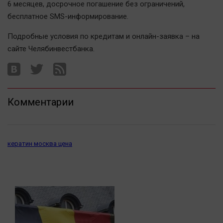
6 месяцев, досрочное погашение без ограничений,
Автомобили
бесплатное SMS-информирование.
XX век: криминальные уроки
Подробные условия по кредитам и онлайн-заявка – на
Банки
сайте Челябинвестбанка.
Медиаграмотность
Медицина
Новости компаний
Комментарии
Прогулки по городу Ч
Спецпроект
Статистика
кератин москва цена
Челябинск космический
Другие рубрики
Bookworms
English version
Online-консультация