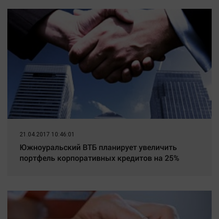
СНТ – Новости Твери и
Наука
городов Тверской области
Обсуждаем
сегодня - Afanasy.biz –
Отдых
Тверские новости. Новости
Персона
Последняя инстанция
Светская жизнь
Тенденции
Точка на карте
21.04.2017 10:46:01
Южноуральский ВТБ планирует увеличить
портфель корпоративных кредитов на 25%