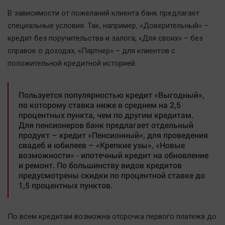
Наша победа
В зависимости от пожеланий клиента банк предлагает
Общество
специальные условия. Так, например, «Доверительный» –
кредит без поручительства и залога, «Для своих» – без
Политика
справок о доходах, «Партнер» – для клиентов с
Экономика
положительной кредитной историей.
Происшествия
Здоровье
Пользуется популярностью кредит «Выгодный»,
Культура
по которому ставка ниже в среднем на 2,5
процентных пункта, чем по другим кредитам.
Курилка
Для пенсионеров банк предлагает отдельный
Мнения
продукт – кредит «Пенсионный», для проведения
свадеб и юбилеев – «Крепкие узы», «Новые
возможности» - ипотечный кредит на обновление
Спорт
и ремонт. По большинству видов кредитов
Технологии
предусмотрены скидки по процентной ставке до
1,5 процентных пунктов.
Отраслевые темы
Hедвижимость
По всем кредитам возможна отсрочка первого платежа до
Образование