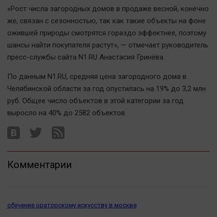
Автомобили
«Рост числа загородных домов в продаже весной, конечно
же, связан с сезонностью, так как такие объекты на фоне
XX век: криминальные уроки
ожившей природы смотрятся гораздо эффектнее, поэтому
Банки
шансы найти покупателя растут», — отмечает руководитель
Медиаграмотность
пресс-службы сайта N1.RU Анастасия Гринёва.
Медицина
По данным N1.RU, средняя цена загородного дома в
Челябинской области за год опустилась на 19% до 3,2 млн
Новости компаний
руб. Общее число объектов в этой категории за год
Прогулки по городу Ч
выросло на 40% до 2582 объектов.
Спецпроект
Статистика
Челябинск космический
Комментарии
Другие рубрики
Bookworms
English version
обучение ораторскому искусству в москве
Online-консультация