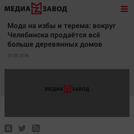
Новости
Мода на избы и терема: вокруг
Челябинска продаётся всё
Экономика
больше деревянных домов
Происшествия
Общество
20.06.2018
Политика
Культура
Здоровье
Спорт
Курилка
Поиск
Архив