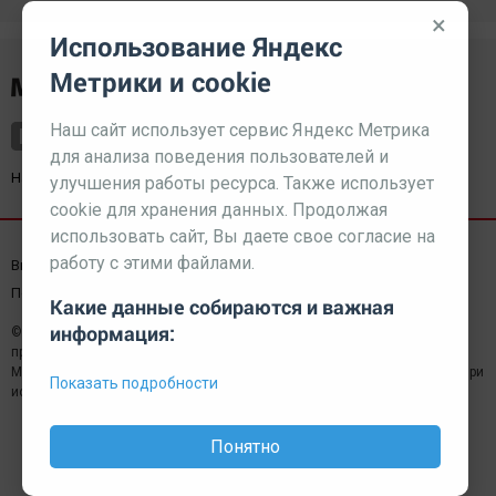
×
Использование Яндекс
Метрики и cookie
Наш сайт использует сервис Яндекс Метрика
для анализа поведения пользователей и
Наш партнер
kurorty-sochi.ru
улучшения работы ресурса. Также использует
cookie для хранения данных. Продолжая
использовать сайт, Вы даете свое согласие на
работу с этими файлами.
Выходные данные СМИ
Реклама
Вакансии
Пользовательское соглашение
Какие данные собираются и важная
информация:
© 2026 МЕДИАЗАВОД — Сайт может содержать контент,
предназначенный для лиц 18+
Мнение редакции может не совпадать с мнением отдельных авторов.При
Показать подробности
использовании материалов сайта ссылка обязательна.
Понятно