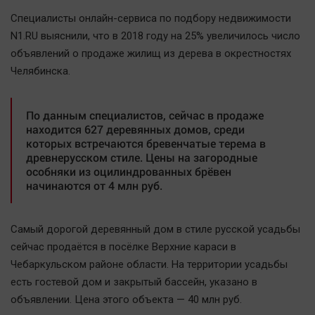
Наша победа
Специалисты онлайн-сервиса по подбору недвижимости
Общество
N1.RU выяснили, что в 2018 году на 25% увеличилось число
объявлений о продаже жилищ из дерева в окрестностях
Политика
Челябинска.
Экономика
Происшествия
По данным специалистов, сейчас в продаже
Здоровье
находится 627 деревянных домов, среди
Культура
которых встречаются бревенчатые терема в
древнерусском стиле. Цены на загородные
Курилка
особняки из оцилиндрованных брёвен
Мнения
начинаются от 4 млн руб.
Спорт
Самый дорогой деревянный дом в стиле русской усадьбы
Технологии
сейчас продаётся в посёлке Верхние караси в
Отраслевые темы
Чебаркульском районе области. На территории усадьбы
есть гостевой дом и закрытый бассейн, указано в
Hедвижимость
объявлении. Цена этого объекта — 40 млн руб.
Образование