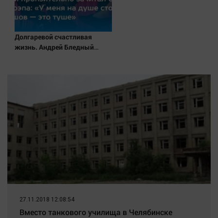
Наука
Обсуждаем
Отдых
Долгаревой счастливая
Персона
жизнь. Андрей Бледный
пронзительно зачитал стихи
Последняя инстанция
вместо рэпа: «У меня на душе
Светская жизнь
сто и один шов — это туше»
Тенденции
Точка на карте
27.11.2018 12:08:54
Вместо танкового училища в Челябинске