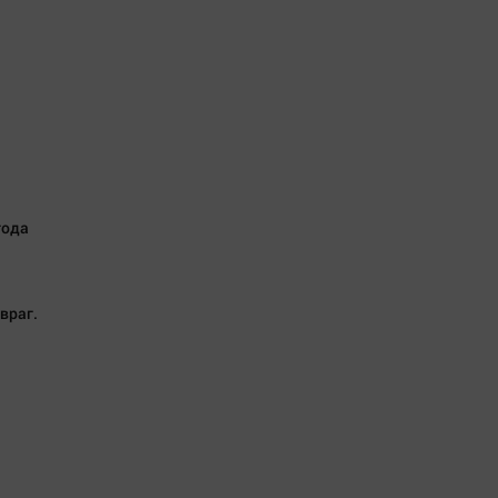
Обсуждаем
Отдых
Персона
Последняя инстанция
Светская жизнь
Тенденции
Точка на карте
года
враг.