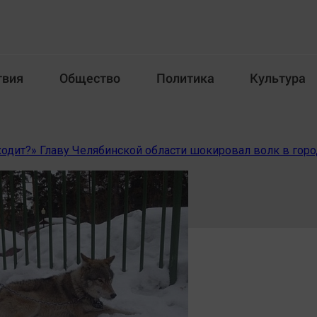
твия
Общество
Политика
Культура
Происшествия
Общество
Пол
ходит?» Главу Челябинской области шокировал волк в гор
илка
Новости компаний
Афиша
Прогулки по городу Ч
Блогеркуль
Спецпроект
Быстрый медиазавод