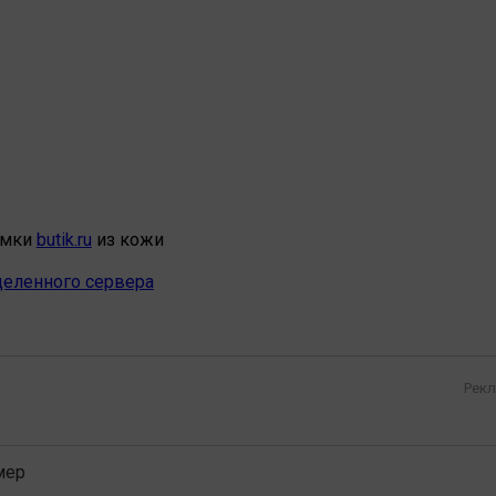
умки
butik.ru
из кожи
еленного сервера
Рекл
мер