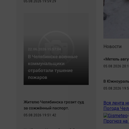
05.08.2026 19:59:29
Экономика
Hедвижимость
Происшествия
Образование
Здоровье
Автомобили
Культура
XX век: криминальные уроки
Курилка
Банки
Мнения
Медиаграмотность
Новости
22.06.2026 15:57:04
Медицина
В Челябинске военные
«Метель авгу
коммунальщики
05.08.2026 20:1
отработали тушение
пожаров
В Южноуральс
05.08.2026 19:5
Жителю Челябинска грозит суд
Вся лента н
за сожжённый паспорт.
Погода Чел
05.08.2026 19:51:42
Прогноз на