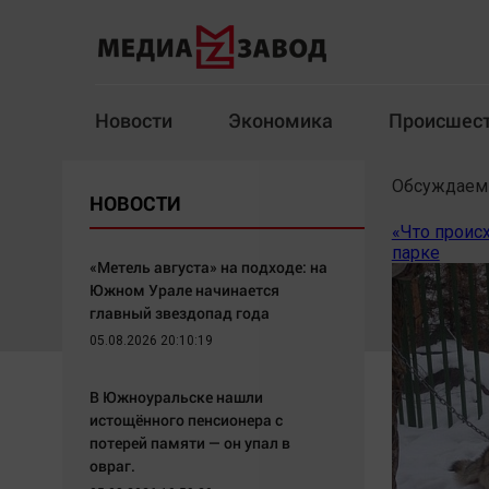
Новости
Экономика
Происшес
Новости
Экономика
Обсуждаем
НОВОСТИ
«Что проис
парке
Здоровье
Спорт
Кур
«Метель августа» на подходе: на
Южном Урале начинается
главный звездопад года
05.08.2026 20:10:19
Архив
В Южноуральске нашли
Наша победа
Спорт
истощённого пенсионера с
Общество
Технологии
потерей памяти — он упал в
овраг.
Политика
Отраслевые темы