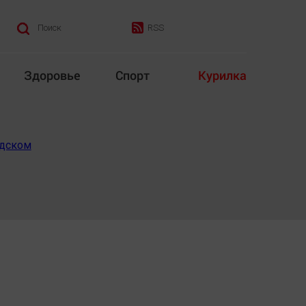
RSS
Поиск
Здоровье
Спорт
Курилка
итика
Культура
одском
Конкурс
Народная журналистика
Наука