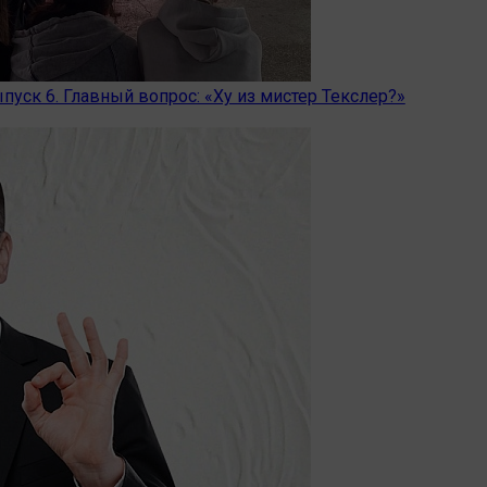
пуск 6. Главный вопрос: «Ху из мистер Текслер?»