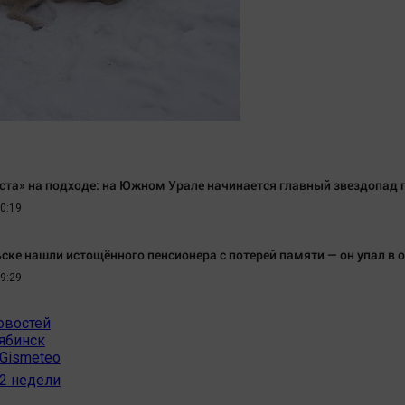
Статистика
Вирус чтения
Челябинск космический
Вкусное
Другие рубрики
Гороскоп
Bookworms
Дети
English version
ЖКХ
Online-консультация
Интервью
Актуальная тема
Качество жизни
ста» на подходе: на Южном Урале начинается главный звездопад 
0:19
ке нашли истощённого пенсионера с потерей памяти — он упал в о
9:29
овостей
ябинск
Gismeteo
 2 недели