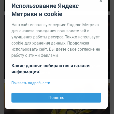
×
Использование Яндекс
выездном матче»
Метрики и cookie
Наш сайт использует сервис Яндекс Метрика
для анализа поведения пользователей и
улучшения работы ресурса. Также использует
cookie для хранения данных. Продолжая
использовать сайт, Вы даете свое согласие на
работу с этими файлами.
14.03.2026 22:59:09
Какие данные собираются и важная
400 дзюдоистов съедутся в Челябинск на турнир
информация:
памяти Петра Сумина
Показать подробности
Понятно