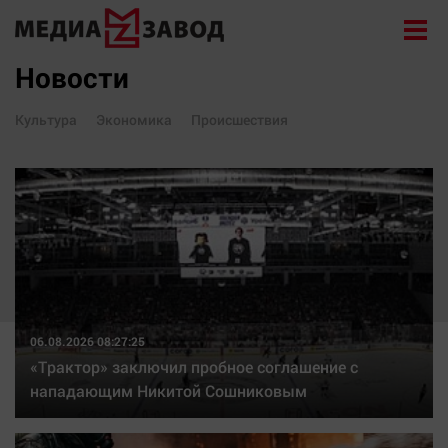
Новости
Новости
Экономика
Культура
Экономика
Происшествия
Происшествия
Общество
Политика
Культура
Здоровье
Спорт
06.08.2026 08:27:25
Курилка
«Трактор» заключил пробное соглашение с
Поиск
нападающим Никитой Сошниковым
Архив