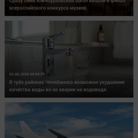
Сразу семь южноуральских школ вышли в финал
Автомобили
всероссийского конкурса музеев.
XX век: криминальные уроки
Банки
Медиаграмотность
Медицина
Новости компаний
Прогулки по городу Ч
03.08.2026 06:04:39
Спецпроект
В трёх районах Челябинска возможно ухудшение
Статистика
качества воды из-за аварии на водоводе.
Челябинск космический
Другие рубрики
Bookworms
English version
Online-консультация