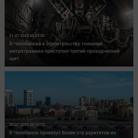
Наука
Обсуждаем
Отдых
Персона
31.07.2026 05:25:30
Последняя инстанция
В Челябинске к строительству тоннелей
Светская жизнь
метротрамвая приступил третий проходческий
Тенденции
щит.
Точка на карте
30.07.2026 05:10:23
В Челябинск привезут более ста раритетов из