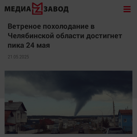
Новости
Ветреное похолодание в
Челябинской области достигнет
Экономика
пика 24 мая
Происшествия
Общество
21.05.2025
Политика
Культура
Здоровье
Спорт
Курилка
Поиск
Архив