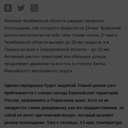
Наша победа
Общество
Жителей Челябинской области ожидает ветреное
Политика
похолодание, пик которого придется на 24 мая. Уральский
Экономика
регион уже испытал на себе силу стихии: ночью 21 мая в
Происшествия
Челябинской области выпало до 28 мм осадков, а в
Здоровье
Пермском крае и Свердловской области – до 22 мм.
Культура
Активный циклон, принесший эти обильные дожди,
продолжает движение на восток, в сторону Ханты-
Курилка
Мансийского автономного округа.
Мнения
Однако передышка будет недолгой. Новый циклон уже
Спорт
приближается с северо-запада Европейской территории
Технологии
России, направляясь к Пермскому краю. Хотя он не
Отраслевые темы
ожидается таким дождливым, как его предшественник, за
собой он несет арктический воздух, который вызовет
Hедвижимость
резкое похолодание. Уже с пятницы, 23 мая, температура
Образование