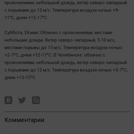
прояснениями, небольшой дождь, ветер северо-западный
Актуальная тема
с порывами до 15 м/с. Температура воздуха ночью +9-
11°C, днем +15-17°C.
Афиша
Блогеркуль
Суббота, 24 мая: Облачно с прояснениями, местами
Быстрый медиазавод
небольшие дожди. Ветер северо-западный, 5-10 м/с,
Вирус чтения
местами порывы до 15 м/с. Температура воздуха ночью
+2-7°C, днем +12-17°C. В Челябинске: облачно с
Вкусное
прояснениями, небольшой дождь, ветер северо-западный
Гороскоп
с порывами до 13 м/с. Температура воздуха ночью +5-7°C,
Дети
днем +13-15°C.
ЖКХ
Интервью
Качество жизни
Конкурс
Комментарии
Народная журналистика