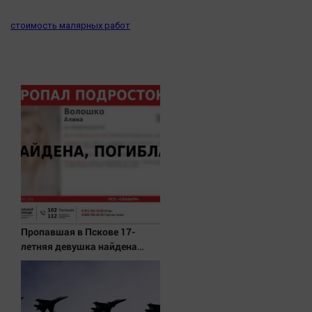
Наука
Обсуждаем
стоимость малярных работ
Отдых
Персона
Последняя инстанция
Светская жизнь
Тенденции
Точка на карте
Пропавшая в Пскове 17-
летняя девушка найдена
мертвой