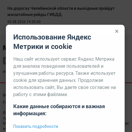
На дорогах Челябинской области в выходные пройдут
масштабные рейды ГИБДД.
05.08.2026 19:35:00
×
Использование Яндекс
Метрики и cookie
Наш сайт использует сервис Яндекс Метрика
для анализа поведения пользователей и
Наш партнер
kurorty-sochi.ru
улучшения работы ресурса. Также использует
cookie для хранения данных. Продолжая
использовать сайт, Вы даете свое согласие на
работу с этими файлами.
Выходные данные СМИ
Реклама
Вакансии
Пользовательское соглашение
Какие данные собираются и важная
информация:
© 2026 МЕДИАЗАВОД — Сайт может содержать контент,
предназначенный для лиц 18+
Мнение редакции может не совпадать с мнением отдельных авторов.При
Показать подробности
использовании материалов сайта ссылка обязательна.