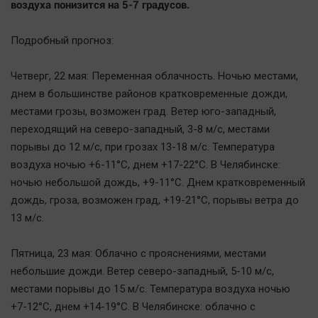
воздуха понизится на 5-7 градусов.
Автомобили
XX век: криминальные уроки
Подробный прогноз:
Банки
Медиаграмотность
Четверг, 22 мая: Переменная облачность. Ночью местами,
днем в большинстве районов кратковременные дожди,
Медицина
местами грозы, возможен град. Ветер юго-западный,
переходящий на северо-западный, 3-8 м/с, местами
Новости компаний
порывы до 12 м/с, при грозах 13-18 м/с. Температура
Прогулки по городу Ч
воздуха ночью +6-11°C, днем +17-22°C. В Челябинске:
Спецпроект
ночью небольшой дождь, +9-11°C. Днем кратковременный
Статистика
дождь, гроза, возможен град, +19-21°C, порывы ветра до
13 м/с.
Челябинск космический
Другие рубрики
Пятница, 23 мая: Облачно с прояснениями, местами
Bookworms
небольшие дожди. Ветер северо-западный, 5-10 м/с,
English version
местами порывы до 15 м/с. Температура воздуха ночью
Online-консультация
+7-12°C, днем +14-19°C. В Челябинске: облачно с