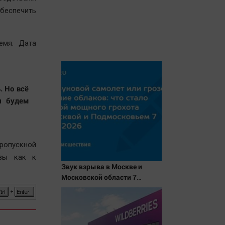
беспечить
емя. Дата
. Но всё
ы будем
пропускной
овы как к
Звук взрыва в Москве и
Московской области 7
августа 2026 года: Причины,
источник, откуда был
громкий хлопок