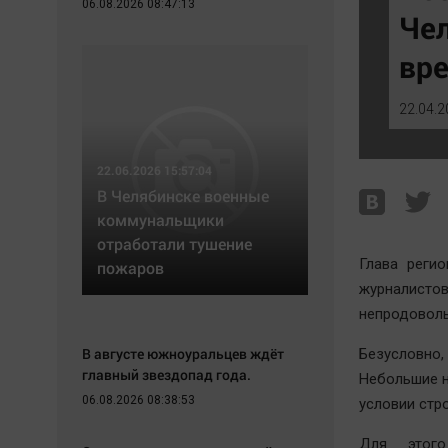
06.08.2026 08:47:13
Экономика
Hедвижимость
Чел
Происшествия
Образование
вр
Здоровье
Автомобили
Культура
XX век: криминальные уроки
22.04.2
Курилка
Банки
Мнения
Медиаграмотность
22.06.2026 15:57:04
Медицина
В Челябинске военные
коммунальщики
отработали тушение
Глава реги
пожаров
журналисто
непродоволь
В августе южноуральцев ждёт
Безусловно, 
главный звездопад года.
Небольшие н
06.08.2026 08:38:53
условии стр
Для этого