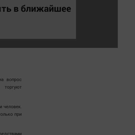
Обсуждаем
ыть в ближайшее
Отдых
Персона
Последняя инстанция
Светская жизнь
Тенденции
Точка на карте
на вопрос
е торгуют
и человек.
только при
едствами