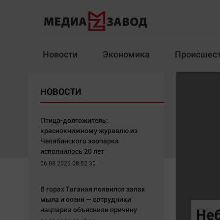
Новости
Экономика
Происшес
Новости
Экономика
НОВОСТИ
Здоровье
Спорт
Кур
Птица-долгожитель:
краснокнижному журавлю из
Челябинского зоопарка
исполнилось 20 лет
Архив
06.08.2026 08:52:30
Наша победа
Спорт
В горах Таганая появился запах
Общество
Технологии
мыла и осени — сотрудники
нацпарка объяснили причину
Политика
Отраслевые темы
Не