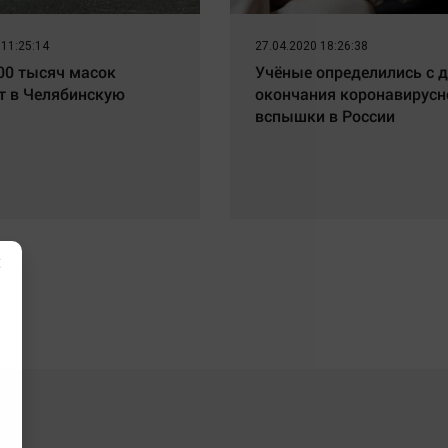
 11:25:14
27.04.2020 18:26:38
00 тысяч масок
Учёные определились с 
т в Челябинскую
окончания коронавирусн
вспышки в России
×