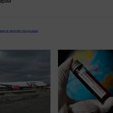
арии
ину в другой город цена