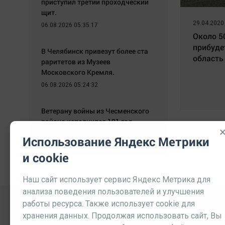
приступил третий проходческий
щит.
29.04.2020
06.08.2026 05:35:17
Около 5
прибуде
В Челябинск привезут более ста
область
раритетов из Музеев
Московского Кремля.
06.08.2026 05:24:32
Ветерану войны из Чесменского
района исполнился 101 год.
06.08.2026 05:09:26
Использование Яндекс Метрики
и cookie
Наш сайт использует сервис Яндекс Метрика для
анализа поведения пользователей и улучшения
работы ресурса. Также использует cookie для
хранения данных. Продолжая использовать сайт, Вы