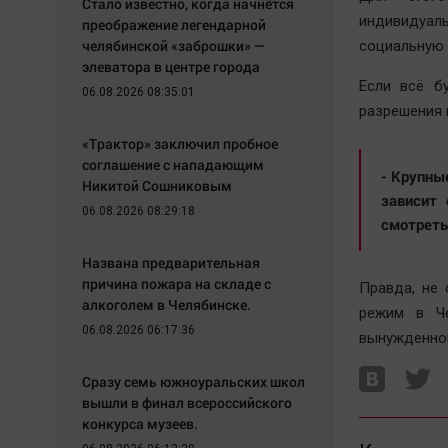
Стало известно, когда начнётся
индивидуал
преображение легендарной
челябинской «заброшки» —
социальную 
элеватора в центре города
Если всё б
06.08.2026 08:35:01
разрешения 
«Трактор» заключил пробное
соглашение с нападающим
- Крупны
Никитой Сошниковым
зависит
06.08.2026 08:29:18
смотреть
Названа предварительная
причина пожара на складе с
Правда, не 
алкоголем в Челябинске.
режим в Че
06.08.2026 06:17:36
вынужденной
Сразу семь южноуральских школ
вышли в финал всероссийского
конкурса музеев.