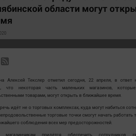
Статистика
Вирус чтения
ябинской области могут откр
Челябинск космический
Вкусное
емя
Другие рубрики
Гороскоп
Bookworms
Дети
020
English version
ЖКХ
Online-консультация
Интервью
Актуальная тема
Качество жизни
она Алексей Текслер отметил сегодня, 22 апреля, в ответ 
в, что некоторая часть маленьких магазинов, которы
ственными товарами, могут открыть в ближайшее время.
речь идёт не о торговых комплексах, куда могут набиться сотн
епродовольственные торговые точки смогут начать работать 
ожайшего соблюдения всех мер предосторожностей.
 магазинчикам придётся обеспечить сотрудников ср