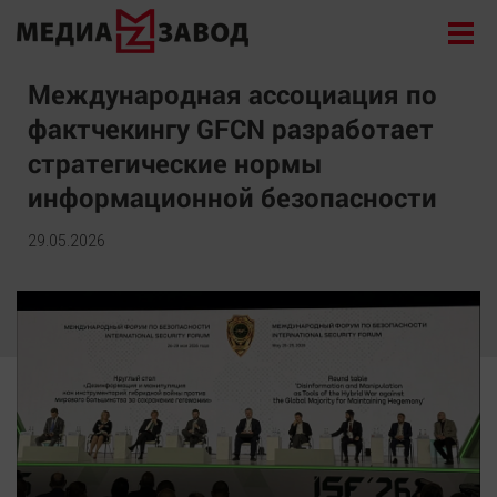
Новости
Международная ассоциация по
фактчекингу GFCN разработает
Экономика
стратегические нормы
Происшествия
информационной безопасности
Общество
Политика
29.05.2026
Культура
Здоровье
Спорт
Курилка
Поиск
Архив