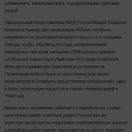
обманывать, манипулировать определёнными группами
Автомобили
людей.
XX век: криминальные уроки
Банки
Официальный представитель МИД России Мария Захарова
привела в пример две провокации. В Буче она была
Медиаграмотность
направлена на срыв переговорного процесса и создание
Медицина
повода, чтобы объявить Россию «неприемлемым
партнёром», при этом западные СМИ распространяли
Новости компаний
сообщения о массовых убийствах без предоставления
Прогулки по городу Ч
имён, фотографий или заявлений родственников.
Спецпроект
Провокация в Буче была осуществлена для срыва
переговоров в Стамбуле, представляла собой копию, один
Статистика
в один, провокации нацистов в городе Неммерсдорф в
Челябинск космический
1944 году.
Другие рубрики
Аналогично, искажение событий в Старобельске служит
Bookworms
цели представить ответные удары России как акт
English version
агрессии: несмотря на оперативно опубликованные данные
Online-консультация
о погибших детях и визит журналистов на место трагедии,