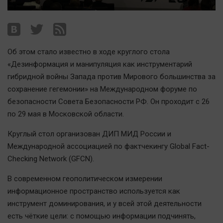
Наша победа
Общество
Политика
Об этом стало известно в ходе круглого стола
Экономика
«Дезинформация и манипуляция как инструментарий
Происшествия
гибридной войны Запада против Мирового большинства за
Здоровье
сохранение гегемонии» на Международном форуме по
Культура
безопасности Совета Безопасности РФ. Он проходит с 26
Курилка
по 29 мая в Московской области.
Мнения
Круглый стол организован ДИП МИД России и
Международной ассоциацией по фактчекингу Global Fact-
Спорт
Checking Network (GFCN).
Технологии
В современном геополитическом измерении
Отраслевые темы
информационное пространство используется как
Hедвижимость
инструмент доминирования, и у всей этой деятельности
Образование
есть чёткие цели: с помощью информации подчинять,