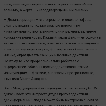
Актуальная тема
западные медиа перевернули историю, назвав объект
военным, а жертв — «неподтверждёнными лицами».
Афиша
— Дезинформация — это огромная и сложная сфера,
Блогеркуль
охватывающая не только ложные новости, но
Быстрый медиазавод
и квазижурналистику, манипуляции и целенаправленное
Вирус чтения
искажение реальности. Каждый такой фейк — не ошибка и
не «непрофессионализм», а часть стратегии. Его задача —
Вкусное
влиять на ход переговоров, формировать общественное
Гороскоп
мнение, оправдывать санкции и военные действия.
Дети
Поэтому те, кто профессионально работает с
ЖКХ
информацией, обязаны противодействовать таким
Интервью
манипуляциям — фактами, анализом и прозрачностью, —
отметила Мария Захарова.
Качество жизни
Опыт Международной ассоциация по фактчекингу GFCN
Конкурс
доказывает, что инфраструктура противодействия
Народная журналистика
дезинформации Запада может быть выстроена с нуля за