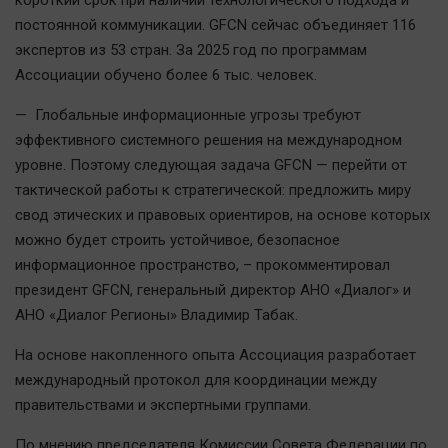
короткий срок при наличии технологического подхода и
Наука
постоянной коммуникации. GFCN сейчас объединяет 116
Обсуждаем
экспертов из 53 стран. За 2025 год по программам
Отдых
Ассоциации обучено более 6 тыс. человек.
Персона
— Глобальные информационные угрозы требуют
Последняя инстанция
эффективного системного решения на международном
Светская жизнь
уровне. Поэтому следующая задача GFCN — перейти от
Тенденции
тактической работы к стратегической: предложить миру
Точка на карте
свод этических и правовых ориентиров, на основе которых
можно будет строить устойчивое, безопасное
информационное пространство, – прокомментировал
президент GFCN, генеральный директор АНО «Диалог» и
АНО «Диалог Регионы» Владимир Табак.
На основе накопленного опыта Ассоциация разработает
международный протокол для координации между
правительствами и экспертными группами.
По мнению председателя Комиссии Совета Федерации по