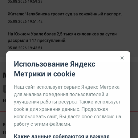
05.08.2026 19:59:29
Жителю Челябинска грозит суд за сожжённый паспорт.
05.08.2026 19:51:42
На Южном Урале более 2,5 тысяч силовиков за сутки
раскрыли 147 преступлений.
05.08.2026 19:43:51
×
Использование Яндекс
Метрики и cookie
Наш сайт использует сервис Яндекс Метрика
для анализа поведения пользователей и
Наш партнер
kurorty-sochi.ru
улучшения работы ресурса. Также использует
cookie для хранения данных. Продолжая
использовать сайт, Вы даете свое согласие на
работу с этими файлами.
Выходные данные СМИ
Реклама
Вакансии
Пользовательское соглашение
Какие данные собираются и важная