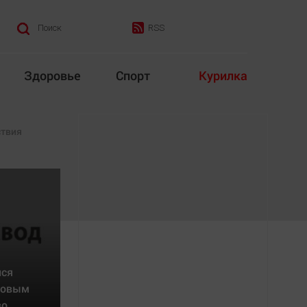
RSS
Поиск
Здоровье
Спорт
Курилка
итика
Культура
твия
Конкурс
лся
Народная журналистика
мовым
Наука
во