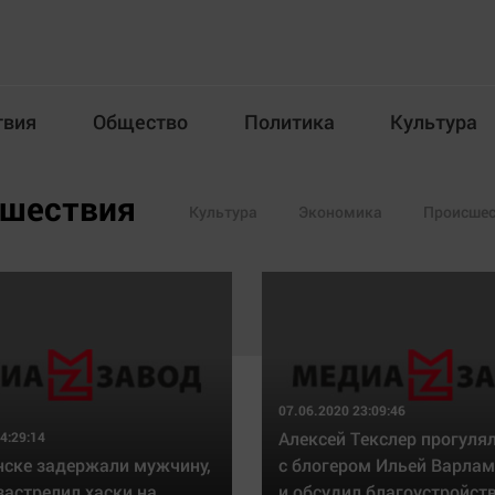
твия
Общество
Политика
Культура
Происшествия
Общество
Пол
шествия
Культура
Экономика
Происшес
илка
Новости компаний
Афиша
07.06.2020 23:09:46
Алексей Текслер прогуля
4:29:14
Прогулки по городу Ч
Блогеркуль
нске задержали мужчину,
с блогером Ильей Варла
Спецпроект
Быстрый медиазавод
застрелил хаски на
и обсудил благоустройст