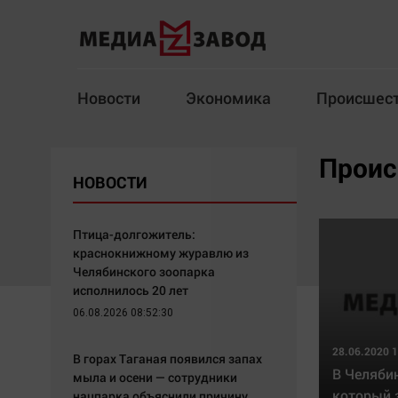
Новости
Экономика
Происшес
Новости
Экономика
Проис
НОВОСТИ
Здоровье
Спорт
Кур
Птица-долгожитель:
краснокнижному журавлю из
Челябинского зоопарка
Архив
исполнилось 20 лет
06.08.2026 08:52:30
Наша победа
Спорт
Общество
Технологии
28.06.2020 1
В горах Таганая появился запах
В Челяби
мыла и осени — сотрудники
Политика
Отраслевые темы
который 
нацпарка объяснили причину