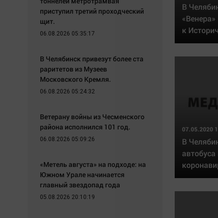
тоннелей метротрамвая
В Челяби
приступил третий проходческий
«Венера» 
щит.
к Истори
06.08.2026 05:35:17
В Челябинск привезут более ста
раритетов из Музеев
Московского Кремля.
06.08.2026 05:24:32
Ветерану войны из Чесменского
района исполнился 101 год.
07.05.2020 1
06.08.2026 05:09:26
В Челяби
автобуса
«Метель августа» на подходе: на
коронави
Южном Урале начинается
главный звездопад года
05.08.2026 20:10:19