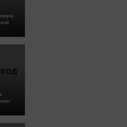
вируса
ской
х
ечел»