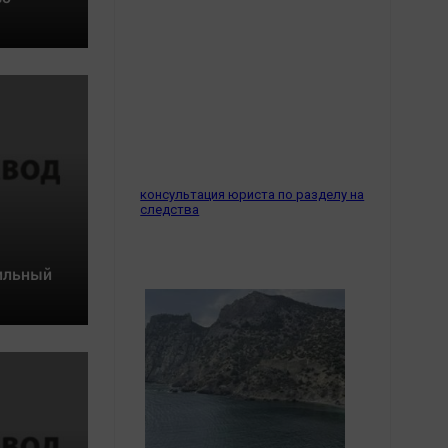
Обсуждаем
Отдых
Персона
Последняя инстанция
Светская жизнь
Тенденции
Точка на карте
консультация юриста по разделу на
следства
сильный