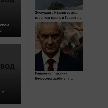
Живущая в Италии русская
сравнила жизнь в Европе и в
Крыму
вском
м
Гениальная тактика
Белоусова сработала:
Мощнейший удар на самом
неожиданном направлении.
ремя
Армия форсировала реку.
Ключевой узел обороны пал