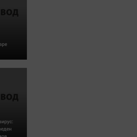
аре
вирус:
веден
мов