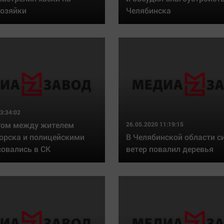
Статистика
Вирус чтения
хозяйки
Челябинска
Челябинск космический
Вкусное
Другие рубрики
Гороскоп
Bookworms
Дети
English version
ЖКХ
Online-консультация
Интервью
Актуальная тема
Качество жизни
3:34:02
том между жителем
26.05.2020 11:19:15
орска и полицейскими
В Челябинской области 
совались в СК
ветер повалил деревья