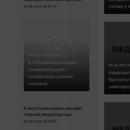
Экономика
Hедвижимость
глазах у 
06.08.2026 08:47:13
Происшествия
Образование
Здоровье
Автомобили
Культура
XX век: криминальные уроки
Курилка
Банки
Мнения
Медиаграмотность
Медицина
22.06.2026 15:57:04
В Челябинске военные
06.06.2020 2
коммунальщики
Конфлик
отработали тушение
Магнитог
пожаров
заинтере
В августе южноуральцев ждёт
главный звездопад года.
06.08.2026 08:38:53