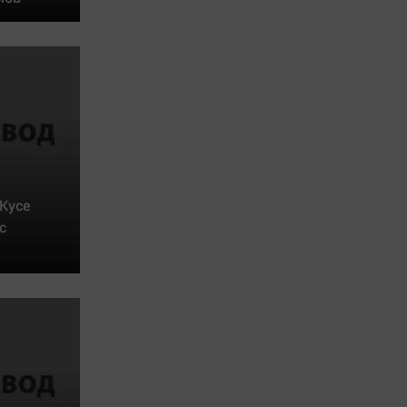
 Кусе
с