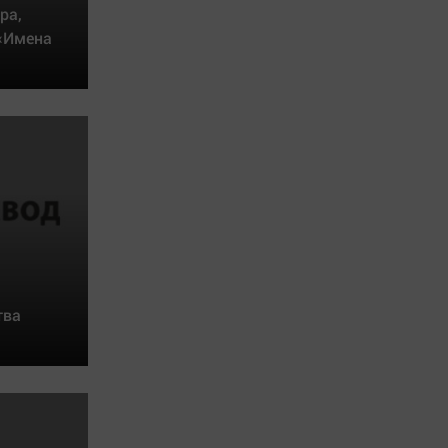
ра,
 «Имена
тва