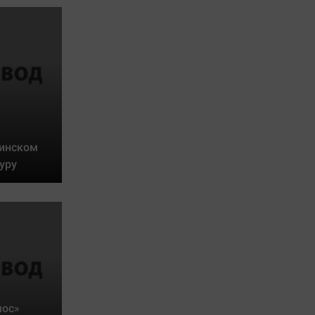
линском
уру
мос»