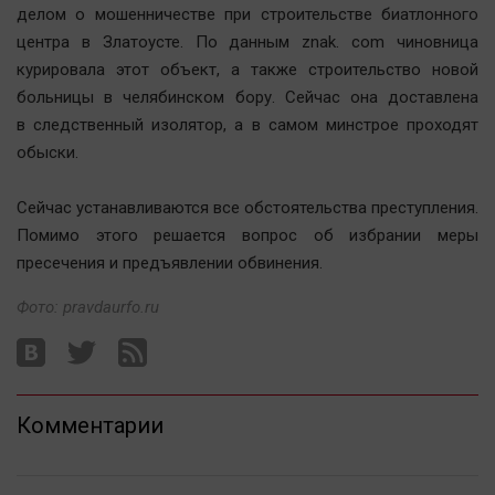
делом о мошенничестве при строительстве биатлонного
Автомобили
центра в Златоусте. По данным znak. com чиновница
XX век: криминальные уроки
курировала этот объект, а также строительство новой
Банки
больницы в челябинском бору. Сейчас она доставлена
Медиаграмотность
в следственный изолятор, а в самом минстрое проходят
Медицина
обыски.
Сейчас устанавливаются все обстоятельства преступления.
Новости компаний
Помимо этого решается вопрос об избрании меры
Прогулки по городу Ч
пресечения и предъявлении обвинения.
Спецпроект
Фото: pravdaurfo.ru
Статистика
Челябинск космический
Другие рубрики
Bookworms
Комментарии
English version
Online-консультация