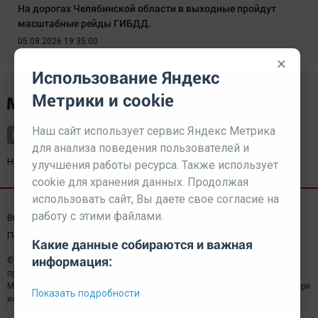
На дорогах Челябинской области в выходные пройдут
масштабные рейды ГИБДД.
05.08.2026 19:35:00
×
Использование Яндекс
Метрики и cookie
Наш сайт использует сервис Яндекс Метрика
для анализа поведения пользователей и
Наш партнер
kurorty-sochi.ru
улучшения работы ресурса. Также использует
cookie для хранения данных. Продолжая
использовать сайт, Вы даете свое согласие на
работу с этими файлами.
Выходные данные СМИ
Реклама
Вакансии
Пользовательское соглашение
Какие данные собираются и важная
информация:
© 2026 МЕДИАЗАВОД — Сайт может содержать контент,
предназначенный для лиц 18+
Мнение редакции может не совпадать с мнением отдельных авторов.При
Показать подробности
использовании материалов сайта ссылка обязательна.