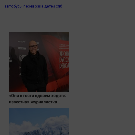
Актуальная тема
автобусы перевозка детей спб
Афиша
Блогеркуль
Быстрый медиазавод
Вирус чтения
Вкусное
Гороскоп
Дети
ЖКХ
Интервью
«Они в гости вдвоем ходят»:
Качество жизни
известная журналистка
подтвердила роман
Бондарчука и Исаковой
Конкурс
Народная журналистика