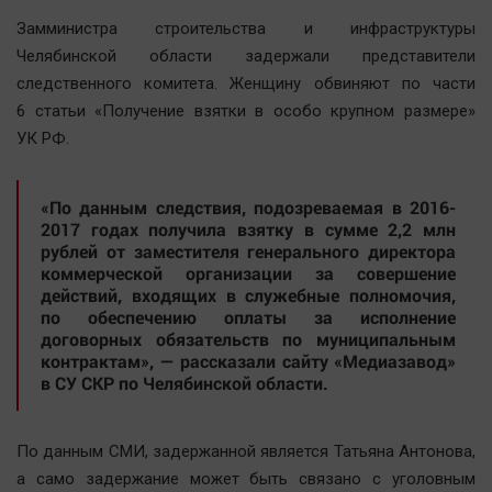
Наша победа
Замминистра строительства и инфраструктуры
Общество
Челябинской области задержали представители
следственного комитета. Женщину обвиняют по части
Политика
6 статьи «Получение взятки в особо крупном размере»
Экономика
УК РФ.
Происшествия
Здоровье
«По данным следствия, подозреваемая в 2016-
Культура
2017 годах получила взятку в сумме 2,2 млн
рублей от заместителя генерального директора
Курилка
коммерческой организации за совершение
Мнения
действий, входящих в служебные полномочия,
по обеспечению оплаты за исполнение
договорных обязательств по муниципальным
Спорт
контрактам», — рассказали сайту «Медиазавод»
Технологии
в СУ СКР по Челябинской области.
Отраслевые темы
Hедвижимость
По данным СМИ, задержанной является Татьяна Антонова,
Образование
а само задержание может быть связано с уголовным