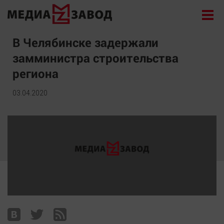
Новости
В Челябинске задержали
замминистра строительства
Экономика
региона
Происшествия
Общество
03.04.2020
Политика
Культура
Здоровье
Спорт
Курилка
Поиск
Архив