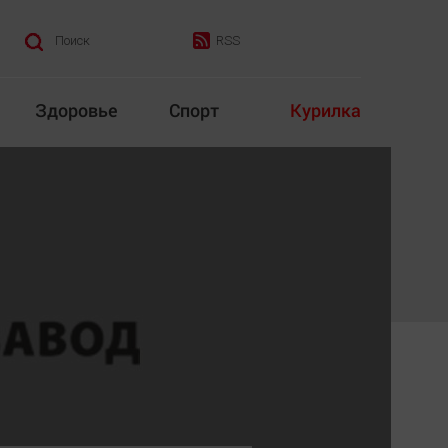
RSS
Поиск
Здоровье
Спорт
Курилка
итика
Культура
Конкурс
Народная журналистика
Наука