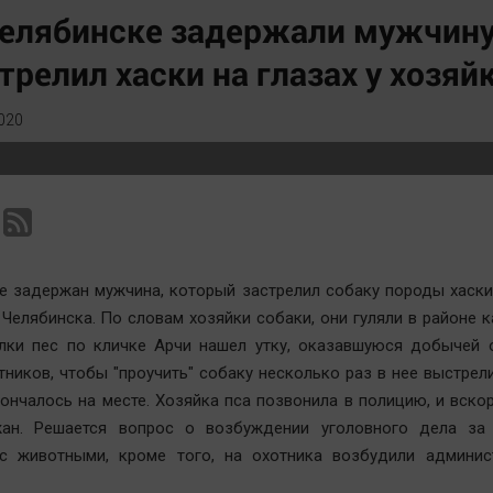
Статистика
Вирус чтения
елябинске задержали мужчину
Челябинск космический
Вкусное
трелил хаски на глазах у хозяй
Другие рубрики
Гороскоп
Bookworms
Дети
020
English version
ЖКХ
Online-консультация
Интервью
Актуальная тема
Качество жизни
е задержан мужчина, который застрелил собаку породы хаск
 Челябинска. По словам хозяйки собаки, они гуляли в районе к
лки пес по кличке Арчи нашел утку, оказавшуюся добычей о
тников, чтобы "проучить" собаку несколько раз в нее выстрели
ончалось на месте. Хозяйка пса позвонила в полицию, и вско
ан. Решается вопрос о возбуждении уголовного дела за
с животными, кроме того, на охотника возбудили админис