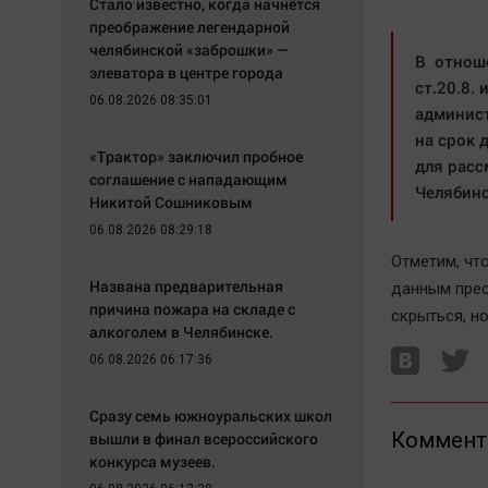
Стало известно, когда начнётся
преображение легендарной
челябинской «заброшки» —
В отнош
элеватора в центре города
ст.20.8.
06.08.2026 08:35:01
админист
на срок 
«Трактор» заключил пробное
для расс
соглашение с нападающим
Челябинс
Никитой Сошниковым
06.08.2026 08:29:18
Отметим, чт
Названа предварительная
данным прес
причина пожара на складе с
скрыться, н
алкоголем в Челябинске.
06.08.2026 06:17:36
Сразу семь южноуральских школ
Коммент
вышли в финал всероссийского
конкурса музеев.