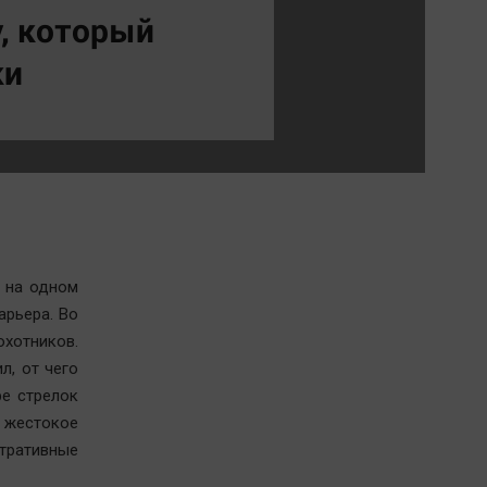
Обсуждаем
, который
Отдых
ки
Персона
Последняя инстанция
Светская жизнь
Тенденции
Точка на карте
и на одном
арьера. Во
хотников.
л, от чего
ре стрелок
 жестокое
тративные