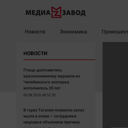
Новости
Экономика
Происшес
Новости
Экономика
НОВОСТИ
Здоровье
Спорт
Кур
Птица-долгожитель:
краснокнижному журавлю из
Челябинского зоопарка
исполнилось 20 лет
Архив
06.08.2026 08:52:30
Наша победа
Спорт
В горах Таганая появился запах
Общество
Технологии
мыла и осени — сотрудники
нацпарка объяснили причину
Политика
Отраслевые темы