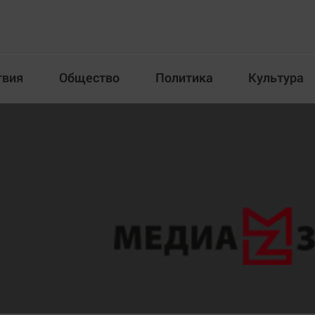
твия
Общество
Политика
Культура
Происшествия
Общество
Пол
илка
Новости компаний
Афиша
Прогулки по городу Ч
Блогеркуль
Спецпроект
Быстрый медиазавод