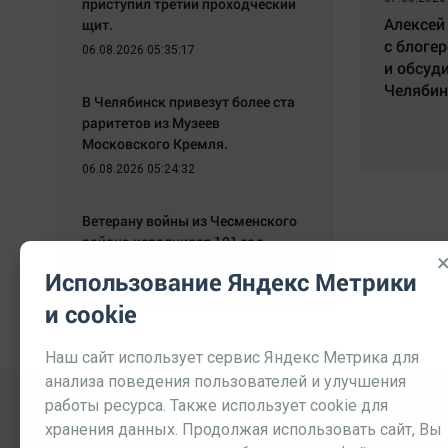
приступил третий проходческий
Алексей
щит.
с блоге
06.08.2026 05:35:17
и обсуд
Челябин
В Челябинск привезут более ста
раритетов из Музеев
Московского Кремля.
06.08.2026 05:24:32
Ветерану войны из Чесменского
района исполнился 101 год.
06.08.2026 05:09:26
Использование Яндекс Метрики
и cookie
Наш сайт использует сервис Яндекс Метрика для
анализа поведения пользователей и улучшения
работы ресурса. Также использует cookie для
хранения данных. Продолжая использовать сайт, Вы