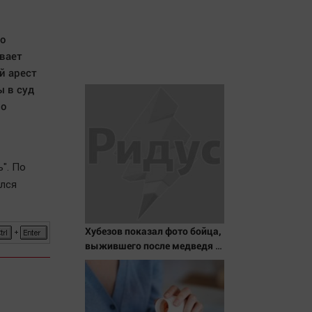
по
ивает
й арест
ы в суд
по
". По
ался
Хубезов показал фото бойца,
выжившего после медведя и
молнии