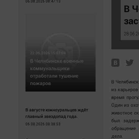
06.08.2026 08:47:13
Экономика
Hедвижимость
В Ч
Происшествия
Образование
зас
Здоровье
Автомобили
Культура
XX век: криминальные уроки
28.06.2
Курилка
Банки
Мнения
Медиаграмотность
22.06.2026 15:57:04
Медицина
В Челябинске военные
коммунальщики
отработали тушение
В Челябинск
пожаров
из карьеров
время прогу
Один из охо
В августе южноуральцев ждёт
животное ск
главный звездопад года.
был задерж
06.08.2026 08:38:53
обращение 
дела.