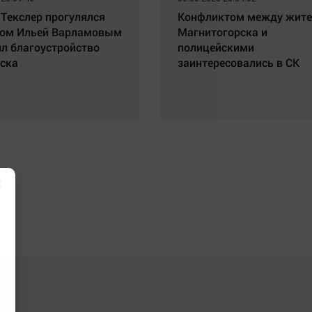
 Текслер прогулялся
Конфликтом между жит
ром Ильей Варламовым
Магнитогорска и
ил благоустройство
полицейскими
ска
заинтересовались в СК
×