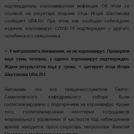
Наша победа
подтвердилась коронавирусная инфекция. Об этом со
ссылкой на секретаря епархии отца Игоря Шестакова
Общество
сообщает URA.RU. При этом, как сообщил собеседник
Политика
издания, коронавирус COVID-19 подтвержден у другого
Экономика
челябинского священника.
Происшествия
Здоровье
— У митрополита пневмония, но не коронавирус. Проверили
еще семь человек, у одного коронавирус подтвержден.
Культура
Ждем результатов еще у троих, — цитирует отца Игоря
Курилка
Шестакова URA.RU.
Мнения
Напомним, что все священнослужители Свято-
Спорт
Семионовского кафедрального собора были
Технологии
госпитализированы с подозрением на коронавирус. Кроме
Отраслевые темы
того, госпитализировали некоторых сотрудников
епархиального управления. В частности под наблюдением
Hедвижимость
врачей находится пресс-секретарь митрополии Алексей
Образование