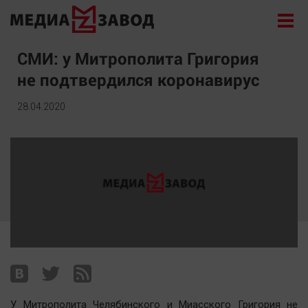
Новости
СМИ: у Митрополита Григория
не подтвердился коронавирус
Экономика
Происшествия
28.04.2020
Общество
Политика
Культура
Здоровье
Спорт
Курилка
Поиск
Архив
У Митрополита Челябинского и Миасского Григория не