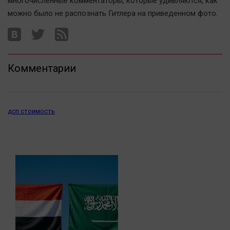
многочисленные комментаторы, которые удивляются, как
Актуальная тема
можно было не распознать Гитлера на приведенном фото.
Афиша
Блогеркуль
Быстрый медиазавод
Комментарии
Вирус чтения
Вкусное
Гороскоп
дсп стоимость
Дети
ЖКХ
Интервью
Качество жизни
Конкурс
Народная журналистика