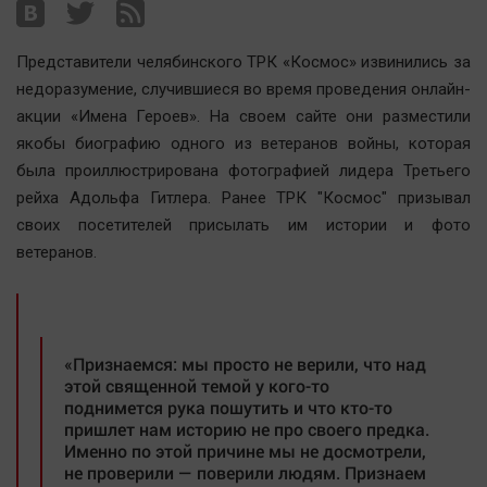
Наша победа
Общество
Представители челябинского ТРК «Космос» извинились за
Политика
недоразумение, случившиеся во время проведения онлайн-
акции «Имена Героев». На своем сайте они разместили
Экономика
якобы биографию одного из ветеранов войны, которая
Происшествия
была проиллюстрирована фотографией лидера Третьего
Здоровье
рейха Адольфа Гитлера. Ранее ТРК "Космос" призывал
Культура
своих посетителей присылать им истории и фото
Курилка
ветеранов.
Мнения
Спорт
«Признаемся: мы просто не верили, что над
Технологии
этой священной темой у кого-то
Отраслевые темы
поднимется рука пошутить и что кто-то
пришлет нам историю не про своего предка.
Hедвижимость
Именно по этой причине мы не досмотрели,
Образование
не проверили — поверили людям. Признаем