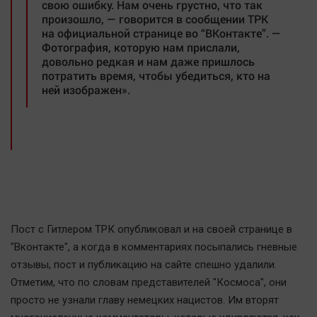
свою ошибку. Нам очень грустно, что так
Автомобили
произошло, — говорится в сообщении ТРК
XX век: криминальные уроки
на официальной странице во “ВКонтакте”. —
Фотография, которую нам прислали,
Банки
довольно редкая и нам даже пришлось
Медиаграмотность
потратить время, чтобы убедиться, кто на
ней изображен».
Медицина
Новости компаний
Прогулки по городу Ч
Спецпроект
Статистика
Челябинск космический
Пост с Гитлером ТРК опубликовал и на своей странице в
Другие рубрики
"Вконтакте", а когда в комментариях посыпались гневные
Bookworms
отзывы, пост и публикацию на сайте спешно удалили.
Отметим, что по словам представителей "Космоса", они
English version
просто не узнали главу немецких нацистов. Им вторят
Online-консультация