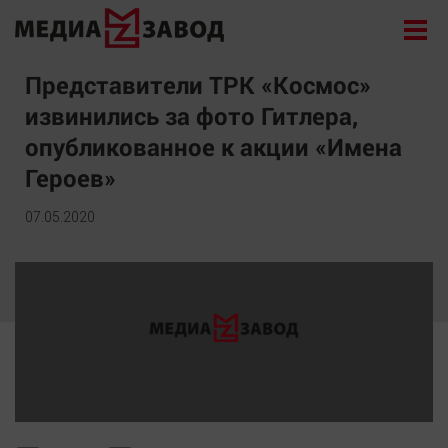
Новости
Представители ТРК «Космос»
извинились за фото Гитлера,
Экономика
опубликованное к акции «Имена
Происшествия
Героев»
Общество
Политика
07.05.2020
Культура
Здоровье
Спорт
Курилка
Поиск
Архив