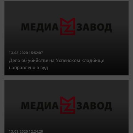
Наша победа
Общество
Политика
Экономика
Происшествия
Здоровье
13.03.2020 15:52:07
Культура
Дело об убийстве на Успенском кладбище
направлено в суд
Курилка
Мнения
Спорт
Технологии
Отраслевые темы
Hедвижимость
Образование
13.03.2020 12:24:29