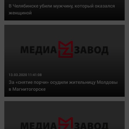
Автомобили
В Челябинске убили мужчину, который оказался
женщиной
XX век: криминальные уроки
Банки
Медиаграмотность
Медицина
Новости компаний
Прогулки по городу Ч
Спецпроект
13.03.2020 11:41:08
Статистика
За «снятие порчи» осудили жительницу Молдовы
в Магнитогорске
Челябинск космический
Другие рубрики
Bookworms
English version
Online-консультация