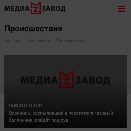
Новости
Происшествия
Экономика
Культура
Экономика
Происшествия
Происшествия
Общество
Политика
Культура
Здоровье
Спорт
Курилка
16.03.2020 16:54:37
Поиск
Охранник, распыливший в посетителя газовый
баллончик, пойдёт под суд
Архив