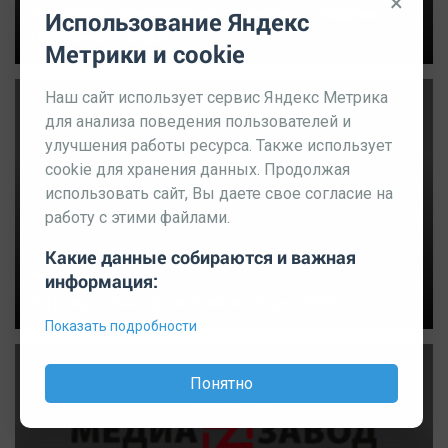
×
Маршрутка вылетела на остановку с людьми в
Использование Яндекс
Челябинске. Видео
Метрики и cookie
Наш сайт использует сервис Яндекс Метрика
для анализа поведения пользователей и
улучшения работы ресурса. Также использует
cookie для хранения данных. Продолжая
использовать сайт, Вы даете свое согласие на
работу с этими файлами.
Какие данные собираются и важная
03.12.2019 09:27:34
информация:
В Троицке пожар охватил местную ГРЭС
Показать подробности
Понятно