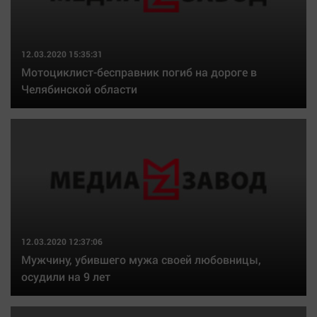
Актуальная тема
Афиша
12.03.2020 15:35:31
Блогеркуль
Мотоциклист-бесправник погиб на дороге в
Челябинской области
Быстрый медиазавод
Вирус чтения
Вкусное
Гороскоп
Дети
ЖКХ
Интервью
Качество жизни
12.03.2020 12:37:06
Мужчину, убившего мужа своей любовницы,
осудили на 9 лет
Конкурс
Народная журналистика