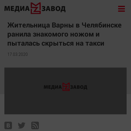
Новости
Жительница Варны в Челябинске
ранила знакомого ножом и
Экономика
пыталась скрыться на такси
Происшествия
Общество
17.03.2020
Политика
Культура
Здоровье
Спорт
Курилка
Поиск
Архив