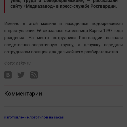
улиц Труда и Северокрымской», — рассказали
Автомобили
сайту «Медиазавод» в пресс-службе Росгвардии.
XX век: криминальные уроки
Банки
Именно в этой машине и находилась подозреваемая
Медиаграмотность
в преступлении. Ей оказалась жительница Варны 1997 года
рождения. На место сотрудники Росгвардии вызвали
Медицина
следственно-оперативную группу, а девушку передали
сотрудникам полиции для дальнейшего разбирательства.
Новости компаний
Прогулки по городу Ч
Фото: nsktv.ru
Спецпроект
Статистика
Челябинск космический
Комментарии
Другие рубрики
Bookworms
English version
изготовление логотипов на заказ
Online-консультация