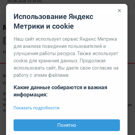
05.08.2026 19:35:00
×
Использование Яндекс
Метрики и cookie
Наш сайт использует сервис Яндекс Метрика
для анализа поведения пользователей и
Наш партнер
kurorty-sochi.ru
улучшения работы ресурса. Также использует
cookie для хранения данных. Продолжая
использовать сайт, Вы даете свое согласие на
работу с этими файлами.
Выходные данные СМИ
Реклама
Вакансии
Пользовательское соглашение
Какие данные собираются и важная
информация:
© 2026 МЕДИАЗАВОД — Сайт может содержать контент,
предназначенный для лиц 18+
Мнение редакции может не совпадать с мнением отдельных авторов.При
Показать подробности
использовании материалов сайта ссылка обязательна.
Понятно