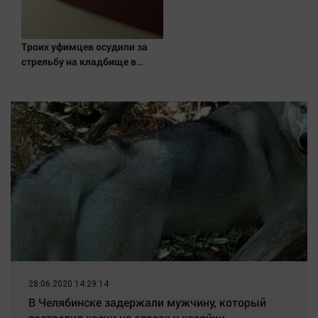
Наука
Обсуждаем
Отдых
Троих уфимцев осудили за
стрельбу на кладбище в
Персона
Башкирии
Последняя инстанция
Светская жизнь
Тенденции
Точка на карте
28.06.2020 14:29:14
В Челябинске задержали мужчину, который
застрелил хаски на глазах у хозяйки