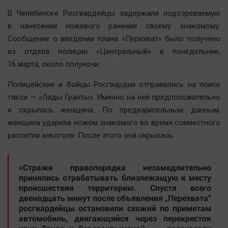
Наша победа
В Челябинске Росгвардейцы задержали подозреваемую
Общество
в нанесении ножевого ранения своему знакомому.
Сообщение о введении плана «Перехват» было получено
Политика
из отдела полиции «Центральный» в понедельник,
Экономика
16 марта, около полуночи.
Происшествия
Полицейские и бойцы Росгвардии отправились на поиск
Здоровье
такси — «Лады Гранты». Именно на ней предположительно
Культура
и скрылась женщина. По предварительным данным,
Курилка
женщина ударила ножом знакомого во время совместного
Мнения
распития алкоголя. После этого она скрылась.
Спорт
«Стражи правопорядка незамедлительно
Технологии
принялись отрабатывать близлежащую к месту
происшествия территорию. Спустя всего
Отраслевые темы
двенадцать минут после объявления „Перехвата“
Hедвижимость
росгвардейцы остановили схожий по приметам
автомобиль, двигающийся через перекресток
Образование