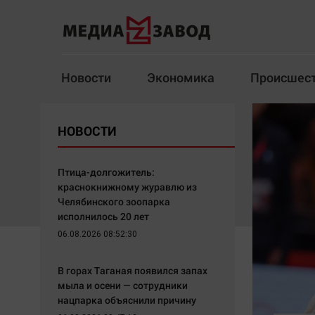
Новости
Экономика
Происшес
Новости
Экономика
НОВОСТИ
Здоровье
Спорт
Кур
Птица-долгожитель:
краснокнижному журавлю из
Челябинского зоопарка
исполнилось 20 лет
Архив
06.08.2026 08:52:30
Наша победа
Спорт
В горах Таганая появился запах
Общество
Технологии
мыла и осени — сотрудники
нацпарка объяснили причину
Политика
Отраслевые темы