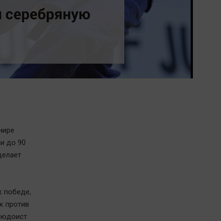
Обсуждаем
л серебряную
Отдых
Персона
Последняя инстанция
Светская жизнь
Тенденции
Точка на карте
нире
и до 90
делает
к победе,
к против
зюдоист