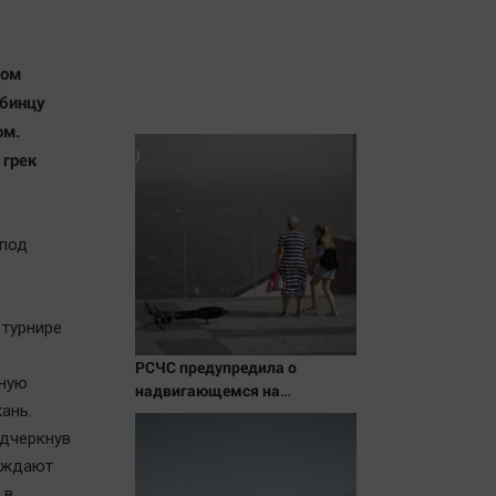
лом
ябинцу
ом.
 грек
 под
 турнире
РСЧС предупредила о
яную
надвигающемся на
ань.
Волгоградскую область
шторме
одчеркнув
ерждают
 в