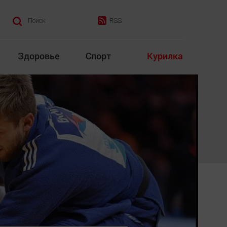
RSS
Поиск
Здоровье
Спорт
Курилка
итика
Культура
Конкурс
Народная журналистика
Наука