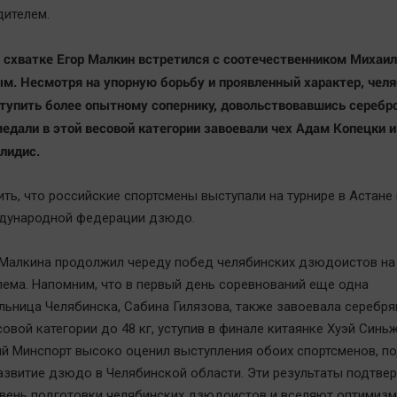
ителем.
 схватке Егор Малкин встретился с соотечественником Михаи
м. Несмотря на упорную борьбу и проявленный характер, чел
тупить более опытному сопернику, довольствовавшись серебр
едали в этой весовой категории завоевали чех Адам Копецки и
лидис.
ить, что российские спортсмены выступали на турнире в Астане
дународной федерации дзюдо.
 Малкина продолжил череду побед челябинских дзюдоистов на
ема. Напомним, что в первый день соревнований еще одна
льница Челябинска, Сабина Гилязова, также завоевала серебр
овой категории до 48 кг, уступив в финале китаянке Хуэй Синьж
й Минспорт высоко оценил выступления обоих спортсменов, п
развитие дзюдо в Челябинской области. Эти результаты подтв
вень подготовки челябинских дзюдоистов и вселяют оптимизм