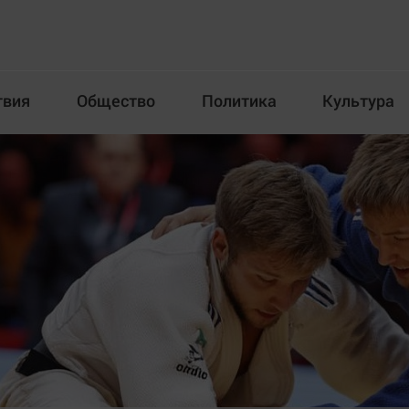
твия
Общество
Политика
Культура
Происшествия
Общество
Пол
илка
Новости компаний
Афиша
Прогулки по городу Ч
Блогеркуль
Спецпроект
Быстрый медиазавод