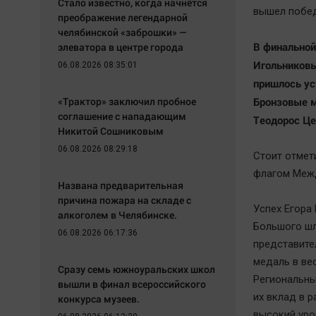
Стало известно, когда начнётся
вышел побед
преображение легендарной
челябинской «заброшки» —
В финальной
элеватора в центре города
Игольниковы
06.08.2026 08:35:01
пришлось ус
«Трактор» заключил пробное
Бронзовые м
соглашение с нападающим
Теодорос Це
Никитой Сошниковым
06.08.2026 08:29:18
Стоит отмет
флагом Меж
Названа предварительная
причина пожара на складе с
Успех Егора
алкоголем в Челябинске.
Большого шл
06.08.2026 06:17:36
представите
медаль в вес
Сразу семь южноуральских школ
Региональны
вышли в финал всероссийского
их вклад в 
конкурса музеев.
высокий уро