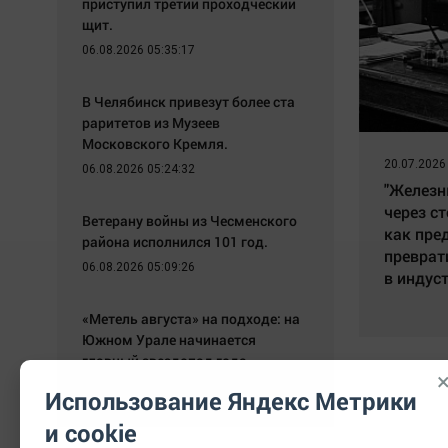
приступил третий проходческий
щит.
06.08.2026 05:35:17
В Челябинск привезут более ста
раритетов из Музеев
Московского Кремля.
20.07.2026
06.08.2026 05:24:32
"Железн
через ст
Ветерану войны из Чесменского
как пре
района исполнился 101 год.
преврат
06.08.2026 05:09:26
в индус
«Метель августа» на подходе: на
Южном Урале начинается
главный звездопад года
05.08.2026 20:10:19
Использование Яндекс Метрики
и cookie