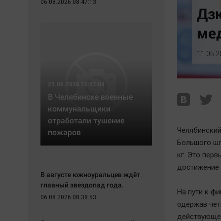
06.08.2026 08:47:13
Экономика
Hедвижимость
Дзю
Происшествия
Образование
мед
Здоровье
Автомобили
Культура
XX век: криминальные уроки
11.05.2
Курилка
Банки
Мнения
Медиаграмотность
22.06.2026 15:57:04
Медицина
В Челябинске военные
коммунальщики
отработали тушение
Челябинский
пожаров
Большого шл
кг. Это перв
достижение 
В августе южноуральцев ждёт
главный звездопад года.
На пути к ф
06.08.2026 08:38:53
одержав чет
действующег