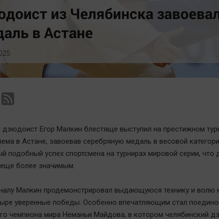
Статистика
Вирус чтения
доист из Челябинска завоева
Челябинск космический
Вкусное
аль в Астане
Другие рубрики
Гороскоп
Bookworms
Дети
025
English version
ЖКХ
Online-консультация
Интервью
Актуальная тема
Качество жизни
 дзюдоист Егор Малкин блестяще выступил на престижном тур
ема в Астане, завоевав серебряную медаль в весовой категори
ый подобный успех спортсмена на турнирах мировой серии, что 
еще более значимым.
иналу Малкин продемонстрировал выдающуюся технику и волю 
ыре уверенные победы. Особенно впечатляющим стал поедино
о чемпиона мира Неманьи Майдова, в котором челябинский д