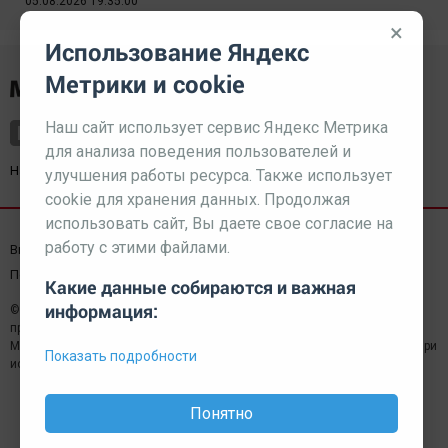
05.08.2026 19:35:00
×
Использование Яндекс
Метрики и cookie
Наш сайт использует сервис Яндекс Метрика
для анализа поведения пользователей и
Наш партнер
kurorty-sochi.ru
улучшения работы ресурса. Также использует
cookie для хранения данных. Продолжая
использовать сайт, Вы даете свое согласие на
работу с этими файлами.
Выходные данные СМИ
Реклама
Вакансии
Пользовательское соглашение
Какие данные собираются и важная
информация:
© 2026 МЕДИАЗАВОД — Сайт может содержать контент,
предназначенный для лиц 18+
Мнение редакции может не совпадать с мнением отдельных авторов.При
Показать подробности
использовании материалов сайта ссылка обязательна.
Понятно