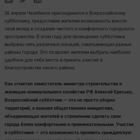
Наша победа
26 апреля Челябинск присоединится к Всероссийскому
Общество
субботнику, предоставив жителям возможность внести
Политика
свой вклад в создание чистого и комфортного городского
Экономика
пространства. В этом году для проведения субботника
Происшествия
выбраны пять различных локаций, охватывающих разные
районы города. Это позволит жителям выбрать наиболее
Здоровье
удобное для себя место и принять участие в
Культура
благоустройстве своего района.
Курилка
Мнения
Как отметил заместитель министра строительства и
жилищно-коммунального хозяйства РФ Алексей Ересько,
Спорт
Всероссийский субботник — это не просто уборка
Технологии
территорий, а важная общественная инициатива,
объединяющая жителей в стремлении сделать свои
Отраслевые темы
города более комфортными и привлекательными. Участие
Hедвижимость
в субботнике — это возможность проявить гражданскую
Образование