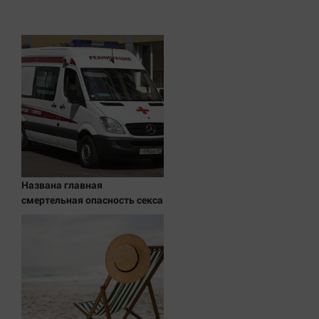
Наука
Обсуждаем
Отдых
Персона
Последняя инстанция
Светская жизнь
Тенденции
Точка на карте
Названа главная
смертельная опасность секса