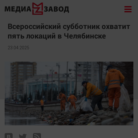
Новости
Всероссийский субботник охватит
пять локаций в Челябинске
Экономика
Происшествия
23.04.2025
Общество
Политика
Культура
Здоровье
Спорт
Курилка
Поиск
Архив