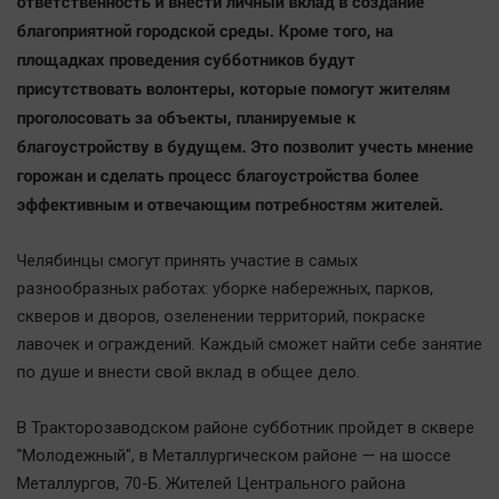
ответственность и внести личный вклад в создание
Автомобили
благоприятной городской среды. Кроме того, на
XX век: криминальные уроки
площадках проведения субботников будут
Банки
присутствовать волонтеры, которые помогут жителям
проголосовать за объекты, планируемые к
Медиаграмотность
благоустройству в будущем. Это позволит учесть мнение
Медицина
горожан и сделать процесс благоустройства более
эффективным и отвечающим потребностям жителей.
Новости компаний
Прогулки по городу Ч
Челябинцы смогут принять участие в самых
Спецпроект
разнообразных работах: уборке набережных, парков,
Статистика
скверов и дворов, озеленении территорий, покраске
лавочек и ограждений. Каждый сможет найти себе занятие
Челябинск космический
по душе и внести свой вклад в общее дело.
Другие рубрики
Bookworms
В Тракторозаводском районе субботник пройдет в сквере
English version
"Молодежный", в Металлургическом районе — на шоссе
Online-консультация
Металлургов, 70-Б. Жителей Центрального района