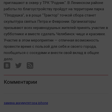
приглашают в сквер у ТРК "Родник". В Ленинском районе
Актуальная тема
работы по благоустройству пройдут на территории парка
"Плодушка", а в роще "Трактор" точкой сбора станет
Афиша
скульптура святых Петра и Февронии. Организаторы
Блогеркуль
призывают всех неравнодушных жителей принять участие в
Быстрый медиазавод
субботнике и вместе сделать Челябинск чище и красивее.
Вирус чтения
Участие в этом мероприятии — отличная возможность
провести время с пользой для себя и своего города,
Вкусное
пообщаться с соседями и внести свой вклад в общее
Гороскоп
дело.
Дети
ЖКХ
Интервью
Комментарии
Качество жизни
Конкурс
замена аккумулятора iphone
Народная журналистика