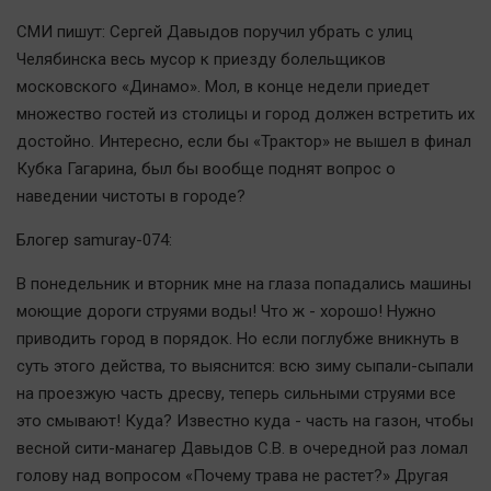
Наша победа
СМИ пишут: Сергей Давыдов поручил убрать с улиц
Общество
Челябинска весь мусор к приезду болельщиков
Политика
московского «Динамо». Мол, в конце недели приедет
множество гостей из столицы и город должен встретить их
Экономика
достойно. Интересно, если бы «Трактор» не вышел в финал
Происшествия
Кубка Гагарина, был бы вообще поднят вопрос о
Здоровье
наведении чистоты в городе?
Культура
Блогер samuray-074:
Курилка
Мнения
В понедельник и вторник мне на глаза попадались машины
моющие дороги струями воды! Что ж - хорошо! Нужно
приводить город в порядок. Но если поглубже вникнуть в
Спорт
суть этого действа, то выяснится: всю зиму сыпали-сыпали
Технологии
на проезжую часть дресву, теперь сильными струями все
Отраслевые темы
это смывают! Куда? Известно куда - часть на газон, чтобы
Hедвижимость
весной сити-манагер Давыдов С.В. в очередной раз ломал
Образование
голову над вопросом «Почему трава не растет?» Другая