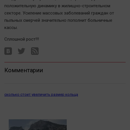
Наука
положительную динамику в жилищно-строительном
Обсуждаем
секторе. Усиление массовых заболеваний граждан от
Отдых
пыльных смерчей значительно пополнит больничные
Персона
кассы.
Последняя инстанция
Сплошной рост!!!
Светская жизнь
Тенденции
Точка на карте
Комментарии
сколько стоит увеличить размер кольца