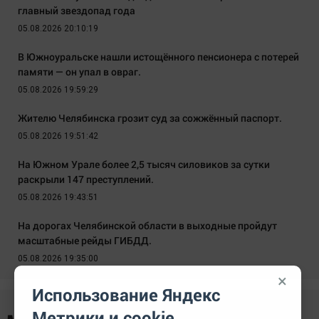
главный звездопад года
05.08.2026 20:10:19
В Южноуральске нашли истощённого пенсионера с потерей
памяти — он упал в овраг.
05.08.2026 19:59:29
Жителю Челябинска грозит суд за сожжённый паспорт.
05.08.2026 19:51:42
На Южном Урале более 2,5 тысяч силовиков за сутки
раскрыли 147 преступлений.
05.08.2026 19:43:51
На дорогах Челябинской области в выходные пройдут
масштабные рейды ГИБДД.
05.08.2026 19:35:00
×
Использование Яндекс
Метрики и cookie