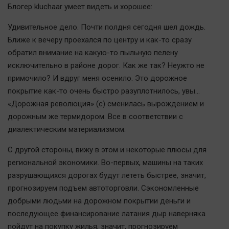
Актуальная тема
Блогер kluchaar умеет видеть и хорошее:
Удивительное дело. Почти полдня сегодня шел дождь.
Афиша
Ближе к вечеру проехался по центру и как-то сразу
Блогеркуль
обратил внимание на какую-то пыльную пелену
Быстрый медиазавод
исключительно в районе дорог. Как же так? Неужто не
примочило? И вдруг меня осенило. Это дорожное
Вирус чтения
покрытие как-то очень быстро разуплотнилось, увы...
Вкусное
«Дорожная революция» (с) сменилась вырождением и
Гороскоп
дорожным же термидором. Все в соответствии с
Дети
диалектическим материализмом.
ЖКХ
С другой стороны, вижу в этом и некоторые плюсы для
Интервью
региональной экономики. Во-первых, машины на таких
Качество жизни
разрушающихся дорогах будут лететь быстрее, значит,
прогнозируем подъем автоторговли. Сэкономленные
Конкурс
добрыми людьми на дорожном покрытии деньги и
последующее финансирование латания дыр наверняка
Народная журналистика
пойдут на покупку жилья, значит, прогнозируем