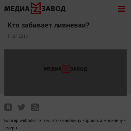
Новости
Кто забивает ливневки?
Экономика
11.04.2013
Происшествия
Общество
Политика
Культура
Здоровье
Спорт
Курилка
Поиск
Блогер webtekar о том, что челябинцу хорошо, а москвичу -
Архив
смерть: