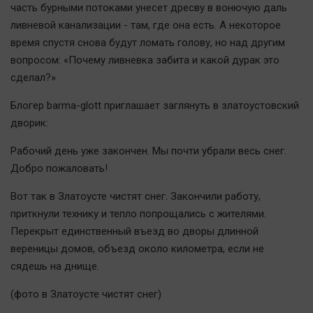
часть бурными потоками унесет дресву в вонючую даль
Автомобили
ливневой канализации - там, где она есть. А некоторое
XX век: криминальные уроки
время спустя снова будут ломать голову, но над другим
Банки
вопросом: «Почему ливневка забита и какой дурак это
Медиаграмотность
сделал?»
Медицина
Блогер barma-glott приглашает заглянуть в златоустовский
дворик:
Новости компаний
Рабочий день уже закончен. Мы почти убрали весь снег.
Прогулки по городу Ч
Добро пожаловать!
Спецпроект
Статистика
Вот так в Златоусте чистят снег. Закончили работу,
приткнули технику и тепло попрощались с жителями.
Челябинск космический
Перекрыт единственный въезд во дворы длинной
Другие рубрики
вереницы домов, объезд около километра, если не
Bookworms
сядешь на днище.
English version
(фото в Златоусте чистят снег)
Online-консультация