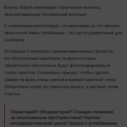
Наша победа
Блогер skalych анализирует творческие проекты,
Общество
увековечивающие Челябинский метеорит
Политика
С сожалением констатирую, что максимум, на что хватило
Экономика
творческой элиты Челябинска - это центр развлечений для
Происшествия
скейтеров.
Здоровье
Остальные 9 метеорито-увековечивательных проектов -
Культура
это бесполезные памятники, на фоне которых
Курилка
обязательно-обязательно будут фотографироваться
толпы туристов. Специально приедут, чтобы сделать
Мнения
снимок на фоне очень нужной и важной памятной стелы.
Обязательно купят эту памятную монету, и настанет всем
Спорт
счастье.
Технологии
Отраслевые темы
Планетарий? Обсерватория? Станция слежения
Hедвижимость
за околоземным пространством? Научно-
исследовательский центр? Школа с углубленным
Образование