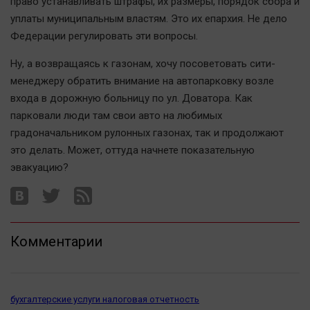
право устанавливать штрафы, их размеры, порядок сбора и
Наука
уплаты муниципальным властям. Это их епархия. Не дело
Обсуждаем
Федерации регулировать эти вопросы.
Отдых
Ну, а возвращаясь к газонам, хочу посоветовать сити-
Персона
менеджеру обратить внимание на автопарковку возле
Последняя инстанция
входа в дорожную больницу по ул. Доватора. Как
Светская жизнь
парковали люди там свои авто на любимых
Тенденции
градоначальником рулонных газонах, так и продолжают
Точка на карте
это делать. Может, оттуда начнете показательную
эвакуацию?
Комментарии
бухгалтерские услуги налоговая отчетность