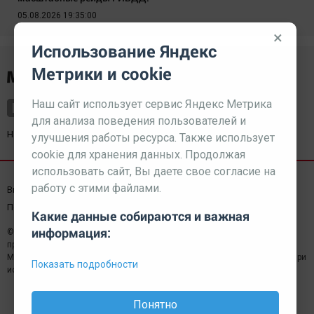
05.08.2026 19:35:00
×
Использование Яндекс
Метрики и cookie
Наш сайт использует сервис Яндекс Метрика
для анализа поведения пользователей и
Наш партнер
kurorty-sochi.ru
улучшения работы ресурса. Также использует
cookie для хранения данных. Продолжая
использовать сайт, Вы даете свое согласие на
работу с этими файлами.
Выходные данные СМИ
Реклама
Вакансии
Пользовательское соглашение
Какие данные собираются и важная
информация:
© 2026 МЕДИАЗАВОД — Сайт может содержать контент,
предназначенный для лиц 18+
Мнение редакции может не совпадать с мнением отдельных авторов.При
Показать подробности
использовании материалов сайта ссылка обязательна.
Понятно