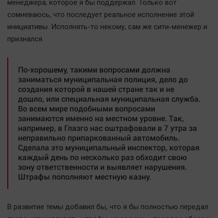
менеджера, которое я бы поддержал. Только вот
Актуальная тема
сомневаюсь, что последует реальное исполнение этой
инициативы. Исполнять-то некому, сам же сити-менежер и
Афиша
признался.
Блогеркуль
Быстрый медиазавод
По-хорошему, такими вопросами должна
Вирус чтения
заниматься муниципальная полиция, дело до
создания которой в нашей стране так и не
Вкусное
дошло, или специальная муниципальная служба.
Гороскоп
Во всем мире подобными вопросами
занимаются именно на местном уровне. Так,
Дети
например, в Глазго нас оштрафовали в 7 утра за
ЖКХ
неправильно припаркованный автомобиль.
Сделала это муниципальный инспектор, которая
Интервью
каждый день по несколько раз обходит свою
Качество жизни
зону ответственности и выявляет нарушения.
Штрафы пополняют местную казну.
Конкурс
Народная журналистика
В развитие темы добавил бы, что я бы полностью передал