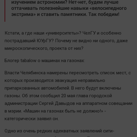
изучением астрономии? Нет-нет, будем лучше
Автомобили
оттачивать полезнейшие навыки «велосипедного
экстрима» и ставить памятники. Так победим!
XX век: криминальные уроки
Банки
Медиаграмотность
Кстати, а где наши «университеты»? ЧелГУ и особенно
пострадавший ЮУрГУ? Почему не видно ни одного, даже
Медицина
микроскопического, проекта от них?
Новости компаний
Блогер tabalow о машинах на газонах:
Прогулки по городу Ч
Власти Челябинска намерены пересмотреть список мест, с
Спецпроект
которых производится эвакуация неправильно
Статистика
припаркованных автомобилей. В него будут включены
Челябинск космический
газоны. Об этом сообщил 20 мая глава городской
администрации Сергей Давыдов на аппаратном совещании
Другие рубрики
в мэрии. «Машин на газонах быть не должно!» -
Bookworms
категорически заявил он.
English version
Одно из очень редких адекватных заявлений сити-
Online-консультация