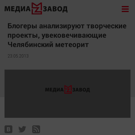
Новости
Блогеры анализируют творческие
проекты, увековечивающие
Экономика
Челябинский метеорит
Происшествия
Общество
23.05.2013
Политика
Культура
Здоровье
Спорт
Курилка
Поиск
Архив