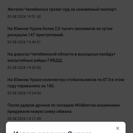
Жителю Челябинска грозит суд за сожжённый паспорт.
05.08.2026 19:51:42
На Южном Урале более 2,5 тысяч силовиков за сутки
раскрыли 147 преступлений.
05.08.2026 19:43:51
На дорогах Челябинской области в выходные пройдут
масштабные рейды ГИБДД.
05.08.2026 19:35:00
На Южном Урале количество стобалльников по ЕГЭ в этом
году перевалило за 180.
05.08.2026 19:24:30
После ударов дронов по складам Wildberries мошенники
придумали новую схему обмана.
05.08.2026 19:17:49
×