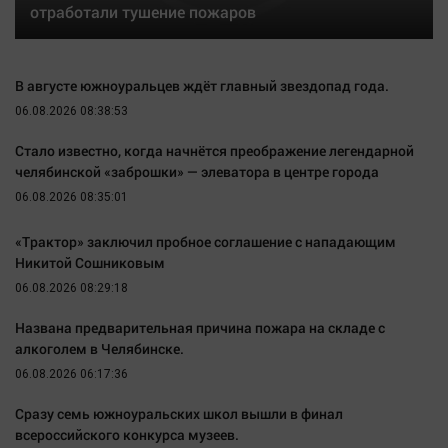
отработали тушение пожаров
Автомобили
XX век: криминальные уроки
Банки
В августе южноуральцев ждёт главный звездопад года.
Медиаграмотность
06.08.2026 08:38:53
Медицина
Стало известно, когда начнётся преображение легендарной
челябинской «заброшки» — элеватора в центре города
Новости компаний
06.08.2026 08:35:01
Прогулки по городу Ч
«Трактор» заключил пробное соглашение с нападающим
Спецпроект
Никитой Сошниковым
Статистика
06.08.2026 08:29:18
Челябинск космический
Названа предварительная причина пожара на складе с
Другие рубрики
алкоголем в Челябинске.
Bookworms
06.08.2026 06:17:36
English version
Сразу семь южноуральских школ вышли в финал
Online-консультация
всероссийского конкурса музеев.