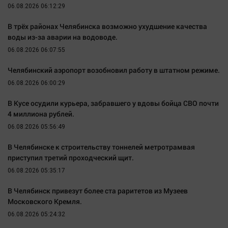
Актуальная тема
06.08.2026 06:12:29
В трёх районах Челябинска возможно ухудшение качества
Афиша
воды из-за аварии на водоводе.
Блогеркуль
06.08.2026 06:07:55
Быстрый медиазавод
Челябинский аэропорт возобновил работу в штатном режиме.
Вирус чтения
06.08.2026 06:00:29
Вкусное
В Кусе осудили курьера, забравшего у вдовы бойца СВО почти
Гороскоп
4 миллиона рублей.
Дети
06.08.2026 05:56:49
ЖКХ
В Челябинске к строительству тоннелей метротрамвая
Интервью
приступил третий проходческий щит.
Качество жизни
06.08.2026 05:35:17
В Челябинск привезут более ста раритетов из Музеев
Конкурс
Московского Кремля.
Народная журналистика
06.08.2026 05:24:32