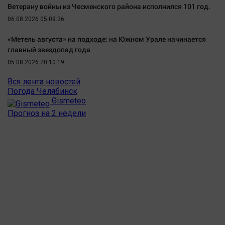
Наука
Ветерану войны из Чесменского района исполнился 101 год.
Обсуждаем
06.08.2026 05:09:26
Отдых
«Метель августа» на подходе: на Южном Урале начинается
Персона
главный звездопад года
Последняя инстанция
05.08.2026 20:10:19
Светская жизнь
Вся лента новостей
Погода Челябинск
Тенденции
Gismeteo
Точка на карте
Прогноз на 2 недели