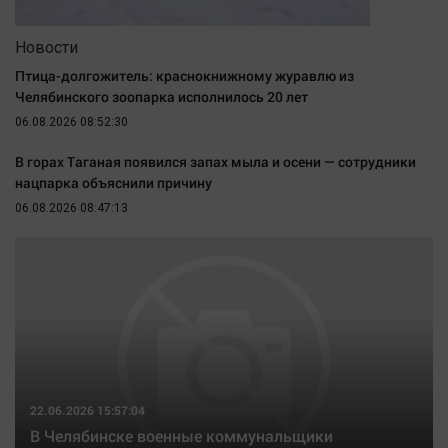
Наша победа
Новости
Общество
Птица-долгожитель: краснокнижному журавлю из
Политика
Челябинского зоопарка исполнилось 20 лет
Экономика
06.08.2026 08:52:30
Происшествия
В горах Таганая появился запах мыла и осени — сотрудники
Здоровье
нацпарка объяснили причину
Культура
06.08.2026 08:47:13
Курилка
Мнения
Спорт
Технологии
Отраслевые темы
Hедвижимость
22.06.2026 15:57:04
Образование
В Челябинске военные коммунальщики