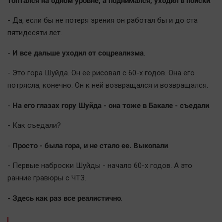
топтался на одном уровне, а поднимался, уходил в поиски
.
- Да, если бы не потеря зрения он работал бы и до ста
пятидесяти лет.
И все дальше уходил от соцреализма
-
.
- Это гора Шуйда. Он ее рисовал с 60-х годов. Она его
потрясла, конечно. Он к ней возвращался и возвращался.
На его глазах гору Шуйда - она тоже в Бакале - съедали
-
.
- Как съедали?
Просто - была гора, и не стало ее. Выкопали
-
.
- Первые наброски Шуйды - начало 60-х годов. А это
ранние гравюры с ЧТЗ.
Здесь как раз все реалистично
-
.