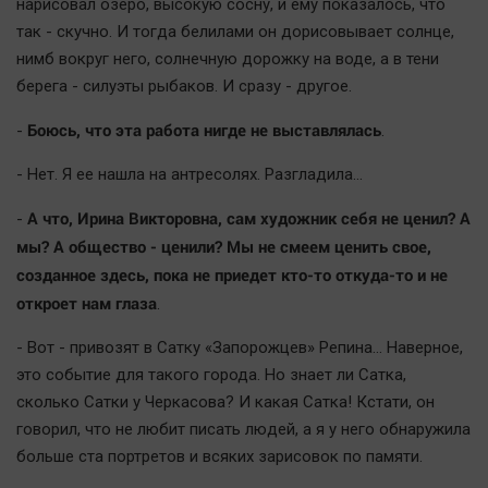
нарисовал озеро, высокую сосну, и ему показалось, что
так - скучно. И тогда белилами он дорисовывает солнце,
нимб вокруг него, солнечную дорожку на воде, а в тени
берега - силуэты рыбаков. И сразу - другое.
Боюсь, что эта работа нигде не выставлялась
-
.
- Нет. Я ее нашла на антресолях. Разгладила…
А что, Ирина Викторовна, сам художник себя не ценил? А
-
мы? А общество - ценили? Мы не смеем ценить свое,
созданное здесь, пока не приедет кто-то откуда-то и не
откроет нам глаза
.
- Вот - привозят в Сатку «Запорожцев» Репина… Наверное,
это событие для такого города. Но знает ли Сатка,
сколько Сатки у Черкасова? И какая Сатка! Кстати, он
говорил, что не любит писать людей, а я у него обнаружила
больше ста портретов и всяких зарисовок по памяти.