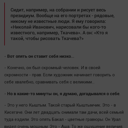
Сидит, например, на собрании и рисует весь
президиум. Вообще на его портретах - рядовые,
никому не известные люди. Я ему говорила:
«Николай Иванович, нарисовали бы кого-то
известного, например, Ткачева». А он: «Кто я
такой, чтобы рисовать Ткачева?»
Вот опять он ставит себя низко…
-
- Конечно, он был скромный человек. И в своей
скромности - прав. Если художник начинает говорить о
себе хвалебно, сравнивать себя с великими…
Но в какие-то минуты он, я думаю, догадывался о себе
-
.
- Это у него Кыштым. Такой старый Кыштымчик. Это - в
Кисегаче. Они лет двадцать снимали там дачи, всей семьей
туда ездили. Это опять Бакал - цветные гравюры. Он Урал
видел очень мощным. Это - Аша. То же ощущение величия.