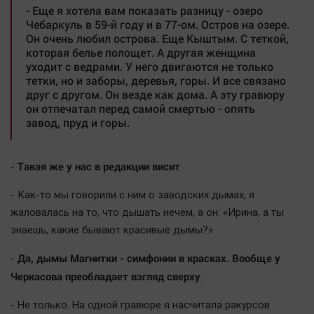
- Еще я хотела вам показать разницу - озеро
Чебаркуль в 59-й году и в 77-ом. Остров на озере.
Он очень любил острова. Еще Кыштым. С теткой,
которая белье полощет. А другая женщина
уходит с ведрами. У него двигаются не только
тетки, но и заборы, деревья, горы. И все связано
друг с другом. Он везде как дома. А эту гравюру
он отпечатал перед самой смертью - опять
завод, пруд и горы.
Такая же у нас в редакции висит
-
.
- Как-то мы говорили с ним о заводских дымах, я
жаловалась на то, что дышать нечем, а он: «Ирина, а ты
знаешь, какие бывают красивые дымы?»
Да, дымы Магнитки - симфонии в красках. Вообще у
-
Черкасова преобладает взгляд сверху
.
- Не только. На одной гравюре я насчитала ракурсов