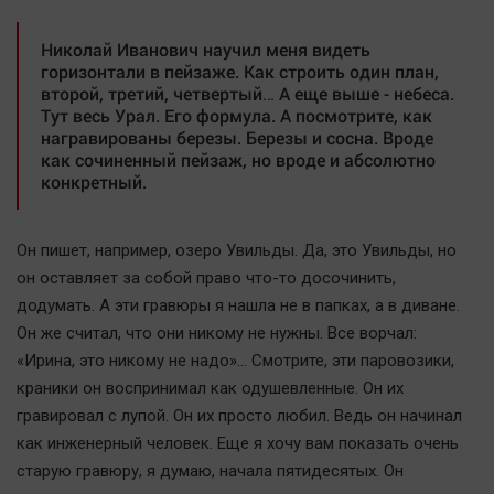
Николай Иванович научил меня видеть
горизонтали в пейзаже. Как строить один план,
второй, третий, четвертый… А еще выше - небеса.
Тут весь Урал. Его формула. А посмотрите, как
награвированы березы. Березы и сосна. Вроде
как сочиненный пейзаж, но вроде и абсолютно
конкретный.
Он пишет, например, озеро Увильды. Да, это Увильды, но
он оставляет за собой право что-то досочинить,
додумать. А эти гравюры я нашла не в папках, а в диване.
Он же считал, что они никому не нужны. Все ворчал:
«Ирина, это никому не надо»… Смотрите, эти паровозики,
краники он воспринимал как одушевленные. Он их
гравировал с лупой. Он их просто любил. Ведь он начинал
как инженерный человек. Еще я хочу вам показать очень
старую гравюру, я думаю, начала пятидесятых. Он