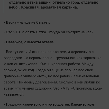
отдельно ветка вишни, отдельно гора, отдельно
небо… Красивая, ароматная картина.
Весна - лучше не бывает
-
.
- Это ЧТЗ. И опять Сатка. Откуда он смотрит на нее?
Наверное, с высоты отвала
-
.
- Все тут есть. И эти поля со стогами, и деревенька с
огородами. На первом плане - грузовичок, как таракашка.
И как он штриховал… Очень красивая работа. Между
прочим, 52-ой год. Тогда он еще не прошел все свои
гравюрные университеты, но все равно - замечательная
работа. По-моему драгоценная. Сколько в ней любви ко
всему, что увидел художник. Это - ЧТЗ. «Стройплощадка»
называется.
Градирни какие-то или что-то другое. Какой-то круг
-
.