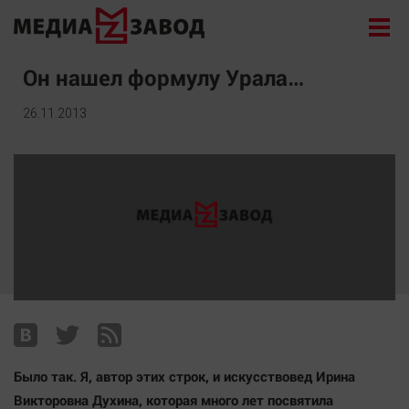
Новости
Он нашел формулу Урала…
Экономика
26.11.2013
Происшествия
Общество
Политика
Культура
Здоровье
Спорт
Курилка
Поиск
Было так. Я, автор этих строк, и искусствовед Ирина
Архив
Викторовна Духина, которая много лет посвятила