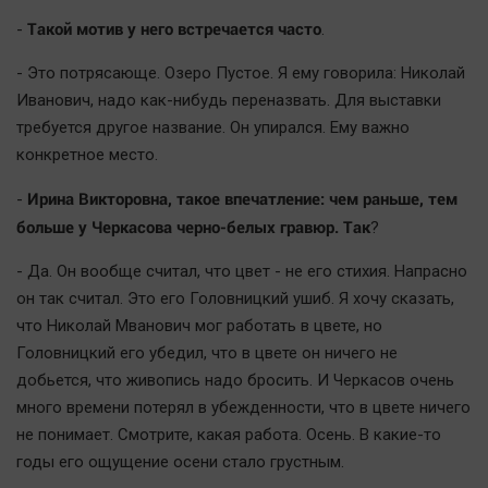
Актуальная тема
Такой мотив у него встречается часто
-
.
Афиша
- Это потрясающе. Озеро Пустое. Я ему говорила: Николай
Иванович, надо как-нибудь переназвать. Для выставки
Блогеркуль
требуется другое название. Он упирался. Ему важно
Быстрый медиазавод
конкретное место.
Вирус чтения
Ирина Викторовна, такое впечатление: чем раньше, тем
-
Вкусное
больше у Черкасова черно-белых гравюр. Так
?
Гороскоп
Дети
- Да. Он вообще считал, что цвет - не его стихия. Напрасно
он так считал. Это его Головницкий ушиб. Я хочу сказать,
ЖКХ
что Николай Мванович мог работать в цвете, но
Интервью
Головницкий его убедил, что в цвете он ничего не
Качество жизни
добьется, что живопись надо бросить. И Черкасов очень
много времени потерял в убежденности, что в цвете ничего
Конкурс
не понимает. Смотрите, какая работа. Осень. В какие-то
Народная журналистика
годы его ощущение осени стало грустным.