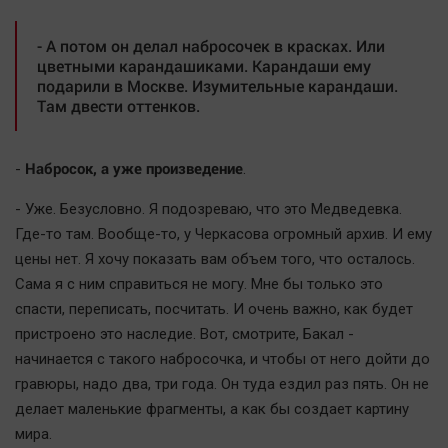
Автомобили
- А потом он делал набросочек в красках. Или
XX век: криминальные уроки
цветными карандашиками. Карандаши ему
Банки
подарили в Москве. Изумительные карандаши.
Там двести оттенков.
Медиаграмотность
Медицина
Набросок, а уже произведение
-
.
Новости компаний
- Уже. Безусловно. Я подозреваю, что это Медведевка.
Прогулки по городу Ч
Где-то там. Вообще-то, у Черкасова огромный архив. И ему
Спецпроект
цены нет. Я хочу показать вам объем того, что осталось.
Статистика
Сама я с ним справиться не могу. Мне бы только это
спасти, переписать, посчитать. И очень важно, как будет
Челябинск космический
пристроено это наследие. Вот, смотрите, Бакал -
Другие рубрики
начинается с такого набросочка, и чтобы от него дойти до
Bookworms
гравюры, надо два, три года. Он туда ездил раз пять. Он не
English version
делает маленькие фрагменты, а как бы создает картину
Online-консультация
мира.