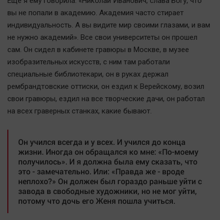
Еще я ему говорила: «Николай Иванович, слава Богу, что
вы не попали в академию. Академия часто стирает
индивидуальность. А вы видите мир своими глазами, и вам
не нужно академий». Все свои университеты он прошел
сам. Он сидел в кабинете гравюры в Москве, в музее
изобразительных искусств, с ним там работали
специальные библиотекари, он в руках держал
рембрандтовские оттиски, он ездил к Верейскому, возил
свои гравюры, ездил на все творческие дачи, он работал
на всех граверных станках, какие бывают.
Он учился всегда и у всех. И учился до конца
жизни. Иногда он обращался ко мне: «По-моему
получилось». И я должна была ему сказать, что
это - замечательно. Или: «Правда же - вроде
неплохо?» Он должен был гораздо раньше уйти с
завода в свободные художники, но не мог уйти,
потому что дочь его Женя пошла учиться.