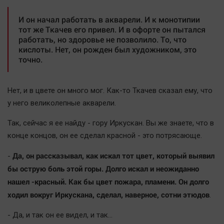
Наука
Обсуждаем
И он начал работать в акварели. И к монотипии
тот же Ткачев его привел. И в офорте он пытался
Отдых
работать, но здоровье не позволило. То, что
Персона
кислоты. Нет, он рожден был художником, это
точно.
Последняя инстанция
Светская жизнь
Нет, и в цвете он много мог. Как-то Ткачев сказал ему, что
Тенденции
у него великолепные акварели.
Точка на карте
Так, сейчас я ее найду - гору Иркускан. Вы же знаете, что в
конце концов, он ее сделал красной - это потрясающе.
Да, он рассказывал, как искал тот цвет, который выявил
-
бы острую боль этой горы. Долго искал и неожиданно
нашел -красный. Как бы цвет пожара, пламени. Он долго
ходил вокруг Иркускана, сделал, наверное, сотни этюдов
.
- Да, и так он ее видел, и так…