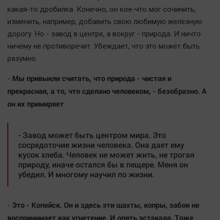
какая-то дробилка. Конечно, он кое-что мог сочинить,
изменить, например, добавить свою любимую железную
дорогу. Но - завод в центре, а вокруг - природа. И ничто
ничему не противоречит. Убеждает, что это может быть
разумно.
Мы привыкли считать, что природа - чистая и
-
прекрасная, а то, что сделано человеком, - безобразно. А
он их примиряет
.
- Завод может быть центром мира. Это
сосредоточие жизни человека. Она дает ему
кусок хлеба. Человек не может жить, не трогая
природу, иначе остался бы в пещере. Меня он
убедил. И многому научил по жизни.
Это - Копейск. Он и здесь эти шахты, копры, забои не
-
воспринимает как угнетение. И опять эстакада. Тоже