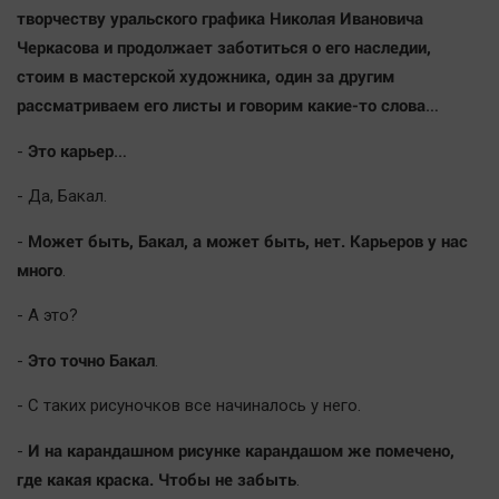
творчеству уральского графика Николая Ивановича
Наша победа
Черкасова и продолжает заботиться о его наследии,
Общество
стоим в мастерской художника, один за другим
Политика
рассматриваем его листы и говорим какие-то слова…
Экономика
Это карьер…
-
Происшествия
Здоровье
- Да, Бакал.
Культура
Может быть, Бакал, а может быть, нет. Карьеров у нас
-
Курилка
много
.
Мнения
- А это?
Спорт
Это точно Бакал
-
.
Технологии
- С таких рисуночков все начиналось у него.
Отраслевые темы
Hедвижимость
И на карандашном рисунке карандашом же помечено,
-
где какая краска. Чтобы не забыть
.
Образование