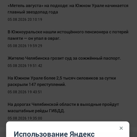
«Метель августа» на подходе: на Южном Урале начинается
главный звездопад года
05.08.2026 20:10:19
В Южноуральске нашли истощённого пенсионера с потерей
памяти — он упал в овраг.
05.08.2026 19:59:29
Жителю Челябинска грозит суд за сожжённый паспорт.
05.08.2026 19:51:42
На Южном Урале более 2,5 тысяч силовиков за сутки
раскрыли 147 преступлений.
05.08.2026 19:43:51
На дорогах Челябинской области в выходные пройдут
масштабные рейды ГИБДД.
05.08.2026 19:35:00
×
Использование Яндекс