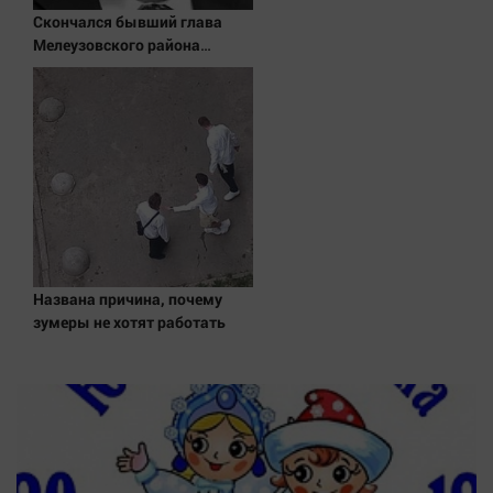
Наука
Скончался бывший глава
Обсуждаем
Мелеузовского района
Башкирии Малик Вахитов
Отдых
Персона
Последняя инстанция
Светская жизнь
Тенденции
Точка на карте
Названа причина, почему
зумеры не хотят работать