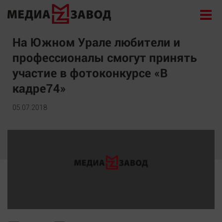
Новости
На Южном Урале любители и
профессионалы смогут принять
Экономика
участие в фотоконкурсе «В
Происшествия
кадре74»
Общество
Политика
05.07.2018
Культура
Здоровье
Спорт
Курилка
Поиск
Архив