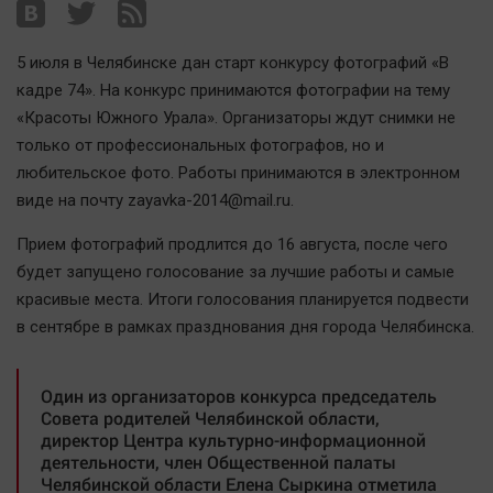
Наша победа
Общество
5 июля в Челябинске дан старт конкурсу фотографий «В
Политика
кадре 74». На конкурс принимаются фотографии на тему
«Красоты Южного Урала». Организаторы ждут снимки не
Экономика
только от профессиональных фотографов, но и
Происшествия
любительское фото. Работы принимаются в электронном
Здоровье
виде на почту zayavka-2014@mail.ru.
Культура
Прием фотографий продлится до 16 августа, после чего
Курилка
будет запущено голосование за лучшие работы и самые
Мнения
красивые места. Итоги голосования планируется подвести
в сентябре в рамках празднования дня города Челябинска.
Спорт
Технологии
Один из организаторов конкурса председатель
Отраслевые темы
Совета родителей Челябинской области,
директор Центра культурно-информационной
Hедвижимость
деятельности, член Общественной палаты
Образование
Челябинской области Елена Сыркина отметила