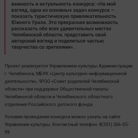
важность и актуальность конкурса: «На мой
Автомобили
взгляд, одна из основных задач конкурса —
XX век: криминальные уроки
показать туристическую привлекательность
Южного Урала. Это прекрасная возможность
Банки
рассказать обо всех удивительных местах
Медиаграмотность
Челябинской области, представить свой
авторский взгляд и поделиться частью
Медицина
творчества со зрителями».
Новости компаний
Проект реализуется Управлением культуры Администрации
Прогулки по городу Ч
г. Челябинска, МБУК «Центр культурно-информационной
Спецпроект
деятельности», ЧРОО «Совет родителей Челябинской
Статистика
области» при поддержке Общественной палаты
Челябинск космический
Челябинской области и Челябинского областного
отделения Российского детского фонда.
Другие рубрики
Bookworms
Условия проведения конкурса можно узнать на сайте
English version
Управления культуры. Контактный телефон: 8(351) 266-05-
99.
Online-консультация