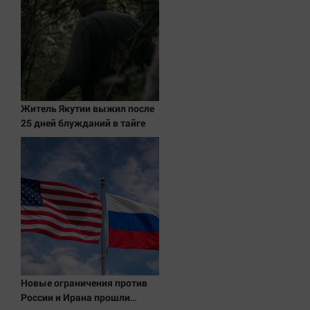
Актуальная тема
Афиша
Блогеркуль
Быстрый медиазавод
Житель Якутии выжил после
Вирус чтения
25 дней блужданий в тайге
Вкусное
Гороскоп
Дети
ЖКХ
Интервью
Качество жизни
Конкурс
Новые ограничения против
Народная журналистика
России и Ирана прошли