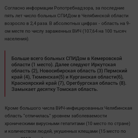
Наша победа
Согласно информации Ропотребнадзора, за последние
Общество
пять лет число больных СПИДом в Челябинской области
возросло в 2,4 раза. В абсолютных цифрах - область на 9-
Политика
ом месте по числу зараженных ВИЧ (107,64 на 100 тысяч
Экономика
населения).
Происшествия
Здоровье
Больше всего больных СПИДом в Кемеровской
Культура
области (1 место). Далее следуют Иркутская
область (2), Новосибирская область (3) Пермский
Курилка
край (4), Тюменская(5) и Курганская области(6),
Мнения
Красноярский край (7), Орегбургская область (8).
Замыкает десятку Томская область.
Спорт
Технологии
Кроме большого числа ВИЧ-инфицированных Челябинская
Отраслевые темы
область "отличилась" уровнем заболеваемости
хроническими вирусными гепатитами (10 место по стране)
Hедвижимость
и количеством людей, укушенных клещами (15 место по
Образование