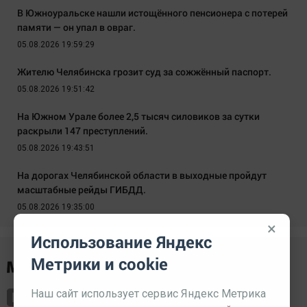
В Южноуральске нашли истощённого пенсионера с потерей
памяти — он упал в овраг.
05.08.2026 19:59:29
Жителю Челябинска грозит суд за сожжённый паспорт.
05.08.2026 19:51:42
На Южном Урале более 2,5 тысяч силовиков за сутки
раскрыли 147 преступлений.
05.08.2026 19:43:51
На дорогах Челябинской области в выходные пройдут
масштабные рейды ГИБДД.
05.08.2026 19:35:00
×
Использование Яндекс
Метрики и cookie
Наш сайт использует сервис Яндекс Метрика