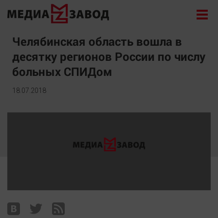
Новости
Челябинская область вошла в
десятку регионов России по числу
Экономика
больных СПИДом
Происшествия
Общество
18.07.2018
Политика
Культура
Здоровье
Спорт
Курилка
Поиск
Архив