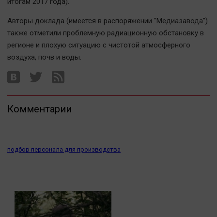
итогам 2017 года).
Автомобили
Авторы доклада (имеется в распоряжении "Медиазавода")
XX век: криминальные уроки
также отметили проблемную радиационную обстановку в
Банки
регионе и плохую ситуацию с чистотой атмосферного
Медиаграмотность
воздуха, почв и воды.
Медицина
Новости компаний
Прогулки по городу Ч
Комментарии
Спецпроект
Статистика
Челябинск космический
подбор персонала для производства
Другие рубрики
Bookworms
English version
Online-консультация