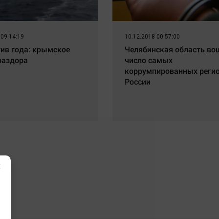
 09:14:19
10.12.2018 00:57:00
ив года: крымское
Челябинская область во
раздора
число самых
коррумпированных реги
России
×