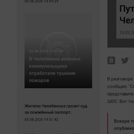
05.08.2026 19:59:29
Экономика
Hедвижимость
Пут
Происшествия
Образование
Че
Здоровье
Автомобили
Культура
XX век: криминальные уроки
16.03.2
Курилка
Банки
Мнения
Медиаграмотность
22.06.2026 15:57:04
Медицина
В Челябинске военные
коммунальщики
отработали тушение
В разговоре
пожаров
сообщил: "С
представите
ШОС. Вот то
Жителю Челябинска грозит суд
за сожжённый паспорт.
05.08.2026 19:51:42
Вскоре т
опублико