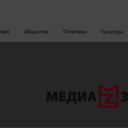
твия
Общество
Политика
Культура
Происшествия
Общество
Пол
илка
Новости компаний
Афиша
Прогулки по городу Ч
Блогеркуль
Спецпроект
Быстрый медиазавод