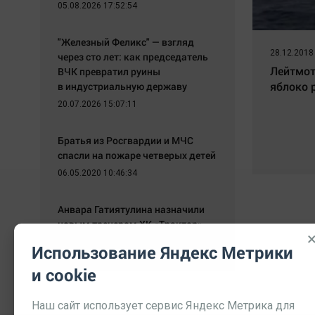
05.08.2026 17:52:54
"Железный Феликс" — взгляд
28.12.2018
через сто лет: как председатель
Лейтмот
ВЧК превратил руины
яблоко 
в индустриальную державу
20.07.2026 15:07:11
Братья из Росгвардии и МЧС
спасли на пожаре четверых детей
06.05.2020 10:46:34
Анвара Гатиятулина назначили
новым тренером ХК «Трактор»
05.05.2020 11:35:44
Использование Яндекс Метрики
и cookie
Наш сайт использует сервис Яндекс Метрика для