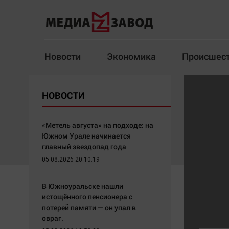
Новости
Экономика
Происшес
Новости
Экономика
НОВОСТИ
Здоровье
Спорт
Кур
«Метель августа» на подходе: на
Южном Урале начинается
главный звездопад года
05.08.2026 20:10:19
Архив
В Южноуральске нашли
Наша победа
Спорт
истощённого пенсионера с
Общество
Технологии
потерей памяти — он упал в
овраг.
Политика
Отраслевые темы