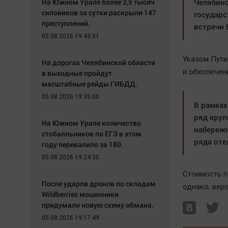
На Южном Урале более 2,5 тысяч
Челябинс
силовиков за сутки раскрыли 147
государс
преступлений.
встречи 
05.08.2026 19:43:51
Указом Пути
На дорогах Челябинской области
и обеспечен
в выходные пройдут
масштабные рейды ГИБДД.
05.08.2026 19:35:00
В рамках
ряд круп
На Южном Урале количество
набережн
стобалльников по ЕГЭ в этом
ряда оте
году перевалило за 180.
05.08.2026 19:24:30
Стоимость п
После ударов дронов по складам
однако, веро
Wildberries мошенники
придумали новую схему обмана.
05.08.2026 19:17:49