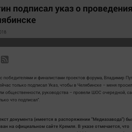
Статистика
Вирус чтения
ин подписал указ о проведени
Челябинск космический
Вкусное
лябинске
Другие рубрики
Гороскоп
Bookworms
Дети
018
English version
ЖКХ
Online-консультация
Интервью
Актуальная тема
Качество жизни
 с победителями и финалистами проектов форума, Владимир Пу
ейчас только подписал Указ, чтобы в Челябинске – меня проси
ли общественности, руководства – провели ШОС очередной, с
лько что подписал".
екст документа (имеется в распоряжении "Медиазавода") бы
ван на официальном сайте Кремля. В указе отмечается, что