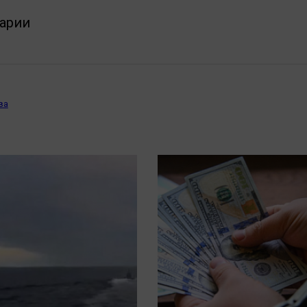
арии
ва