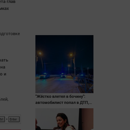
та глав
мках
одготовке
вать
 на
о и
"Жёстко влетел в бочину":
лей,
автомобилист попал в ДТП,
уходя от полицейской погони
в Южно-Сахалинске