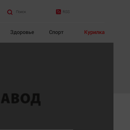
RSS
Поиск
Здоровье
Спорт
Курилка
итика
Культура
Конкурс
Народная журналистика
Наука