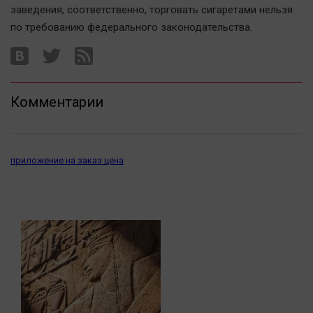
Актуальная тема
заведения, соответственно, торговать сигаретами нельзя
по требованию федерального законодательства.
Афиша
Блогеркуль
Быстрый медиазавод
Комментарии
Вирус чтения
Вкусное
Гороскоп
приложение на заказ цена
Дети
ЖКХ
Интервью
Качество жизни
Конкурс
Народная журналистика