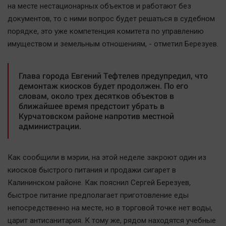
на месте нестационарных объектов и работают без
Автомобили
документов, то с ними вопрос будет решаться в судебном
XX век: криминальные уроки
порядке, это уже компетенция комитета по управлению
Банки
имуществом и земельным отношениям, - отметил Березуев.
Медиаграмотность
Медицина
Глава города Евгений Тефтелев предупредил, что
демонтаж киосков будет продолжен. По его
словам, около трех десятков объектов в
Новости компаний
ближайшее время предстоит убрать в
Прогулки по городу Ч
Курчатовском районе напротив местной
администрации.
Спецпроект
Статистика
Челябинск космический
Как сообщили в мэрии, на этой неделе закроют один из
киосков быстрого питания и продажи сигарет в
Другие рубрики
Калининском районе. Как пояснил Сергей Березуев,
Bookworms
быстрое питание предполагает приготовление еды
English version
непосредственно на месте, но в торговой точке нет воды,
Online-консультация
царит антисанитария. К тому же, рядом находятся учебные