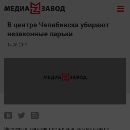
Новости
В центре Челябинска убирают
незаконные ларьки
Экономика
Происшествия
14.08.2017
Общество
Политика
Культура
Здоровье
Спорт
Курилка
Поиск
Архив
Временные торговые точки, владельцы которых не