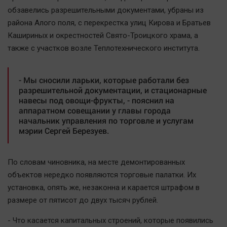
Наша победа
обзавелись разрешительными документами, убраны из
района Алого поля, с перекрестка улиц Кирова и Братьев
Общество
Кашириных и окрестностей Свято-Троицкого храма, а
Политика
также с участков возле Теплотехнического института.
Экономика
Происшествия
- Мы сносили ларьки, которые работали без
Здоровье
разрешительной документации, и стационарные
навесы под овощи-фрукты, - пояснил на
Культура
аппаратном совещании у главы города
Курилка
начальник управления по торговле и услугам
мэрии Сергей Березуев.
Мнения
Спорт
По словам чиновника, на месте демонтированных
Технологии
объектов нередко появляются торговые палатки. Их
установка, опять же, незаконна и карается штрафом в
Отраслевые темы
размере от пятисот до двух тысяч рублей.
Hедвижимость
Образование
- Что касается капитальных строений, которые появились