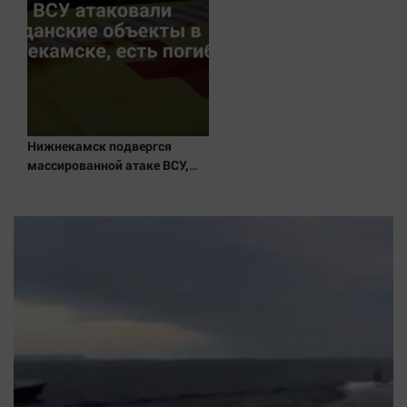
Наука
Обсуждаем
Отдых
Персона
Последняя инстанция
Светская жизнь
Нижнекамск подвергся
массированной атаке ВСУ,
Тенденции
есть погибшие
Точка на карте