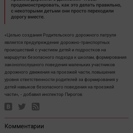
продемонстрировать, как это делать правильно,
Автомобили
с некоторыми детьми они просто переходили
XX век: криминальные уроки
дорогу вместе.
Банки
Медиаграмотность
«Целью создания Родительского дорожного патруля
Медицина
является предупреждение дорожно-транспортных
происшествий с участием детей и подростков на
Новости компаний
маршрутах безопасного подхода к школам, формирования
законопослушного поведения маленьких участников
Прогулки по городу Ч
дорожного движения на проезжей части, повышения
Спецпроект
уровня ответственности родителей за формирования у
Статистика
детей навыков безопасного поведения на проезжей
Челябинск космический
части», - добавил инспектор Пирогов.
Другие рубрики
Bookworms
English version
Комментарии
Online-консультация