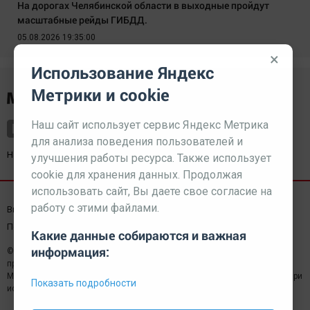
На дорогах Челябинской области в выходные пройдут
масштабные рейды ГИБДД.
05.08.2026 19:35:00
×
Использование Яндекс
Метрики и cookie
Наш сайт использует сервис Яндекс Метрика
для анализа поведения пользователей и
Наш партнер
kurorty-sochi.ru
улучшения работы ресурса. Также использует
cookie для хранения данных. Продолжая
использовать сайт, Вы даете свое согласие на
работу с этими файлами.
Выходные данные СМИ
Реклама
Вакансии
Пользовательское соглашение
Какие данные собираются и важная
информация:
© 2026 МЕДИАЗАВОД — Сайт может содержать контент,
предназначенный для лиц 18+
Мнение редакции может не совпадать с мнением отдельных авторов.При
Показать подробности
использовании материалов сайта ссылка обязательна.