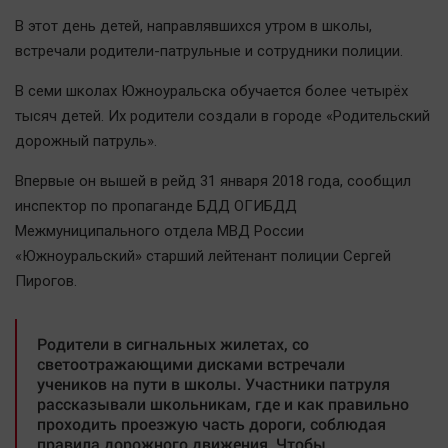
Наша победа
В этот день детей, направлявшихся утром в школы,
Общество
встречали родители-патрульные и сотрудники полиции.
Политика
В семи школах Южноуральска обучается более четырёх
Экономика
тысяч детей. Их родители создали в городе «Родительский
Происшествия
дорожный патруль».
Здоровье
Впервые он вышей в рейд 31 января 2018 года, сообщил
Культура
инспектор по пропаганде БДД ОГИБДД
Курилка
Межмуниципального отдела МВД России
«Южноуральский» старший лейтенант полиции Сергей
Мнения
Пирогов.
Спорт
Родители в сигнальных жилетах, со
Технологии
светоотражающими дисками встречали
Отраслевые темы
учеников на пути в школы. Участники патруля
рассказывали школьникам, где и как правильно
Hедвижимость
проходить проезжую часть дороги, соблюдая
Образование
правила дорожного движения. Чтобы