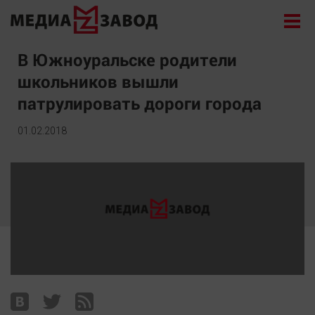
Новости
В Южноуральске родители
школьников вышли
Экономика
патрулировать дороги города
Происшествия
Общество
01.02.2018
Политика
Культура
Здоровье
Спорт
Курилка
Поиск
Архив