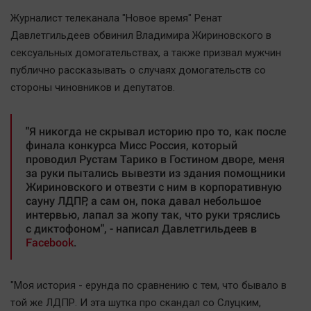
Наша победа
Журналист телеканала "Новое время" Ренат
Общество
Давлетгильдеев обвинил Владимира Жириновского в
сексуальных домогательствах, а также призвал мужчин
Политика
публично рассказывать о случаях домогательств со
Экономика
стороны чиновников и депутатов.
Происшествия
Здоровье
"Я никогда не скрывал историю про то, как после
Культура
финала конкурса Мисс Россия, который
проводил Рустам Тарико в Гостином дворе, меня
Курилка
за руки пытались вывезти из здания помощники
Мнения
Жириновского и отвезти с ним в корпоративную
сауну ЛДПР, а сам он, пока давал небольшое
интервью, лапал за жопу так, что руки тряслись
Спорт
с диктофоном", - написал Давлетгильдеев в
Технологии
Facebook
.
Отраслевые темы
Hедвижимость
"Моя история - ерунда по сравнению с тем, что бывало в
Образование
той же ЛДПР. И эта шутка про скандал со Слуцким,