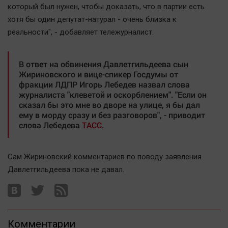
который был нужен, чтобы доказать, что в партии есть
Автомобили
хотя бы один депутат-натурал - очень близка к
XX век: криминальные уроки
реальности", - добавляет тележурналист.
Банки
Медиаграмотность
В ответ на обвинения Давлетгильдеева сын
Медицина
Жириновского и вице-спикер Госдумы от
фракции ЛДПР Игорь Лебедев назвал слова
журналиста "клеветой и оскорблением". "Если он
Новости компаний
сказал бы это мне во дворе на улице, я бы дал
Прогулки по городу Ч
ему в морду сразу и без разговоров", - приводит
слова Лебедева
ТАСС
.
Спецпроект
Статистика
Сам Жириновский комментариев по поводу заявления
Челябинск космический
Давлетгильдеева пока не давал.
Другие рубрики
Bookworms
English version
Online-консультация
Комментарии