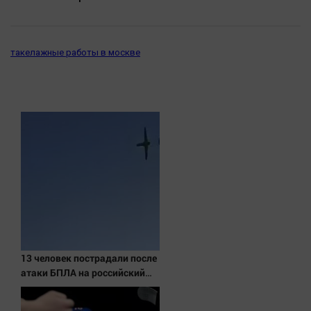
Актуальная тема
Афиша
такелажные работы в москве
Блогеркуль
Быстрый медиазавод
Вирус чтения
Вкусное
Гороскоп
Дети
ЖКХ
Интервью
Качество жизни
13 человек пострадали после
Конкурс
атаки БПЛА на российский
город
Народная журналистика