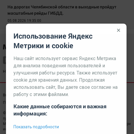
На дорогах Челябинской области в выходные пройдут
масштабные рейды ГИБДД.
05.08.2026 19:35:00
×
Использование Яндекс
Метрики и cookie
Наш сайт использует сервис Яндекс Метрика
для анализа поведения пользователей и
Наш партнер
kurorty-sochi.ru
улучшения работы ресурса. Также использует
cookie для хранения данных. Продолжая
использовать сайт, Вы даете свое согласие на
работу с этими файлами.
Выходные данные СМИ
Реклама
Вакансии
Пользовательское соглашение
Какие данные собираются и важная
информация:
© 2026 МЕДИАЗАВОД — Сайт может содержать контент,
предназначенный для лиц 18+
Мнение редакции может не совпадать с мнением отдельных авторов.При
Показать подробности
использовании материалов сайта ссылка обязательна.