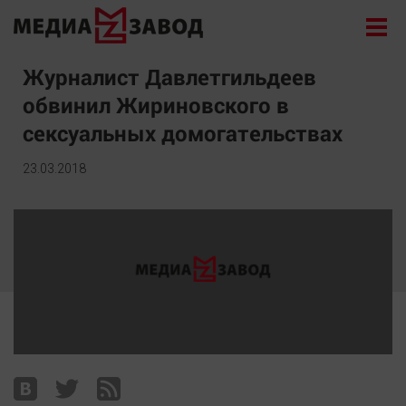
Новости
Журналист Давлетгильдеев
обвинил Жириновского в
Экономика
сексуальных домогательствах
Происшествия
Общество
23.03.2018
Политика
Культура
Здоровье
Спорт
Курилка
Поиск
Архив