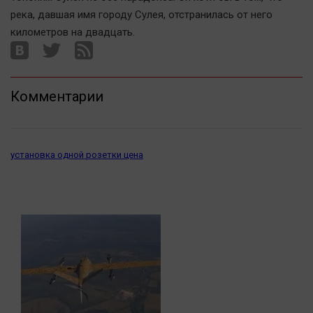
Наука
река, давшая имя городу Сулея, отстранилась от него
Обсуждаем
километров на двадцать.
Отдых
Персона
Последняя инстанция
Комментарии
Светская жизнь
Тенденции
Точка на карте
установка одной розетки цена