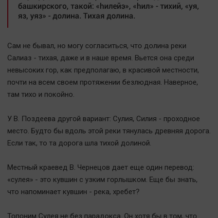
башкирского, такой: «hилейэ», «hил» - тихий, «уя,
Актуальная тема
яз, уяз» - долина. Тихая долина.
Афиша
Сам не бывал, но могу согласиться, что долина реки
Блогеркуль
Салиаз - тихая, даже и в наше время. Вьется она среди
Быстрый медиазавод
невысоких гор, как предполагаю, в красивой местности,
Вирус чтения
почти на всем своем протяжении безлюдная. Наверное,
Вкусное
там тихо и покойно.
Гороскоп
У В. Поздеева другой вариант: Сулия, Силия - проходное
Дети
место. Будто бы вдоль этой реки тянулась древняя дорога.
ЖКХ
Если так, то та дорога шла тихой долиной.
Интервью
Качество жизни
Местный краевед В. Чернецов дает еще один перевод:
«сулея» - это кувшин с узким горлышком. Еще бы знать,
Конкурс
что напоминает кувшин - река, хребет?
Народная журналистика
Топоним Сулея не без парадокса. Он хотя бы в том, что