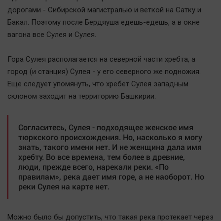
Наша победа
дорогами - Сибирской магистралью и веткой на Сатку и
Бакал. Поэтому после Бердяуша едешь-едешь, а в окне
Общество
вагона все Сулея и Сулея.
Политика
Экономика
Гора Сулея располагается на северной части хребта, а
Происшествия
город (и станция) Сулея - у его северного же подножия.
Здоровье
Еще следует упомянуть, что хребет Сулея западным
склоном заходит на территорию Башкирии.
Культура
Курилка
Согласитесь, Сулея - подходящее женское имя
Мнения
тюркского происхождения. Но, насколько я могу
знать, такого имени нет. И не женщина дала имя
Спорт
хребту. Во все времена, тем более в древние,
люди, прежде всего, нарекали реки. «По
Технологии
правилам», река дает имя горе, а не наоборот. Но
Отраслевые темы
реки Сулея на карте нет.
Hедвижимость
Образование
Можно было бы допустить, что такая река протекает через