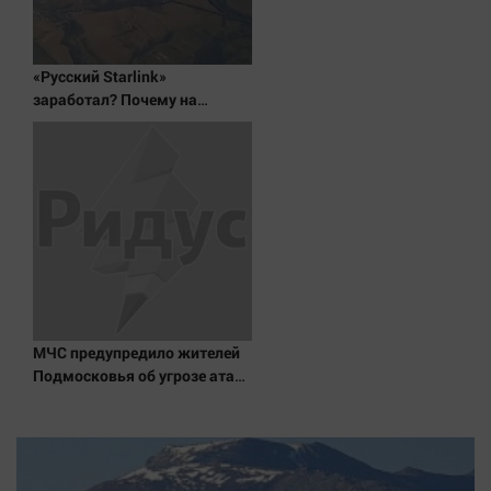
«Русский Starlink»
заработал? Почему на
Украине кратно увеличилась
точность попаданий по
объектам ВСУ
МЧС предупредило жителей
Подмосковья об угрозе атаки
дронов