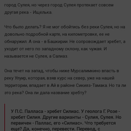
Автомобили
город Сулея, но через город Сулея протекает совсем
другая река - Ищелька.
XX век: криминальные уроки
Банки
Что было делать? Я не мог обойтись без реки Сулея, но на
Медиаграмотность
довольно подробной карте, на километровке, ее не
Медицина
обнаружил. А она - в Башкирии. Не сопровождает хребет, а
уходит от него по западному склону, как чужая. И
Новости компаний
называется не Сулея, а Салиаз.
Прогулки по городу Ч
Она течет на запад, чтобы ниже Мурсалимкино впасть в
Спецпроект
реку Улуир, которая, взяв курс на север, уже на нашей
Статистика
территории, впадает в Ай в районе Сикияз-Тамака. Но та ли
Челябинск космический
это река? Она ли дала название хребту?
Другие рубрики
Bookworms
У П.С. Палласа - хребет Силиас. У геолога Г. Розе -
хребет Силия. Другие варианты - Сулия, Сулея. Но
English version
первичен - Паллас, его «Силиас». Что требуется
Online-консультация
еще? Да, конечно, перевести. Перевод, с