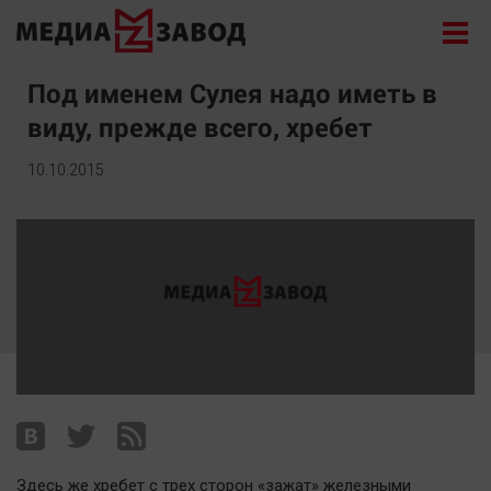
Новости
Под именем Сулея надо иметь в
виду, прежде всего, хребет
Экономика
Происшествия
10.10.2015
Общество
Политика
Культура
Здоровье
Спорт
Курилка
Поиск
Архив
Здесь же хребет с трех сторон «зажат» железными