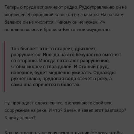
Актуальная тема
Теперь о пруде вспоминают редко. Рудоуправлению он не
интересен. В городской казне он не значится. Ни на чьем
Афиша
балансе он не числится. Никому он не нужен. Им
Блогеркуль
попользовались и бросили. Бесхозное имущество.
Быстрый медиазавод
Вирус чтения
Так бывает: что-то стареет, дряхлеет,
разрушается. Иногда на это безучастно смотрят
Вкусное
со стороны. Иногда потакают разрушению,
Гороскоп
чтобы скорее с глаз долой. И Старый пруд,
наверное, будет медленно умирать. Однажды
Дети
рухнет шлюз, прудовая вода стечет в реку, а
ЖКХ
сама она спрячется в болотах.
Интервью
Качество жизни
Ну, пропадает одряхлевшее, отслужившее свой век
сооружение на реке. И что? Зачем я завел этот разговор?
Конкурс
К чему клоню?
Народная журналистика
Как ни странно, я не хочу реконструкции. Не хочу, чтобы