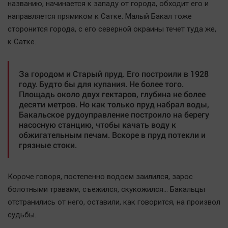
названию, начинается к западу от города, обходит его и
Автомобили
направляется прямиком к Сатке. Малый Бакал тоже
XX век: криминальные уроки
сторонится города, с его северной окраины течет туда же,
Банки
к Сатке.
Медиаграмотность
Медицина
За городом и Старый пруд. Его построили в 1928
году. Будто бы для купания. Не более того.
Площадь около двух гектаров, глубина не более
Новости компаний
десяти метров. Но как только пруд набрал воды,
Прогулки по городу Ч
Бакальское рудоуправление построило на берегу
насосную станцию, чтобы качать воду к
Спецпроект
обжигательным печам. Вскоре в пруд потекли и
Статистика
грязные стоки.
Челябинск космический
Другие рубрики
Короче говоря, постепенно водоем заилился, зарос
Bookworms
болотными травами, съежился, скукожился… Бакальцы
отстранились от него, оставили, как говорится, на произвол
English version
судьбы.
Online-консультация