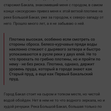
Наша победа
старожил Бакала, знакомивший меня с городом, в самом
конце «экскурсии» привез меня к этой ветхой плотине на
Общество
реке Большой Бакал, уже за городом, к северо-западу от
Политика
него. Прошло много лет, а я не забываю о ней.
Экономика
Происшествия
Плотина высокая, особенно если смотреть со
Здоровье
стороны сброса. Белесо-курчавые пряди воды
наклонно стекают с дырявого затвора и быстро
Культура
успокаиваются в русле реки у двух елей. Не то
Курилка
что проехать по гребню плотины, но и пройти по
нему - не без риска. Плотина, однако, держит
Мнения
уровень пруда, который в городе знают как
Старый пруд, а еще как Первый Бакальский
Спорт
пруд.
Технологии
Отраслевые темы
Город Бакал стоит на сыром и топком месте, но чистой
Hедвижимость
водой обойден. Нет в нем не то что водного зеркала, но и
худой речушки. Река Большой Бакал, большая только по
Образование