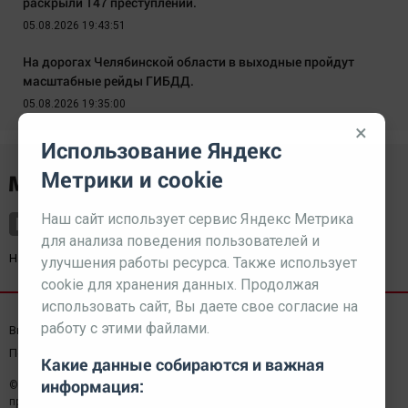
раскрыли 147 преступлений.
05.08.2026 19:43:51
На дорогах Челябинской области в выходные пройдут
масштабные рейды ГИБДД.
05.08.2026 19:35:00
×
Использование Яндекс
Метрики и cookie
Наш сайт использует сервис Яндекс Метрика
для анализа поведения пользователей и
Наш партнер
kurorty-sochi.ru
улучшения работы ресурса. Также использует
cookie для хранения данных. Продолжая
использовать сайт, Вы даете свое согласие на
работу с этими файлами.
Выходные данные СМИ
Реклама
Вакансии
Пользовательское соглашение
Какие данные собираются и важная
информация:
© 2026 МЕДИАЗАВОД — Сайт может содержать контент,
предназначенный для лиц 18+