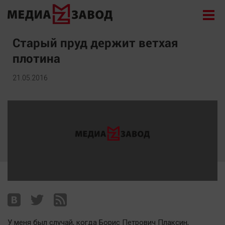
Новости
Старый пруд держит ветхая
плотина
Экономика
Происшествия
21.05.2016
Общество
Политика
Культура
Здоровье
Спорт
Курилка
Поиск
Архив
У меня был случай, когда Борис Петрович Плаксин,