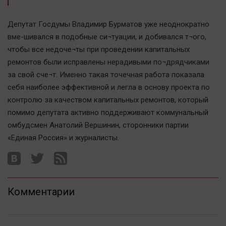
Автомобили
XX век: криминальные уроки
Депутат Госдумы Владимир Бурматов уже неоднократно
вме-шивался в подобные си¬туации, и добивался т¬ого,
Банки
чтобы все недоче¬ты при проведении капитальных
Медиаграмотность
ремонтов были исправлены нерадивыми по¬дрядчиками
Медицина
за свой сче¬т. Именно такая точечная работа показала
себя наиболее эффективной и легла в основу проекта по
Новости компаний
контролю за качеством капитальных ремонтов, который
Прогулки по городу Ч
помимо депутата активно поддерживают коммунальный
омбудсмен Анатолий Вершинин, сторонники партии
Спецпроект
«Единая Россия» и журналисты.
Статистика
Челябинск космический
Другие рубрики
Bookworms
Комментарии
English version
Online-консультация