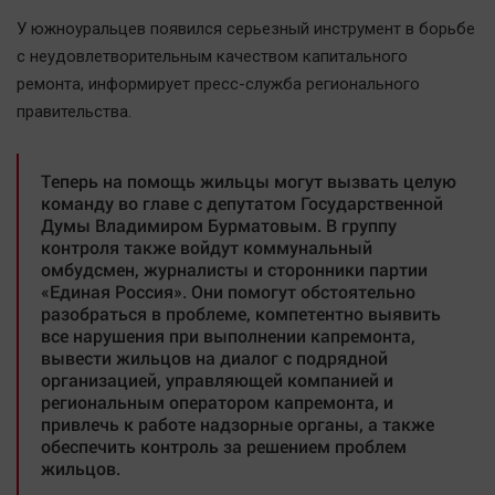
Наша победа
У южноуральцев появился серьезный инструмент в борьбе
Общество
с неудовлетворительным качеством капитального
ремонта, информирует пресс-служба регионального
Политика
правительства.
Экономика
Происшествия
Теперь на помощь жильцы могут вызвать целую
Здоровье
команду во главе с депутатом Государственной
Культура
Думы Владимиром Бурматовым. В группу
контроля также войдут коммунальный
Курилка
омбудсмен, журналисты и сторонники партии
Мнения
«Единая Россия». Они помогут обстоятельно
разобраться в проблеме, компетентно выявить
все нарушения при выполнении капремонта,
Спорт
вывести жильцов на диалог с подрядной
организацией, управляющей компанией и
Технологии
региональным оператором капремонта, и
Отраслевые темы
привлечь к работе надзорные органы, а также
обеспечить контроль за решением проблем
Hедвижимость
жильцов.
Образование