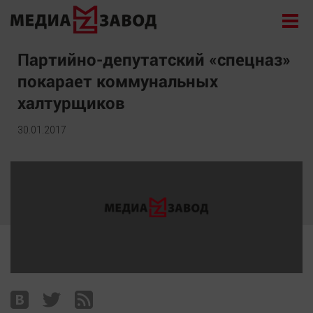
Новости
Партийно-депутатский «спецназ»
покарает коммунальных
Экономика
халтурщиков
Происшествия
Общество
30.01.2017
Политика
Культура
Здоровье
Спорт
Курилка
Поиск
Архив