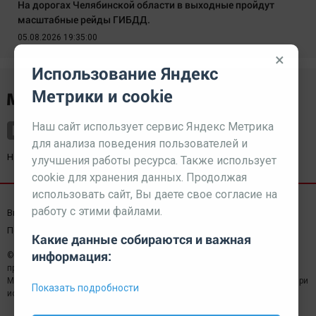
На дорогах Челябинской области в выходные пройдут
масштабные рейды ГИБДД.
05.08.2026 19:35:00
×
Использование Яндекс
Метрики и cookie
Наш сайт использует сервис Яндекс Метрика
для анализа поведения пользователей и
Наш партнер
kurorty-sochi.ru
улучшения работы ресурса. Также использует
cookie для хранения данных. Продолжая
использовать сайт, Вы даете свое согласие на
работу с этими файлами.
Выходные данные СМИ
Реклама
Вакансии
Пользовательское соглашение
Какие данные собираются и важная
информация:
© 2026 МЕДИАЗАВОД — Сайт может содержать контент,
предназначенный для лиц 18+
Мнение редакции может не совпадать с мнением отдельных авторов.При
Показать подробности
использовании материалов сайта ссылка обязательна.