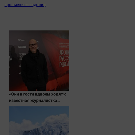
Актуальная тема
прошивки на андроид
Афиша
Блогеркуль
Быстрый медиазавод
Вирус чтения
Вкусное
Гороскоп
Дети
ЖКХ
Интервью
«Они в гости вдвоем ходят»:
известная журналистка
Качество жизни
подтвердила роман
Бондарчука и Исаковой
Конкурс
Народная журналистика