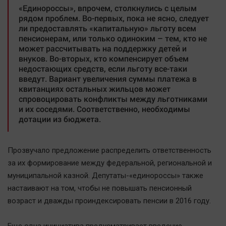
«Единороссы», впрочем, столкнулись с целым
Автомобили
рядом проблем. Во-первых, пока не ясно, следует
XX век: криминальные уроки
ли предоставлять «капитальную» льготу всем
пенсионерам, или только одиноким – тем, кто не
Банки
может рассчитывать на поддержку детей и
Медиаграмотность
внуков. Во-вторых, кто компенсирует объем
недостающих средств, если льготу все-таки
Медицина
введут. Вариант увеличения суммы платежа в
квитанциях остальных жильцов может
Новости компаний
спровоцировать конфликты между льготниками
и их соседями. Соответственно, необходимы
Прогулки по городу Ч
дотации из бюджета.
Спецпроект
Статистика
Прозвучало предложение распределить ответственность
Челябинск космический
за их формирование между федеральной, региональной и
Другие рубрики
муниципальной казной. Депутаты-«единороссы» также
Bookworms
настаивают на том, чтобы не повышать пенсионный
возраст и дважды проиндексировать пенсии в 2016 году.
English version
Online-консультация