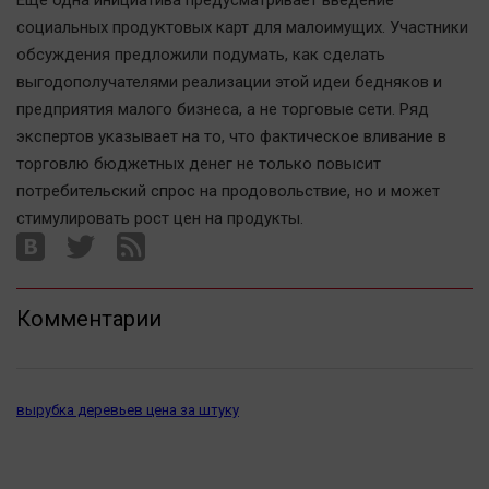
Еще одна инициатива предусматривает введение
Актуальная тема
социальных продуктовых карт для малоимущих. Участники
обсуждения предложили подумать, как сделать
Афиша
выгодополучателями реализации этой идеи бедняков и
Блогеркуль
предприятия малого бизнеса, а не торговые сети. Ряд
экспертов указывает на то, что фактическое вливание в
Быстрый медиазавод
торговлю бюджетных денег не только повысит
Вирус чтения
потребительский спрос на продовольствие, но и может
Вкусное
стимулировать рост цен на продукты.
Гороскоп
Дети
ЖКХ
Комментарии
Интервью
Качество жизни
вырубка деревьев цена за штуку
Конкурс
Народная журналистика