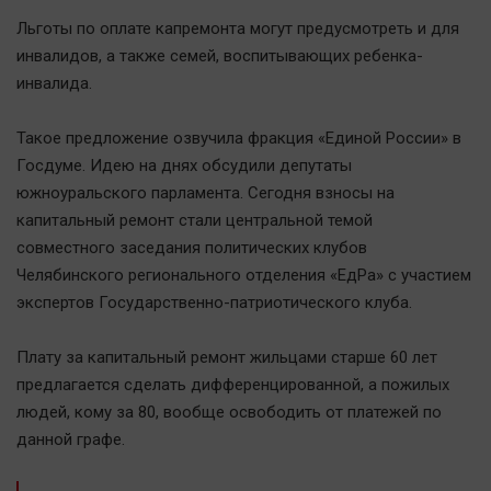
Наша победа
Льготы по оплате капремонта могут предусмотреть и для
Общество
инвалидов, а также семей, воспитывающих ребенка-
инвалида.
Политика
Экономика
Такое предложение озвучила фракция «Единой России» в
Происшествия
Госдуме. Идею на днях обсудили депутаты
Здоровье
южноуральского парламента. Сегодня взносы на
Культура
капитальный ремонт стали центральной темой
совместного заседания политических клубов
Курилка
Челябинского регионального отделения «ЕдРа» с участием
Мнения
экспертов Государственно-патриотического клуба.
Спорт
Плату за капитальный ремонт жильцами старше 60 лет
Технологии
предлагается сделать дифференцированной, а пожилых
Отраслевые темы
людей, кому за 80, вообще освободить от платежей по
данной графе.
Hедвижимость
Образование