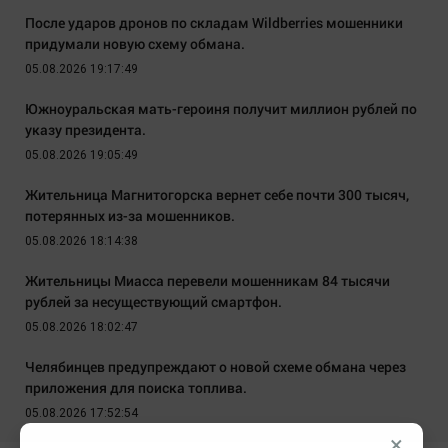
После ударов дронов по складам Wildberries мошенники
придумали новую схему обмана.
05.08.2026 19:17:49
Южноуральская мать-героиня получит миллион рублей по
указу президента.
05.08.2026 19:05:49
Жительница Магнитогорска вернет себе почти 300 тысяч,
потерянных из-за мошенников.
05.08.2026 18:14:38
Жительницы Миасса перевели мошенникам 84 тысячи
рублей за несуществующий смартфон.
05.08.2026 18:02:47
Челябинцев предупреждают о новой схеме обмана через
приложения для поиска топлива.
05.08.2026 17:52:54
×