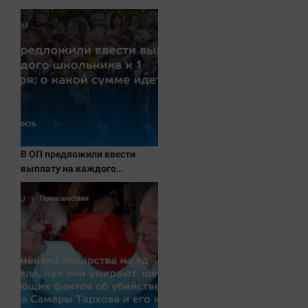
Наука
Обсуждаем
Отдых
Персона
Последняя инстанция
Светская жизнь
Тенденции
Точка на карте
В ОП предложили ввести
выплату на каждого
школьника к 1 сентября: о
какой сумме идет речь