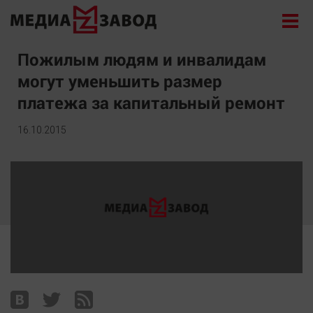
Новости
Пожилым людям и инвалидам
могут уменьшить размер
Экономика
платежа за капитальный ремонт
Происшествия
Общество
16.10.2015
Политика
Культура
Здоровье
Спорт
Курилка
Поиск
Архив