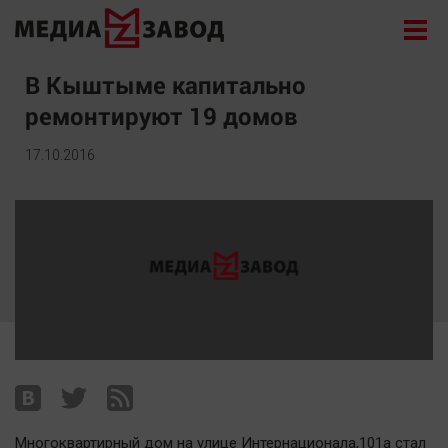
Новости
В Кыштыме капитально
ремонтируют 19 домов
Экономика
Происшествия
17.10.2016
Общество
Политика
Культура
Здоровье
Спорт
Курилка
Поиск
Архив
Многоквартирный дом на улице Интернационала,101а стал