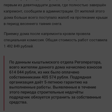
Наша победа
первым из девятнадцати домов, где полностью завершён
капремонт, сообщили в администрации. От жителей этого
Общество
дома больше всего поступало жалоб на протекание крыши
Политика
в период весеннего таяния снега.
Экономика
Приемку дома после капремонта кровли провела
Происшествия
специальная комиссия. Общая стоимость работ составила
Здоровье
1 492 849 рублей.
Культура
Курилка
По данным кыштымского отдела Регоператора,
Мнения
всего жителям данного дома начислено взносов
614 044 рубля, из них было оплачено
собственниками 405 574 рубля. Подрядная
Спорт
организация даёт 5-летнюю гарантию на
Технологии
выполненные работы. Выявленные в течение
этого периода строительные недочёты
Отраслевые темы
подрядчик обязуется устранить за собственные
Hедвижимость
средства.
Образование