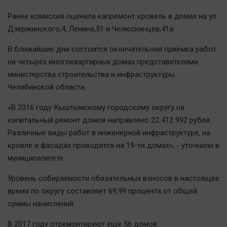
Автомобили
Ранее комиссия оценила капремонт кровель в домах на ул.
XX век: криминальные уроки
Дзержинского,4, Ленина,51 и Челюскинцев,41а.
Банки
В ближайшие дни состоится окончательная приёмка работ
Медиаграмотность
на четырёх многоквартирных домах представителями
Медицина
министерства строительства и инфраструктуры
Челябинской области.
Новости компаний
«В 2016 году Кыштымскому городскому округу на
Прогулки по городу Ч
капитальный ремонт домов направлено 22 412 992 рубля.
Спецпроект
Различные виды работ в инженерной инфраструктуре, на
Статистика
кровле и фасадах проводятся на 19-ти домах», - уточнили в
Челябинск космический
муниципалитете.
Другие рубрики
Уровень собираемости обязательных взносов в настоящее
Bookworms
время по округу составляет 69,99 процента от общей
English version
суммы начислений.
Online-консультация
В 2017 году отремонтируют еще 56 домов.