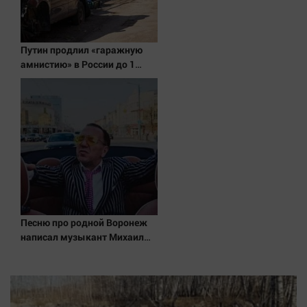
Наука
Обсуждаем
Отдых
Путин продлил «гаражную
амнистию» в России до 1
Персона
сентября 2031 года
Последняя инстанция
Светская жизнь
Тенденции
Точка на карте
Песню про родной Воронеж
написал музыкант Михаил
Гребенщиков - ВестиПК в
Воронеже