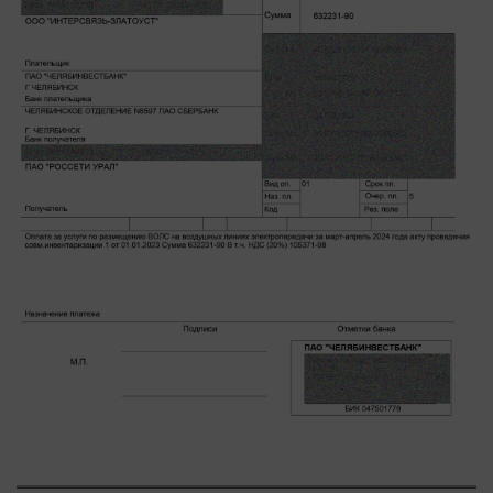
Актуальная тема
Афиша
Блогеркуль
Быстрый медиазавод
Вирус чтения
Вкусное
Гороскоп
Дети
ЖКХ
Интервью
Качество жизни
Конкурс
Народная журналистика