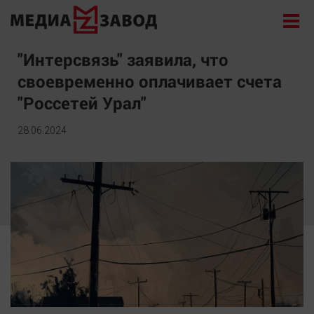
Новости
"Интерсвязь" заявила, что
своевременно оплачивает счета
Экономика
"Россетей Урал"
Происшествия
Общество
28.06.2024
Политика
Культура
Здоровье
Спорт
Курилка
Поиск
Архив