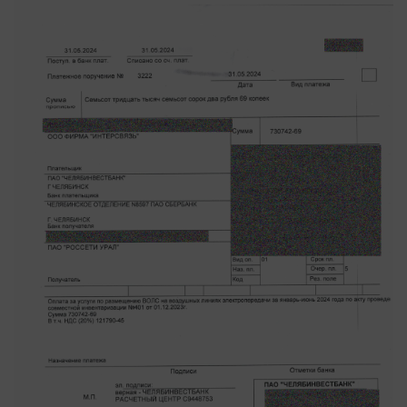
Наука
Обсуждаем
Отдых
Персона
Последняя инстанция
Светская жизнь
Тенденции
Точка на карте