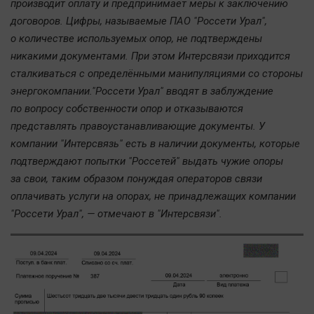
производит оплату и предпринимает меры к заключению
Автомобили
договоров. Цифры, называемые ПАО "Россети Урал",
XX век: криминальные уроки
о количестве используемых опор, не подтверждены
Банки
никакими документами. При этом Интерсвязи приходится
Медиаграмотность
сталкиваться с определёнными манипуляциями со стороны
энергокомпании."Россети Урал" вводят в заблуждение
Медицина
по вопросу собственности опор и отказываются
представлять правоустанавливающие документы. У
Новости компаний
компании "Интерсвязь" есть в наличии документы, которые
Прогулки по городу Ч
подтверждают попытки "Россетей" выдать чужие опоры
Спецпроект
за свои, таким образом понуждая операторов связи
Статистика
оплачивать услуги на опорах, не принадлежащих компании
"Россети Урал", — отмечают в "Интерсвязи".
Челябинск космический
Другие рубрики
Bookworms
English version
Online-консультация