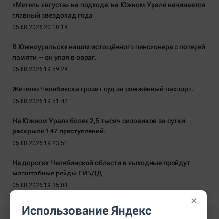
«Метель августа» на подходе: на Южном Урале начинается
главный звездопад года
05.08.2026 20:10:19
В Южноуральске нашли истощённого пенсионера с потерей
памяти — он упал в овраг.
05.08.2026 19:59:29
Жителю Челябинска грозит суд за сожжённый паспорт.
05.08.2026 19:51:42
На Южном Урале более 2,5 тысяч силовиков за сутки
раскрыли 147 преступлений.
05.08.2026 19:43:51
На дорогах Челябинской области в выходные пройдут
масштабные рейды ГИБДД.
05.08.2026 19:35:00
×
Использование Яндекс