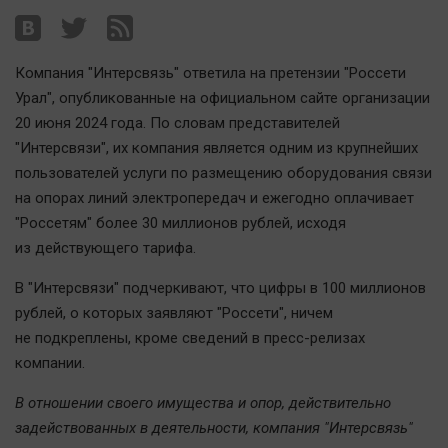
Наша победа
Общество
Компания "Интерсвязь" ответила на претензии "Россети
Политика
Урал", опубликованные на официальном сайте организации
Экономика
20 июня 2024 года. По словам представителей
Происшествия
"Интерсвязи", их компания является одним из крупнейших
Здоровье
пользователей услуги по размещению оборудования связи
Культура
на опорах линий электропередач и ежегодно оплачивает
"Россетям" более 30 миллионов рублей, исходя
Курилка
из действующего тарифа.
Мнения
В "Интерсвязи" подчеркивают, что цифры в 100 миллионов
Спорт
рублей, о которых заявляют "Россети", ничем
не подкреплены, кроме сведений в пресс-релизах
Технологии
компании.
Отраслевые темы
Hедвижимость
В отношении своего имущества и опор, действительно
задействованных в деятельности, компания "Интерсвязь"
Образование