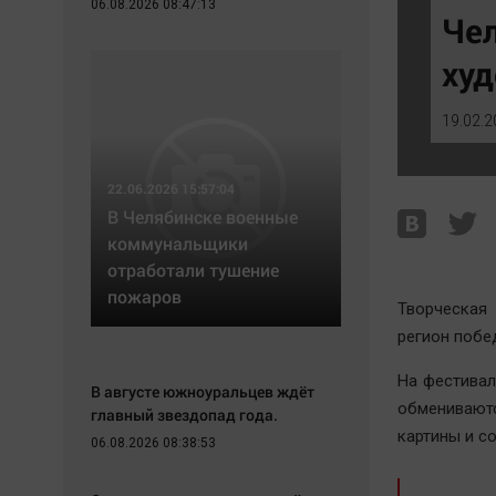
06.08.2026 08:47:13
Экономика
Hедвижимость
Чел
Происшествия
Образование
худ
Здоровье
Автомобили
Культура
XX век: криминальные уроки
19.02.2
Курилка
Банки
Мнения
Медиаграмотность
22.06.2026 15:57:04
Медицина
В Челябинске военные
коммунальщики
отработали тушение
пожаров
Творческая
регион побе
На фестивал
В августе южноуральцев ждёт
обменивают
главный звездопад года.
картины и с
06.08.2026 08:38:53