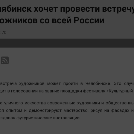
Статистика
Вирус чтения
ябинск хочет провести встреч
Челябинск космический
Вкусное
ожников со всей России
Другие рубрики
Гороскоп
Bookworms
Дети
020
English version
ЖКХ
Online-консультация
Интервью
Актуальная тема
Качество жизни
 встреча художников может пройти в Челябинске. Это случи
дит в голосовании на звание площадки фестиваля «Культурный 
е уличного искусства современные художники и общественны
ся опытом и демонстрируют мастерство, рисуя на фасадах и
оздавая футуристические инсталляции.