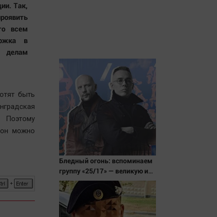
ии. Так,
роявить
то всем
ержка в
о делам
отят быть
инградская
 Поэтому
ион можно
Бледный огонь: вспоминаем
группу «25/17» — великую и
(часто) ужасную