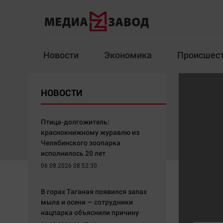
Новости
Экономика
Происшес
Новости
Экономика
НОВОСТИ
Здоровье
Спорт
Кур
Птица-долгожитель:
краснокнижному журавлю из
Челябинского зоопарка
исполнилось 20 лет
Архив
06.08.2026 08:52:30
Наша победа
Спорт
В горах Таганая появился запах
Общество
Технологии
мыла и осени — сотрудники
нацпарка объяснили причину
Политика
Отраслевые темы