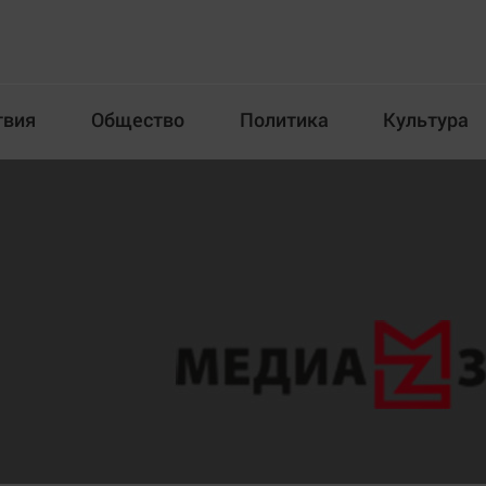
твия
Общество
Политика
Культура
Происшествия
Общество
Пол
илка
Новости компаний
Афиша
Прогулки по городу Ч
Блогеркуль
Спецпроект
Быстрый медиазавод