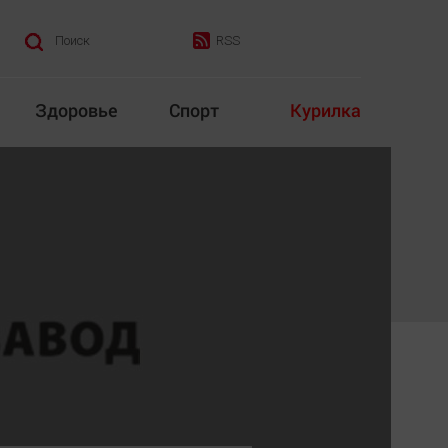
RSS
Поиск
Здоровье
Спорт
Курилка
итика
Культура
Конкурс
Народная журналистика
Наука