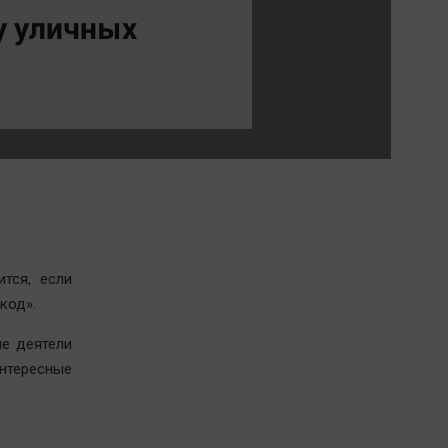
Обсуждаем
у уличных
Отдых
Персона
Последняя инстанция
Светская жизнь
Тенденции
Точка на карте
тся, если
код».
е деятели
нтересные