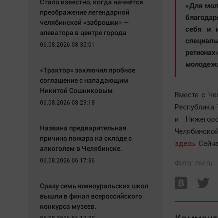
Стало известно, когда начнётся
«Для мол
преображение легендарной
благодар
челябинской «заброшки» —
себя и 
элеватора в центре города
специал
06.08.2026 08:35:01
региона
молодежи
«Трактор» заключил пробное
соглашение с нападающим
Никитой Сошниковым
Вместе с Ч
06.08.2026 08:29:18
Республика 
и Нижегор
Названа предварительная
Челябинско
причина пожара на складе с
здесь
. Сейч
алкоголем в Челябинске.
06.08.2026 06:17:36
Фото: rsv.ru
Сразу семь южноуральских школ
вышли в финал всероссийского
конкурса музеев.