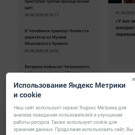
приступил третий проходческий
щит.
01.04.2020
06.08.2026 05:35:17
«У вас м
юморис
В Челябинск привезут более ста
пережи
раритетов из Музеев
Московского Кремля.
06.08.2026 05:24:32
Ветерану войны из Чесменского
района исполнился 101 год.
06.08.2026 05:09:26
Использование Яндекс Метрики
и cookie
Наш сайт использует сервис Яндекс Метрика для
анализа поведения пользователей и улучшения
работы ресурса. Также использует cookie для
хранения данных. Продолжая использовать сайт, Вы