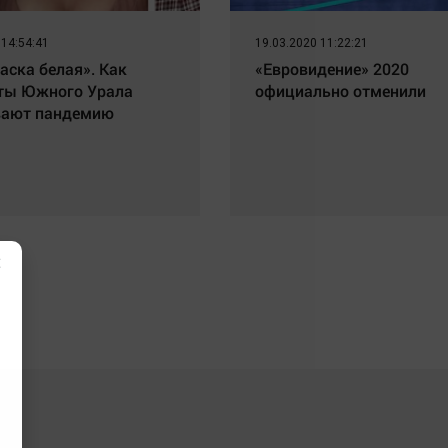
 14:54:41
19.03.2020 11:22:21
аска белая». Как
«Евровидение» 2020
ты Южного Урала
официально отменили
вают пандемию
×