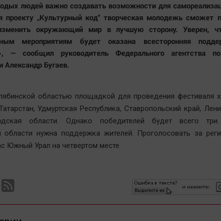
одых людей важно создавать возможности для самореализац
я проекту „Культурный код“ творческая молодежь сможет п
изменить окружающий мир в лучшую сторону. Уверен, ч
ьным мероприятиям будет оказана всесторонняя подд
х», — сообщил руководитель Федерального агентства п
 Александр Бугаев.
елябинской областью площадкой для проведения фестиваля х
Татарстан, Удмуртская Республика, Ставропольский край, Лен
одская области. Однако победителей будет всего три.
й области нужна поддержка жителей. Проголосовать за рег
ас Южный Урал на четвертом месте.