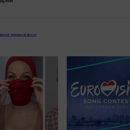
арии
 белой техникой фото