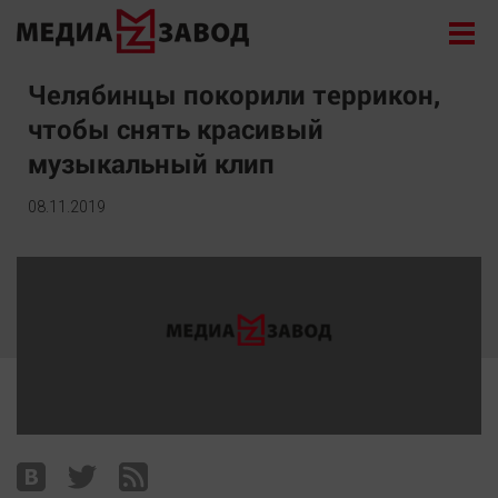
Новости
Челябинцы покорили террикон,
чтобы снять красивый
Экономика
музыкальный клип
Происшествия
Общество
08.11.2019
Политика
Культура
Здоровье
Спорт
Курилка
Поиск
Архив