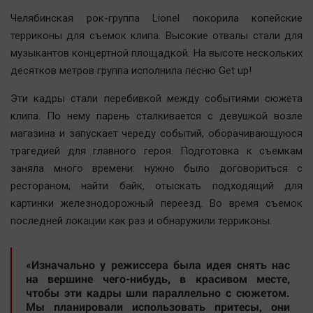
Наша победа
Челябинская рок-группа Lionel покорила копейские
Общество
терриконы для съемок клипа. Высокие отвалы стали для
музыкантов концертной площадкой. На высоте нескольких
Политика
десятков метров группа исполнила песню Get up!
Экономика
Происшествия
Эти кадры стали перебивкой между событиями сюжета
клипа. По нему парень сталкивается с девушкой возле
Здоровье
магазина и запускает череду событий, оборачивающуюся
Культура
трагедией для главного героя. Подготовка к съемкам
Курилка
заняла много времени: нужно было договориться с
Мнения
рестораном, найти байк, отыскать подходящий для
картинки железнодорожный переезд. Во время съемок
Спорт
последней локации как раз и обнаружили терриконы.
Технологии
Отраслевые темы
«Изначально у режиссера была идея снять нас
на вершине чего-нибудь, в красивом месте,
Hедвижимость
чтобы эти кадры шли параллельно с сюжетом.
Образование
Мы планировали использовать притесы, они