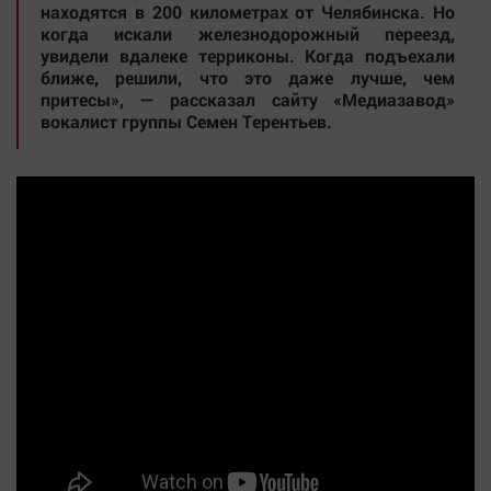
находятся в 200 километрах от Челябинска. Но
Автомобили
когда искали железнодорожный переезд,
XX век: криминальные уроки
увидели вдалеке терриконы. Когда подъехали
ближе, решили, что это даже лучше, чем
Банки
притесы», — рассказал сайту «Медиазавод»
Медиаграмотность
вокалист группы Семен Терентьев.
Медицина
Новости компаний
Прогулки по городу Ч
Спецпроект
Статистика
Челябинск космический
Другие рубрики
Bookworms
English version
Online-консультация