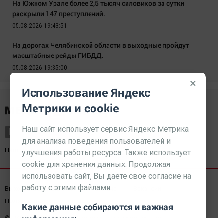
На Южном Урале более 2,5 тысяч силовиков за сутки
раскрыли 147 преступлений.
05.08.2026 19:43:51
На дорогах Челябинской области в выходные пройдут
масштабные рейды ГИБДД.
05.08.2026 19:35:00
×
Использование Яндекс
Метрики и cookie
Наш сайт использует сервис Яндекс Метрика
для анализа поведения пользователей и
Наш партнер
kurorty-sochi.ru
улучшения работы ресурса. Также использует
cookie для хранения данных. Продолжая
использовать сайт, Вы даете свое согласие на
работу с этими файлами.
Выходные данные СМИ
Реклама
Вакансии
Пользовательское соглашение
Какие данные собираются и важная