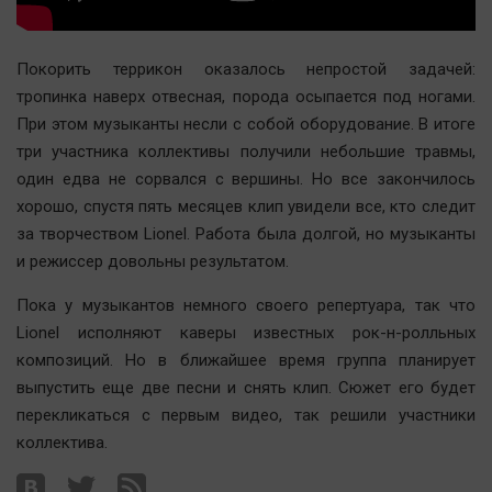
Актуальная тема
Покорить террикон оказалось непростой задачей:
Афиша
тропинка наверх отвесная, порода осыпается под ногами.
Блогеркуль
При этом музыканты несли с собой оборудование. В итоге
Быстрый медиазавод
три участника коллективы получили небольшие травмы,
Вирус чтения
один едва не сорвался с вершины. Но все закончилось
Вкусное
хорошо, спустя пять месяцев клип увидели все, кто следит
за творчеством Lionel. Работа была долгой, но музыканты
Гороскоп
и режиссер довольны результатом.
Дети
ЖКХ
Пока у музыкантов немного своего репертуара, так что
Lionel исполняют каверы известных рок-н-ролльных
Интервью
композиций. Но в ближайшее время группа планирует
Качество жизни
выпустить еще две песни и снять клип. Сюжет его будет
перекликаться с первым видео, так решили участники
Конкурс
коллектива.
Народная журналистика