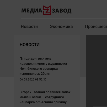
Новости
Экономика
Происшес
Новости
Экономика
НОВОСТИ
Здоровье
Спорт
Кур
Птица-долгожитель:
краснокнижному журавлю из
Челябинского зоопарка
исполнилось 20 лет
Архив
06.08.2026 08:52:30
Наша победа
Спорт
В горах Таганая появился запах
Общество
Технологии
мыла и осени — сотрудники
нацпарка объяснили причину
Политика
Отраслевые темы