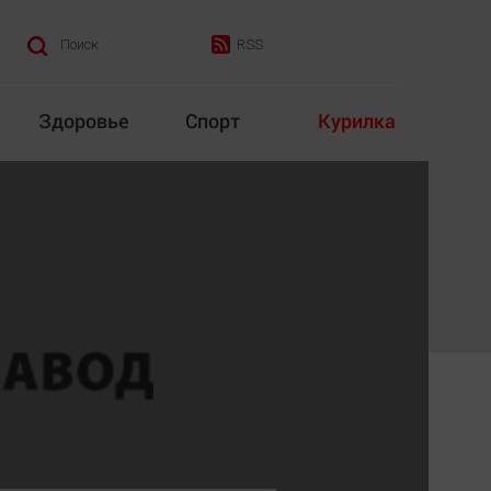
RSS
Поиск
Здоровье
Спорт
Курилка
итика
Культура
Конкурс
Народная журналистика
Наука