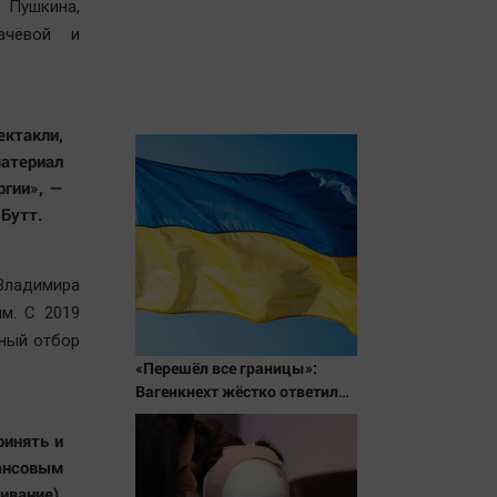
 Пушкина,
ачёвой и
ктакли,
материал
ргии», —
Бутт.
 Владимира
м. С 2019
сный отбор
«Перешёл все границы»:
Вагенкнехт жёстко ответила
послу Украины
ринять и
ансовым
ивание),