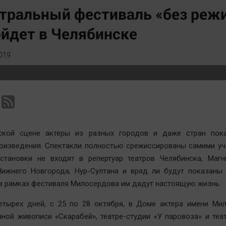
Статистика
Вирус чтения
тральный фестиваль «без реж
Челябинск космический
Вкусное
йдет в Челябинске
Другие рубрики
Гороскоп
Bookworms
Дети
019
English version
ЖКХ
Online-консультация
Интервью
Актуальная тема
Качество жизни
ской сцене актеры из разных городов и даже стран пок
оизведения. Спектакли полностью срежиссированы самими уч
становки не входят в репертуар театров Челябинска, Магни
 Нижнего Новгорода, Нур-Султана и вряд ли будут показаны
 в рамках фестиваля Милосердова им дадут настоящую жизнь.
етырех дней, с 25 по 28 октября, в Доме актера имени Мил
чной живописи «Скарабей», театре-студии «У паровоза» и те