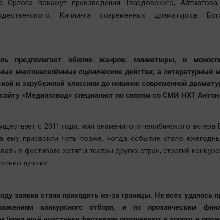
а Орлова покажут произведения Твардовского, Айтматова,
ждественского, Киплинга современных драматургов Бог
аль предполагает обилие жанров: миниатюры, и моноспе
ные многонаселённые сценические действа; а литературный 
ской и зарубежной классики до новинок современной драмату
сайту «Медиазавод» специалист по связям со СМИ НХТ Антон 
уществует с 2011 года, имя знаменитого челябинского актера
а ему присвоили чуть позже, когда событие стало ежегодны
вать в фестивале хотят и театры других стран, строгий конкур
только лучших.
году заявки стали приходить из-за границы. Не всех удалось п
ражениям конкурсного отбора, и по прозаическим фин
м (пока ещё участники фестиваля оплачивают и дорогу, и прож