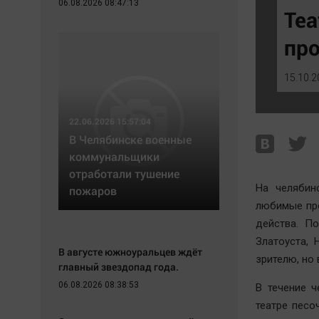
06.08.2026 08:47:13
Экономика
Hедвижимость
Теа
Происшествия
Образование
про
Здоровье
Автомобили
Культура
XX век: криминальные уроки
15.10.2
Курилка
Банки
Мнения
Медиаграмотность
22.06.2026 15:57:04
Медицина
В Челябинске военные
коммунальщики
отработали тушение
На челябин
пожаров
любимые пр
действа. По
Златоуста,
В августе южноуральцев ждёт
зрителю, но
главный звездопад года.
06.08.2026 08:38:53
В течение ч
театре песо