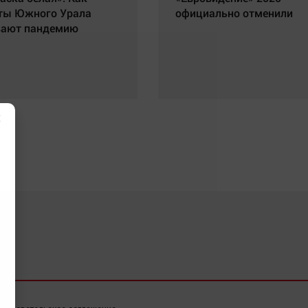
ты Южного Урала
официально отменили
вают пандемию
×