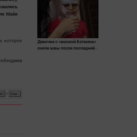
овались
аля Майя
и, которое
Девочке с «маской Бэтмена»
сняли швы после последней
операции
обходима