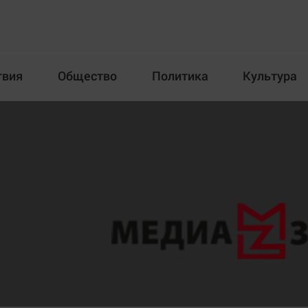
твия
Общество
Политика
Культура
Происшествия
Общество
Пол
илка
Новости компаний
Афиша
Прогулки по городу Ч
Блогеркуль
Спецпроект
Быстрый медиазавод