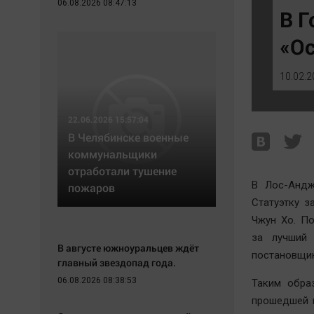
06.08.2026 08:47:13
Экономика
Hедвижимость
В Г
Происшествия
Образование
«О
Здоровье
Автомобили
Культура
XX век: криминальные уроки
10.02.2
Курилка
Банки
Мнения
Медиаграмотность
22.06.2026 15:57:04
Медицина
В Челябинске военные
коммунальщики
отработали тушение
В Лос-Андж
пожаров
Статуэтку 
Чжун Хо. П
за лучший
В августе южноуральцев ждёт
постановщик
главный звездопад года.
06.08.2026 08:38:53
Таким обра
прошедшей ц