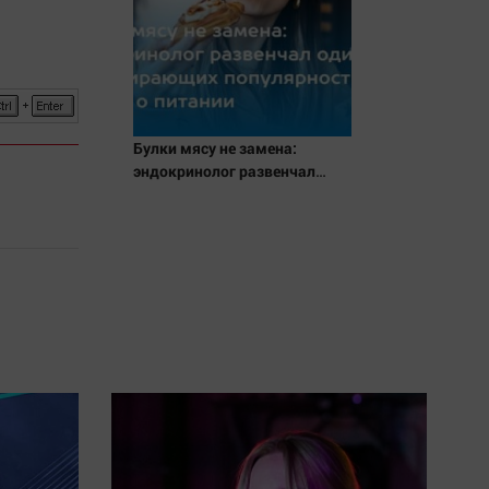
Булки мясу не замена:
эндокринолог развенчал
один из набирающих
популярность мифов о
питании