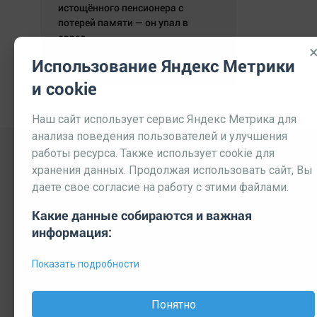
истощённого пенсионера с
потерей памяти — он упал в
овраг.
05.08.2026 19:59:29
Использование Яндекс Метрики
и cookie
Наш сайт использует сервис Яндекс Метрика для
анализа поведения пользователей и улучшения
работы ресурса. Также использует cookie для
хранения данных. Продолжая использовать сайт, Вы
даете свое согласие на работу с этими файлами.
Какие данные собираются и важная
информация:
Выходные данные СМИ
Реклама
Вакансии
П
Показать подробности
© 2026 МЕДИАЗАВОД — Сайт может содержать контент, пре
Мнение редакции может не совпадать с мнением отдельных 
Понятно