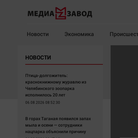
Новости
Экономика
Происшес
Новости
Экономика
НОВОСТИ
Здоровье
Спорт
Кур
Птица-долгожитель:
краснокнижному журавлю из
Челябинского зоопарка
исполнилось 20 лет
Архив
06.08.2026 08:52:30
Наша победа
Спорт
В горах Таганая появился запах
Общество
Технологии
мыла и осени — сотрудники
нацпарка объяснили причину
Политика
Отраслевые темы