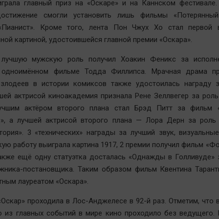
играла главный приз на «Оскаре» и на Каннском фестивале.
остижение смогли установить лишь фильмы «Потерянный
«Пианист». Кроме того, лента Пон Чжух Хо стал первой 
ной картиной, удостоившейся главной премии «Оскара».
 лучшую мужскую роль получил Хоакин Феникс за исполн
одноимённом фильме Тодда Филлипса. Мрачная драма п
 злодеев в истории комиксов также удостоилась награду 
шей актрисой киноакадемия признала Рене Зеллвегер за рол
учшим актёром второго плана стал Брэд Питт за фильм
е», а лучшей актрисой второго плана — Лора Дерн за роль
тория». 3 «технических» награды за лучший звук, визуальн
кую работу выиграла картина 1917, 2 премии получил фильм «Ф
акже ещё одну статуэтка досталась «Однажды в Голливуде» 
ожника-постановщика. Таким образом фильм Квентина Тарант
тным лауреатом «Оскара».
Оскар» проходила в Лос-Анджелесе в 92-й раз. Отметим, что 
 из главных событий в мире кино проходило без ведущего. 