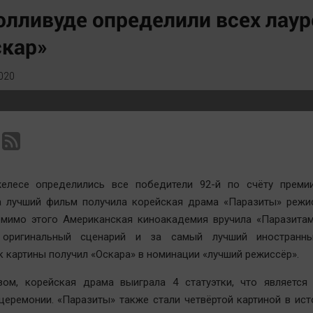
Статистика
Вирус чтения
олливуде определили всех лау
Челябинск космический
Вкусное
скар»
Другие рубрики
Гороскоп
Bookworms
Дети
020
English version
ЖКХ
Online-консультация
Интервью
Актуальная тема
Качество жизни
елесе определились все победители 92-й по счёту премии
за лучший фильм получила корейская драма «Паразиты» режи
омимо этого Американская киноакадемия вручила «Паразитам
 оригинальный сценарий и за самый лучший иностранны
 картины получил «Оскара» в номинации «лучший режиссёр».
зом, корейская драма выиграла 4 статуэтки, что является
еремонии. «Паразиты» также стали четвёртой картиной в ист