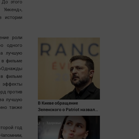
 До этого
 Уикенд»,
в истории
ение роли
ро одного
за лучшую
ь в фильме
 «Однажды
 в фильме
ые эффекты
орд против
за лучшую
В Киеве обращение
ино также
Зеленского о Patriot назвали
«комедией»
второй год
Напомним,