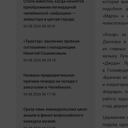
Стало известно, когда начнётся
которая вы
преображение легендарной
подобное д
челябинской «заброшки» —
«Марти» и 
элеватора в центре города
неанглоязыч
06.08.2026 08:35:01
«Оскар» за
«Трактор» заключил пробное
Джокера в 
соглашение с нападающим
из главных
Никитой Сошниковым
музыку. Луч
06.08.2026 08:29:18
«Джуди». Л
в Голливуд
Названа предварительная
«Брачная ис
причина пожара на складе с
и операторс
алкоголем в Челябинске.
Феррари», т
06.08.2026 06:17:36
работу худ
стад двукра
Сразу семь южноуральских школ
вышли в финал всероссийского
Церемония «
конкурса музеев.
подряд одно