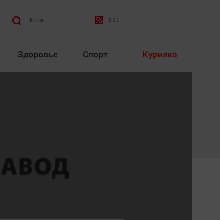
RSS
Поиск
Здоровье
Спорт
Курилка
итика
Культура
Конкурс
Народная журналистика
Наука