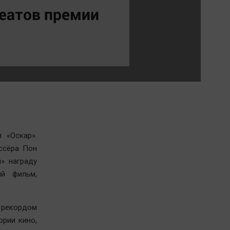
Обсуждаем
реатов премии
Отдых
Персона
Последняя инстанция
Светская жизнь
Тенденции
Точка на карте
 «Оскар».
ссёра Пон
» награду
й фильм,
 рекордом
ории кино,