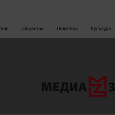
твия
Общество
Политика
Культура
Происшествия
Общество
Пол
илка
Новости компаний
Афиша
Прогулки по городу Ч
Блогеркуль
Спецпроект
Быстрый медиазавод