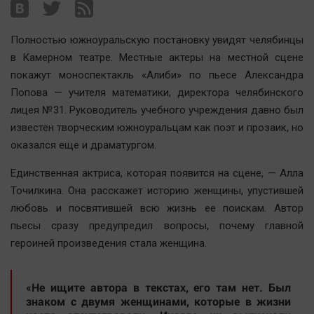
Наша победа
Общество
Полностью южноуральскую постановку увидят челябинцы
Политика
в Камерном театре. Местные актеры на местной сцене
покажут моноспектакль «Алиби» по пьесе Александра
Экономика
Попова — учителя математики, директора челябинского
Происшествия
лицея №31. Руководитель учебного учреждения давно был
Здоровье
известен творческим южноуральцам как поэт и прозаик, но
Культура
оказался еще и драматургом.
Курилка
Единственная актриса, которая появится на сцене, — Алла
Мнения
Точилкина. Она расскажет историю женщины, упустившей
любовь и посвятившей всю жизнь ее поискам. Автор
Спорт
пьесы сразу предупредил вопросы, почему главной
Технологии
героиней произведения стала женщина.
Отраслевые темы
Hедвижимость
«Не ищите автора в текстах, его там нет. Был
знаком с двумя женщинами, которые в жизни
Образование