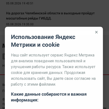
05.08.2026 19:43:51
На дорогах Челябинской области в выходные пройдут
масштабные рейды ГИБДД.
05.08.2026 19:35:00
×
Использование Яндекс
Метрики и cookie
Наш сайт использует сервис Яндекс Метрика
для анализа поведения пользователей и
Наш партнер
kurorty-sochi.ru
улучшения работы ресурса. Также использует
cookie для хранения данных. Продолжая
использовать сайт, Вы даете свое согласие на
работу с этими файлами.
Выходные данные СМИ
Реклама
Вакансии
Пользовательское соглашение
Какие данные собираются и важная
информация:
© 2026 МЕДИАЗАВОД — Сайт может содержать контент,
предназначенный для лиц 18+
Мнение редакции может не совпадать с мнением отдельных авторов.При