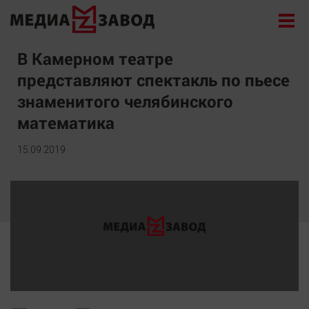
Новости
В Камерном театре
представляют спектакль по пьесе
Экономика
знаменитого челябинского
Происшествия
математика
Общество
Политика
15.09.2019
Культура
Здоровье
Спорт
Курилка
Поиск
Архив