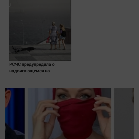
Наука
Обсуждаем
Отдых
Персона
Последняя инстанция
Светская жизнь
Тенденции
РСЧС предупредила о
Точка на карте
надвигающемся на
Волгоградскую область
шторме