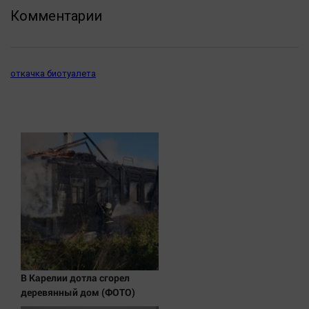
Актуальная тема
Комментарии
Афиша
Блогеркуль
откачка биотуалета
Быстрый медиазавод
Вирус чтения
Вкусное
Гороскоп
Дети
ЖКХ
Интервью
Качество жизни
Конкурс
В Карелии дотла сгорел
Народная журналистика
деревянный дом (ФОТО)