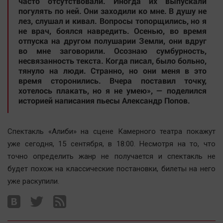
часто отсутствовали. Иногда их выпускали
Автомобили
погулять по ней. Они заходили ко мне. В душу не
лез, слушал и кивал. Вопросы топорщились, но я
XX век: криминальные уроки
не врач, боялся навредить. Осенью, во время
Банки
отпуска на другом полушарии Земли, они вдруг
во мне заговорили. Осознаю сумбурность,
Медиаграмотность
несвязанность текста. Когда писал, было больно,
Медицина
тянуло на люди. Странно, но они меня в это
время сторонились. Вчера поставил точку,
хотелось плакать, но я не умею», — поделился
Новости компаний
историей написания пьесы Александр Попов.
Прогулки по городу Ч
Спецпроект
Спектакль «Алиби» на сцене Камерного театра покажут
Статистика
уже сегодня, 15 сентября, в 18:00. Несмотря на то, что
Челябинск космический
точно определить жанр не получается и спектакль не
будет похож на классические постановки, билеты на него
Другие рубрики
уже раскупили.
Bookworms
English version
Online-консультация