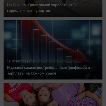
Автомобили
На Южном Урале зимой заработают 9
горнолыжных курортов
XX век: криминальные уроки
Банки
Медиаграмотность
Медицина
Новости компаний
Прогулки по городу Ч
Спецпроект
17.10.2024 12:04:26
Статистика
Названы самые востребованные профессии и
зарплаты на Южном Урале
Челябинск космический
Другие рубрики
Bookworms
English version
Online-консультация