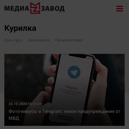
Новости
Курилка
Экономика
Культура
Экономика
Происшествия
Происшествия
Общество
Политика
Культура
Здоровье
Спорт
Курилка
20.10.2024 13:11:24
Поиск
Фото-вирусы в Telegram: новое предупреждение от
МВД
Архив