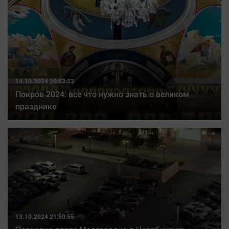
Наука
Обсуждаем
Отдых
Персона
Последняя инстанция
Светская жизнь
14.10.2024 20:53:53
Покров 2024: все что нужно знать о великом
Тенденции
празднике
Точка на карте
13.10.2024 21:50:55