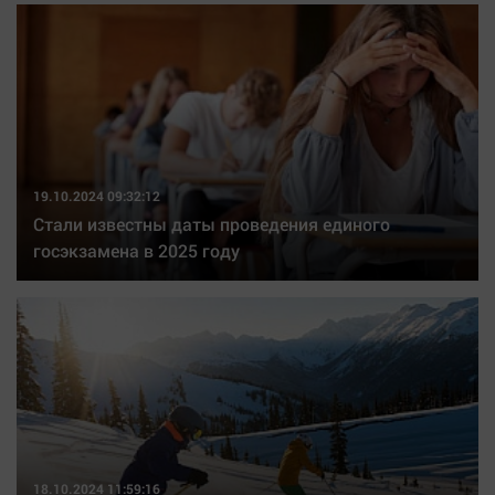
Наша победа
Общество
Политика
Экономика
Происшествия
Здоровье
19.10.2024 09:32:12
Культура
Стали известны даты проведения единого
госэкзамена в 2025 году
Курилка
Мнения
Спорт
Технологии
Отраслевые темы
Hедвижимость
Образование
18.10.2024 11:59:16