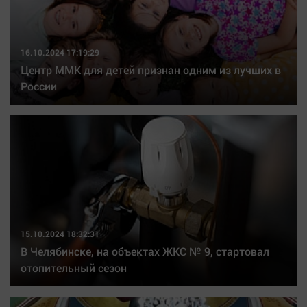
Актуальная тема
Афиша
16.10.2024 17:19:29
Блогеркуль
Центр ММК для детей признан одним из лучших в
России
Быстрый медиазавод
Вирус чтения
Вкусное
Гороскоп
Дети
ЖКХ
Интервью
Качество жизни
15.10.2024 18:32:31
В Челябинске, на объектах ЖКС № 9, стартовал
отопительный сезон
Конкурс
Народная журналистика