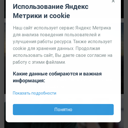
×
Снежинска делятся "бомбическими"
Использование Яндекс
впечатлениями
Метрики и cookie
Наш сайт использует сервис Яндекс Метрика
для анализа поведения пользователей и
улучшения работы ресурса. Также использует
cookie для хранения данных. Продолжая
использовать сайт, Вы даете свое согласие на
работу с этими файлами.
28.08.2024 21:42:47
Какие данные собираются и важная
"Зигальга" пережила самое "мокрое" лето за всю
информация:
историю: рекорд осадков
Показать подробности
Понятно