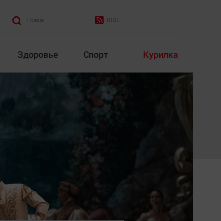
RSS
Поиск
Здоровье
Спорт
Курилка
итика
Культура
Конкурс
Народная журналистика
Наука