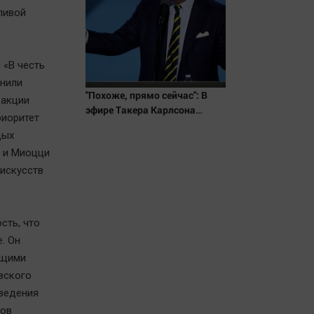
ливой
 «В честь
лнили
"Похоже, прямо сейчас": В
дакции
эфире Такера Карлсона
риоритет
заговорили о победе России ⋆
дых
Листай.ру ✪
ь и Миоцци
искусств
сть, что
. Он
ущими
вского
оведения
ков