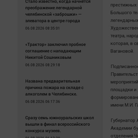
Стало известно, когда начнётся
престижных 
преображение легендарной
Большого те
челябинской «заброшки» —
элеватора в центре города
легендарных
Художествен
06.08.2026 08:35:01
театра, нар
которая, в 
«Трактор» заключил пробное
соглашение с нападающим
Вагановой.
Никитой Сошниковым
06.08.2026 08:29:18
Подписанное
Правительст
Названа предварительная
мероприятий
причина пожара на складе с
площадки и 
алкоголем в Челябинске.
формировани
06.08.2026 06:17:36
имени М.И. Г
Сразу семь южноуральских школ
Губернатор 
вышли в финал всероссийского
Академии бу
конкурса музеев.
отделения Ч