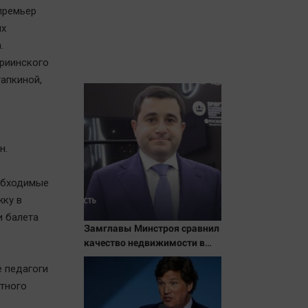
премьер
их
.
риинского
гапкиной,
н.
обходимые
жку в
и балета
Замглавы Минстроя сравнил
качество недвижимости в
США и России
е педагоги
тного