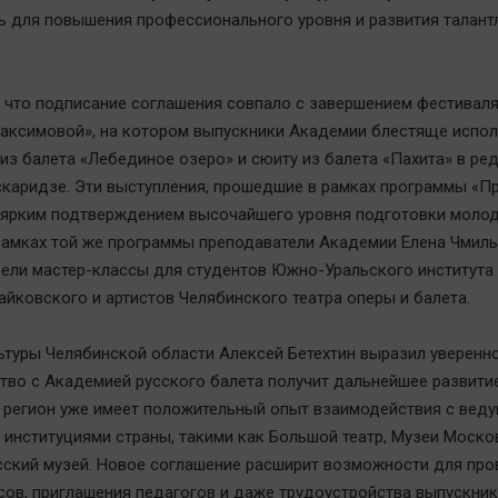
 для повышения профессионального уровня и развития талант
 что подписание соглашения совпало с завершением фестиваля
аксимовой», на котором выпускники Академии блестяще испо
 из балета «Лебединое озеро» и сюиту из балета «Пахита» в ре
каридзе. Эти выступления, прошедшие в рамках программы «П
и ярким подтверждением высочайшего уровня подготовки моло
 рамках той же программы преподаватели Академии Елена Чмил
ели мастер-классы для студентов Южно-Уральского института 
айковского и артистов Челябинского театра оперы и балета.
ьтуры Челябинской области Алексей Бетехтин выразил уверенно
тво с Академией русского балета получит дальнейшее развитие
о регион уже имеет положительный опыт взаимодействия с вед
 институциями страны, такими как Большой театр, Музеи Моско
сский музей. Новое соглашение расширит возможности для пр
сов, приглашения педагогов и даже трудоустройства выпускни