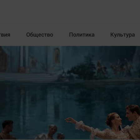
твия
Общество
Политика
Культура
Происшествия
Общество
Пол
илка
Новости компаний
Афиша
Прогулки по городу Ч
Блогеркуль
Спецпроект
Быстрый медиазавод