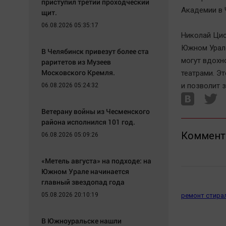
приступил третий проходческий
Академии в 
щит.
06.08.2026 05:35:17
Николай Цис
Южном Урале
В Челябинск привезут более ста
могут вдохн
раритетов из Музеев
Московского Кремля.
театрами. Э
и позволит 
06.08.2026 05:24:32
Ветерану войны из Чесменского
района исполнился 101 год.
Коммент
06.08.2026 05:09:26
«Метель августа» на подходе: на
Южном Урале начинается
главный звездопад года
05.08.2026 20:10:19
ремонт стира
В Южноуральске нашли