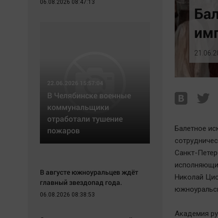
06.08.2026 08:47:13
Экономика
Hедвижимость
Бал
Происшествия
Образование
имп
Здоровье
Автомобили
Культура
XX век: криминальные уроки
21.06.2
Курилка
Банки
Мнения
Медиаграмотность
22.06.2026 15:57:04
Медицина
В Челябинске военные
коммунальщики
отработали тушение
Балетное ис
пожаров
сотрудничес
Санкт-Петерб
исполняющий
В августе южноуральцев ждёт
Николай Цис
главный звездопад года.
южноуральск
06.08.2026 08:38:53
Академия ру