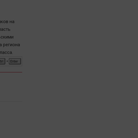
иков на
ласть
ьскими
а региона
ласса.