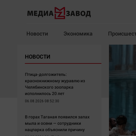
Новости
Экономика
Происшес
Новости
Экономика
НОВОСТИ
Здоровье
Спорт
Кур
Птица-долгожитель:
краснокнижному журавлю из
Челябинского зоопарка
исполнилось 20 лет
Архив
06.08.2026 08:52:30
Наша победа
Спорт
В горах Таганая появился запах
Общество
Технологии
мыла и осени — сотрудники
нацпарка объяснили причину
Политика
Отраслевые темы