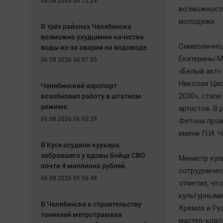
06.08.2026 06:12:29
возможность
молодежи.
В трёх районах Челябинска
возможно ухудшение качества
Символично,
воды из-за аварии на водоводе.
Екатерины М
06.08.2026 06:07:55
«Белый акт»
Николая Цис
Челябинский аэропорт
возобновил работу в штатном
2030», стал
режиме.
артистов. В
06.08.2026 06:00:29
Фетона пров
имени П.И. Ч
В Кусе осудили курьера,
забравшего у вдовы бойца СВО
Министр кул
почти 4 миллиона рублей.
сотрудничес
06.08.2026 05:56:49
отметил, чт
культурными
В Челябинске к строительству
Кремля и Ру
тоннелей метротрамвая
мастер-клас