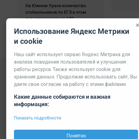
На Южном Урале количество
стобалльников по ЕГЭ в этом
году перевалило за 180.
05.08.2026 19:24:30
Использование Яндекс Метрики
и cookie
Наш сайт использует сервис Яндекс Метрика для
анализа поведения пользователей и улучшения
работы ресурса. Также использует cookie для
хранения данных. Продолжая использовать сайт, Вы
даете свое согласие на работу с этими файлами.
Какие данные собираются и важная
информация:
Выходные данные СМИ
Реклама
Вакансии
П
Показать подробности
© 2026 МЕДИАЗАВОД — Сайт может содержать контент, пре
Мнение редакции может не совпадать с мнением отдельных 
Понятно