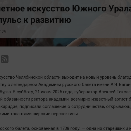
Статистика
Вирус чтения
етное искусство Южного Урал
Челябинск космический
Вкусное
ульс к развитию
Другие рубрики
Гороскоп
Bookworms
Дети
025
English version
ЖКХ
Online-консультация
Интервью
Актуальная тема
Качество жизни
кусство Челябинской области выходит на новый уровень благо
тву с легендарной Академией русского балета имени А.Я. Ваган
урга. В субботу, 21 июня 2025 года, губернатор Алексей Тексле
 обязанности ректора академии, всемирно известный артист 
каридзе, подписали соглашение о сотрудничестве, открывающ
ими талантами широкие перспективы.
сского балета, основанная в 1738 году, — одна из старейших и