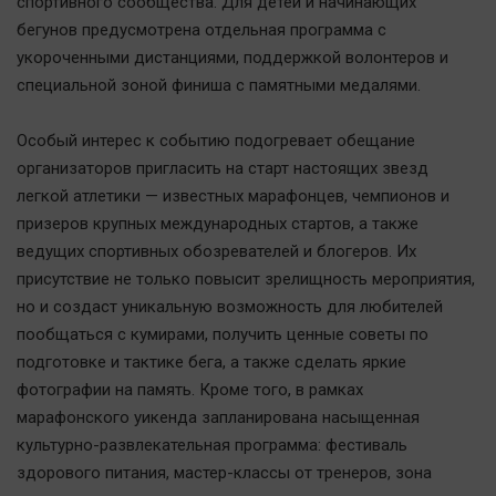
спортивного сообщества. Для детей и начинающих
Актуальная тема
бегунов предусмотрена отдельная программа с
укороченными дистанциями, поддержкой волонтеров и
Афиша
специальной зоной финиша с памятными медалями.
Блогеркуль
Быстрый медиазавод
Особый интерес к событию подогревает обещание
организаторов пригласить на старт настоящих звезд
Вирус чтения
легкой атлетики — известных марафонцев, чемпионов и
Вкусное
призеров крупных международных стартов, а также
Гороскоп
ведущих спортивных обозревателей и блогеров. Их
Дети
присутствие не только повысит зрелищность мероприятия,
ЖКХ
но и создаст уникальную возможность для любителей
пообщаться с кумирами, получить ценные советы по
Интервью
подготовке и тактике бега, а также сделать яркие
Качество жизни
фотографии на память. Кроме того, в рамках
марафонского уикенда запланирована насыщенная
Конкурс
культурно-развлекательная программа: фестиваль
Народная журналистика
здорового питания, мастер-классы от тренеров, зона