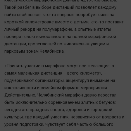
классической марафонской длины в 42,195 километра.
Автомобили
Такой разбег в выборе дистанций позволяет каждому
XX век: криминальные уроки
найти свой вызов: кто-то впервые попробует силы на
Банки
короткой километровке вместе с детьми, кто-то поставит
личный рекорд на полумарафоне, а опытные атлеты
Медиаграмотность
проверят свою выносливость на полной марафонской
Медицина
дистанции, пролегающей по живописным улицам и
парковым зонам Челябинска.
Новости компаний
Прогулки по городу Ч
«Принять участие в марафоне могут все желающие, а
Спецпроект
самая маленькая дистанция – всего километр», —
подчеркивают организаторы, акцентируя внимание на
Статистика
инклюзивности и семейном формате мероприятия.
Челябинск космический
Действительно, Челябинский марафон давно перестал
Другие рубрики
быть исключительно соревнованием элитных бегунов:
Bookworms
сегодня это праздник спорта, здоровья и городской
English version
культуры, где каждый участник, независимо от возраста и
уровня подготовки, чувствует себя частью большого
Online-консультация