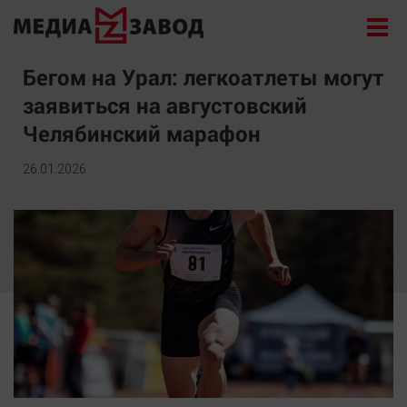
Новости
Бегом на Урал: легкоатлеты могут
заявиться на августовский
Экономика
Челябинский марафон
Происшествия
Общество
26.01.2026
Политика
Культура
Здоровье
Спорт
Курилка
Поиск
Архив