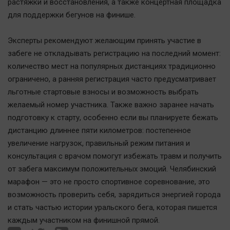
Наука
растяжки и восстановления, а также концертная площадка
для поддержки бегунов на финише.
Обсуждаем
Отдых
Эксперты рекомендуют желающим принять участие в
Персона
забеге не откладывать регистрацию на последний момент:
Последняя инстанция
количество мест на популярных дистанциях традиционно
Светская жизнь
ограничено, а ранняя регистрация часто предусматривает
льготные стартовые взносы и возможность выбрать
Тенденции
желаемый номер участника. Также важно заранее начать
Точка на карте
подготовку к старту, особенно если вы планируете бежать
дистанцию длиннее пяти километров: постепенное
увеличение нагрузок, правильный режим питания и
консультация с врачом помогут избежать травм и получить
от забега максимум положительных эмоций. Челябинский
марафон — это не просто спортивное соревнование, это
возможность проверить себя, зарядиться энергией города
и стать частью истории уральского бега, которая пишется
каждым участником на финишной прямой.