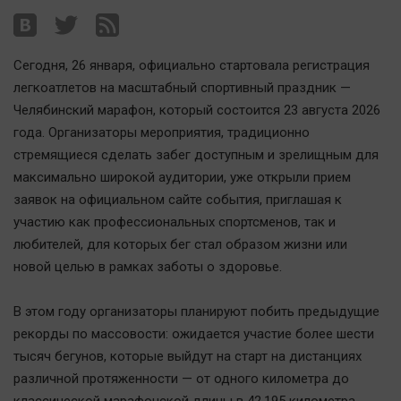
Наша победа
Общество
Сегодня, 26 января, официально стартовала регистрация
Политика
легкоатлетов на масштабный спортивный праздник —
Экономика
Челябинский марафон, который состоится 23 августа 2026
Происшествия
года. Организаторы мероприятия, традиционно
Здоровье
стремящиеся сделать забег доступным и зрелищным для
Культура
максимально широкой аудитории, уже открыли прием
заявок на официальном сайте события, приглашая к
Курилка
участию как профессиональных спортсменов, так и
Мнения
любителей, для которых бег стал образом жизни или
новой целью в рамках заботы о здоровье.
Спорт
Технологии
В этом году организаторы планируют побить предыдущие
Отраслевые темы
рекорды по массовости: ожидается участие более шести
тысяч бегунов, которые выйдут на старт на дистанциях
Hедвижимость
различной протяженности — от одного километра до
Образование