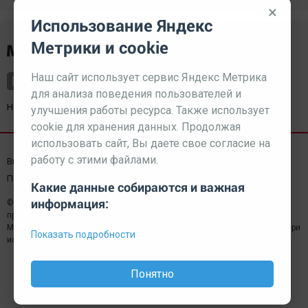
×
Использование Яндекс
Метрики и cookie
Наш сайт использует сервис Яндекс Метрика
для анализа поведения пользователей и
Наш партнер
kurorty-sochi.ru
улучшения работы ресурса. Также использует
cookie для хранения данных. Продолжая
использовать сайт, Вы даете свое согласие на
работу с этими файлами.
Выходные данные СМИ
Реклама
Вакансии
Пользовательское соглашение
Какие данные собираются и важная
информация:
© 2026 МЕДИАЗАВОД — Сайт может содержать контент,
предназначенный для лиц 18+
Мнение редакции может не совпадать с мнением отдельных авторов.При
Показать подробности
использовании материалов сайта ссылка обязательна.
Понятно