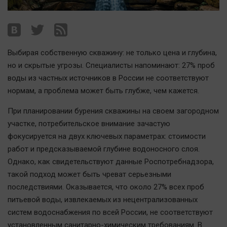
Наша победа
Общество
Политика
Выбирая собственную скважину: не только цена и глубина,
Экономика
но и скрытые угрозы. Специалисты напоминают: 27% проб
Происшествия
воды из частных источников в России не соответствуют
Здоровье
нормам, а проблема может быть глубже, чем кажется.
Культура
При планировании бурения скважины на своем загородном
Курилка
участке, потребительское внимание зачастую
Мнения
фокусируется на двух ключевых параметрах: стоимости
работ и предсказываемой глубине водоносного слоя.
Спорт
Однако, как свидетельствуют данные Роспотребнадзора,
Технологии
такой подход может быть чреват серьезными
последствиями. Оказывается, что около 27% всех проб
Отраслевые темы
питьевой воды, извлекаемых из нецентрализованных
Hедвижимость
систем водоснабжения по всей России, не соответствуют
Образование
установленным санитарно-химическим требованиям. В