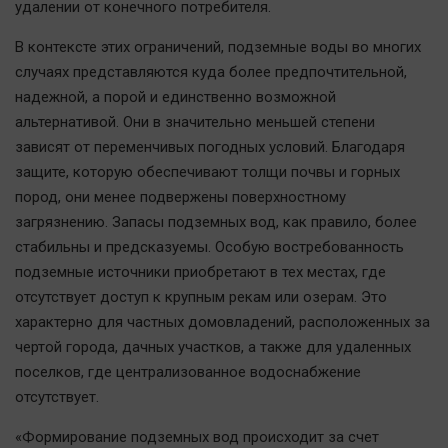
Наука
удалении от конечного потребителя.
Обсуждаем
В контексте этих ограничений, подземные воды во многих
Отдых
случаях представляются куда более предпочтительной,
Персона
надежной, а порой и единственно возможной
альтернативой. Они в значительно меньшей степени
Последняя инстанция
зависят от переменчивых погодных условий. Благодаря
Светская жизнь
защите, которую обеспечивают толщи почвы и горных
Тенденции
пород, они менее подвержены поверхностному
Точка на карте
загрязнению. Запасы подземных вод, как правило, более
стабильны и предсказуемы. Особую востребованность
подземные источники приобретают в тех местах, где
отсутствует доступ к крупным рекам или озерам. Это
характерно для частных домовладений, расположенных за
чертой города, дачных участков, а также для удаленных
поселков, где централизованное водоснабжение
отсутствует.
«Формирование подземных вод происходит за счет