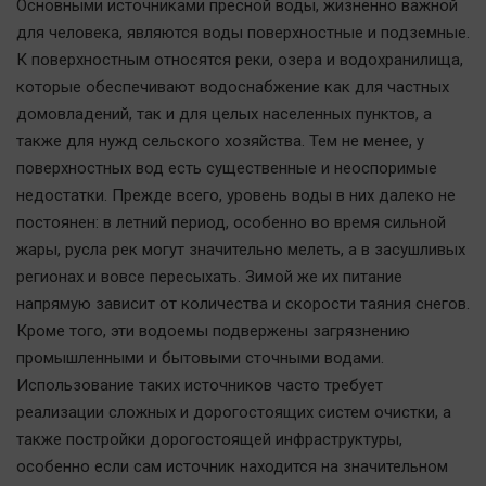
Основными источниками пресной воды, жизненно важной
Актуальная тема
для человека, являются воды поверхностные и подземные.
К поверхностным относятся реки, озера и водохранилища,
Афиша
которые обеспечивают водоснабжение как для частных
Блогеркуль
домовладений, так и для целых населенных пунктов, а
Быстрый медиазавод
также для нужд сельского хозяйства. Тем не менее, у
поверхностных вод есть существенные и неоспоримые
Вирус чтения
недостатки. Прежде всего, уровень воды в них далеко не
Вкусное
постоянен: в летний период, особенно во время сильной
Гороскоп
жары, русла рек могут значительно мелеть, а в засушливых
Дети
регионах и вовсе пересыхать. Зимой же их питание
ЖКХ
напрямую зависит от количества и скорости таяния снегов.
Кроме того, эти водоемы подвержены загрязнению
Интервью
промышленными и бытовыми сточными водами.
Качество жизни
Использование таких источников часто требует
реализации сложных и дорогостоящих систем очистки, а
Конкурс
также постройки дорогостоящей инфраструктуры,
Народная журналистика
особенно если сам источник находится на значительном