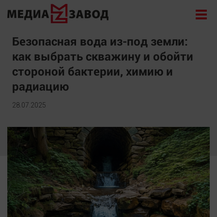
Новости
Безопасная вода из-под земли:
как выбрать скважину и обойти
Экономика
стороной бактерии, химию и
Происшествия
радиацию
Общество
Политика
28.07.2025
Культура
Здоровье
Спорт
Курилка
Поиск
Архив