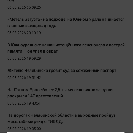
06.08.2026 05:09:26
«Метель августа» на подходе: на Южном Урале начинается
главный звездопад года
05.08.2026 20:10:19
В Южноуральске нашли истощённого пенсионера с потерей
памяти — он упал в овраг.
05.08.2026 19:59:29
Жителю Челябинска грозит суд за сожжённый паспорт.
05.08.2026 19:51:42
На Южном Урале более 2,5 тысяч силовиков за сутки
раскрыли 147 преступлений.
05.08.2026 19:43:51
На дорогах Челябинской области в выходные пройдут
масштабные рейды ГИБДД.
05.08.2026 19:35:00