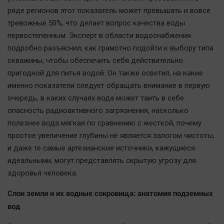
Автомобили
ряде регионов этот показатель может превышать и вовсе
XX век: криминальные уроки
тревожные 50%, что делает вопрос качества воды
первостепенным. Эксперт в области водоснабжения
Банки
подробно разъяснил, как грамотно подойти к выбору типа
Медиаграмотность
скважины, чтобы обеспечить себя действительно
Медицина
пригодной для питья водой. Он также осветил, на какие
именно показатели следует обращать внимание в первую
Новости компаний
очередь, в каких случаях вода может таить в себе
Прогулки по городу Ч
опасность радиоактивного загрязнения, насколько
полезнее вода мягкая по сравнению с жесткой, почему
Спецпроект
простое увеличение глубины не является залогом чистоты,
Статистика
и даже те самые артезианские источники, кажущиеся
Челябинск космический
идеальными, могут представлять скрытую угрозу для
Другие рубрики
здоровья человека.
Bookworms
Слои земли и их водные сокровища: анатомия подземных
English version
вод
Online-консультация