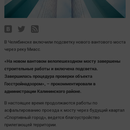
Наша победа
Общество
Политика
Экономика
Происшествия
В Челябинске включили подсветку нового вантового моста
Здоровье
через реку Миасс.
Культура
«На новом вантовом велопешеходном мосту завершены
Курилка
строительные работы и включена подсветка.
Мнения
Завершилась процедура проверки объекта
Госстройнадзором», – прокомментировали в
администрации Калининского районе.
Спорт
Технологии
В настоящее время продолжаются работы по
Отраслевые темы
асфальтированию проезда к мосту через будущий квартал
Hедвижимость
«Спортивный город», ведется благоустройство
прилегающей территории.
Образование