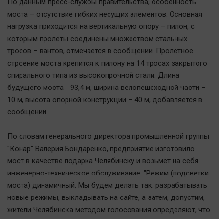
По данным пресс-службы правительства, особенность
Актуальная тема
моста – отсутствие гибких несущих элементов. Основная
нагрузка приходится на вертикальную опору – пилон, с
Афиша
которым пролеты соединены множеством стальных
Блогеркуль
тросов – вантов, отмечается в сообщении. Пролетное
Быстрый медиазавод
строение моста крепится к пилону на 14 тросах закрытого
спирального типа из высокопрочной стали. Длина
Вирус чтения
будущего моста - 93,4 м, ширина велопешеходной части –
Вкусное
10 м, высота опорной конструкции – 40 м, добавляется в
Гороскоп
сообщении.
Дети
ЖКХ
По словам генерального директора промышленной группы
"Конар" Валерия Бондаренко, предприятие изготовило
Интервью
мост в качестве подарка Челябинску и возьмет на себя
Качество жизни
инженерно-техническое обслуживание. "Режим (подсветки
моста) динамичный. Мы будем делать так: разрабатывать
Конкурс
новые режимы, выкладывать на сайте, а затем, допустим,
Народная журналистика
жители Челябинска методом голосования определяют, что