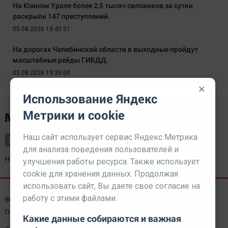
На Южном Урале более 2,5 тысяч силовиков за сутки
раскрыли 147 преступлений.
05.08.2026 19:43:51
На дорогах Челябинской области в выходные пройдут
масштабные рейды ГИБДД.
05.08.2026 19:35:00
×
Использование Яндекс
Метрики и cookie
Наш сайт использует сервис Яндекс Метрика
для анализа поведения пользователей и
Наш партнер
kurorty-sochi.ru
улучшения работы ресурса. Также использует
cookie для хранения данных. Продолжая
использовать сайт, Вы даете свое согласие на
работу с этими файлами.
Выходные данные СМИ
Реклама
Вакансии
Пользовательское соглашение
Какие данные собираются и важная