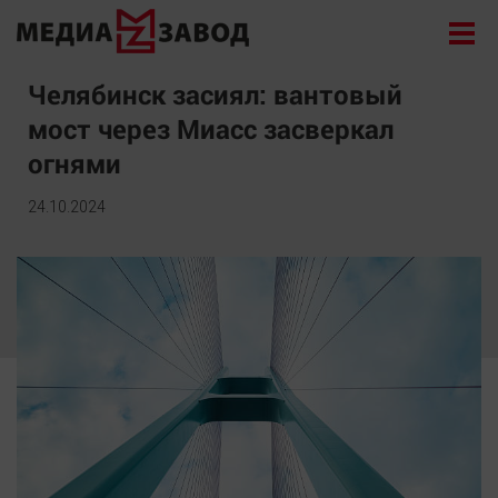
Новости
Челябинск засиял: вантовый
мост через Миасс засверкал
Экономика
огнями
Происшествия
Общество
24.10.2024
Политика
Культура
Здоровье
Спорт
Курилка
Поиск
Архив