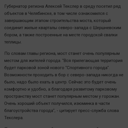
Автомобили
Губернатор региона Алексей Текслер в среду посетил ряд
XX век: криминальные уроки
объектов в Челябинске, в том числе ознакомился с
завершающим этапом строительства моста, который
Банки
соединит жилые кварталы северо-запада с Шершневским
Медиаграмотность
бором, а также построенные на месте городской свалки
Медицина
теплицы.
По словам главы региона, мост станет очень популярным
Новости компаний
местом для жителей города. "Вся прилегающая территория
Прогулки по городу Ч
будет парковой зоной нового "Спортивного города".
Спецпроект
Возможности проходить в бор с северо-запада никогда не
Статистика
было, надо было ехать в центр. Сейчас это будет очень
Челябинск космический
комфортно и удобно, а благодаря развитому парковому
пространству мост станет популярным местом у горожан.
Другие рубрики
Очень хороший объект получился, изюминка в части
Bookworms
благоустройства города", - цитирует пресс-служба слова
English version
Текслера.
Online-консультация