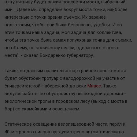
Наука
в эту пятницу будет режим подсветки моста, выбранный
ими… Далее мы определим вокруг моста точки, наиболее
Обсуждаем
интересные с точки зрения съемок. Их заранее
Отдых
подготовим, чтобы они были безопасны, удобны. И по
Персона
этим точкам наша задача, моя задача для коллектива,
Последняя инстанция
чтобы эта точка была самая популярная точка для съемки,
Светская жизнь
по объему, по количеству селфи, сделанного с этого
места", - сказал Бондаренко губернатору.
Тенденции
Точка на карте
Также, по данным правительства, в районе нового моста
будет обустроен тротуар с велодорожкой на участке от
Университетской Набережной до реки
Миасс
. Также
ведутся работы по обустройству пешеходной дорожки -
экологической тропы в городском лесу (выход с моста в
бор) со скамейками и освещением.
Статическое освещение велопешеходной части, перил и
40-метрового пилона предусмотрено автоматически на