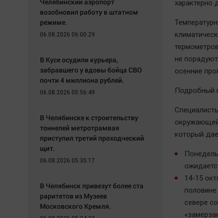
Челябинский аэропорт
характерно 
возобновил работу в штатном
режиме.
Температурн
климатическ
06.08.2026 06:00:29
термометров
не порадуют 
В Кусе осудили курьера,
забравшего у вдовы бойца СВО
осенние про
почти 4 миллиона рублей.
Подробный п
06.08.2026 05:56:49
Специалисты
В Челябинске к строительству
окружающей 
тоннелей метротрамвая
который дае
приступил третий проходческий
щит.
Понедель
06.08.2026 05:35:17
ожидается
14-15 ок
В Челябинск привезут более ста
половине 
раритетов из Музеев
севере со
Московского Кремля.
«замерза