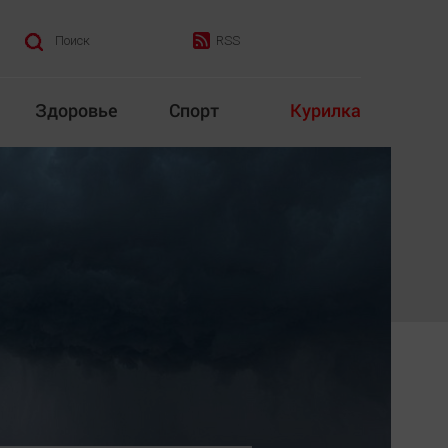
RSS
Поиск
Здоровье
Спорт
Курилка
итика
Культура
Конкурс
Народная журналистика
Наука