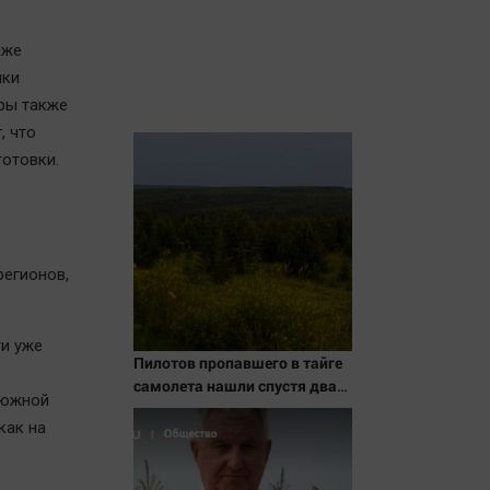
иже
ики
уры также
, что
отовки.
егионов,
ти уже
Пилотов пропавшего в тайге
самолета нашли спустя два
 южной
дня
как на