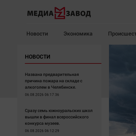
Новости
Экономика
Происшес
Новости
Экономика
НОВОСТИ
Здоровье
Спорт
Кур
Названа предварительная
причина пожара на складе с
алкоголем в Челябинске.
06.08.2026 06:17:36
Архив
Сразу семь южноуральских школ
Наша победа
Спорт
вышли в финал всероссийского
Общество
Технологии
конкурса музеев.
Политика
Отраслевые темы
06.08.2026 06:12:29