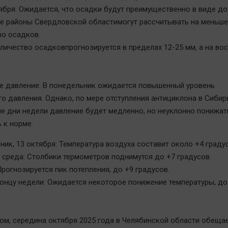
ября: Ожидается, что осадки будут преимущественно в виде д
е районы Свердловской областимогут рассчитывать на меньше
во осадков.
ичество осадковпрогнозируется в пределах 12-25 мм, а на вос
 давление: В понедельник ожидается повышенный уровень
о давления. Однако, по мере отступления антициклона в Сибирь
 дни недели давление будет медленно, но неуклонно понижат
 к норме.
ик, 13 октября: Температура воздуха составит около +4 граду
 среда: Столбики термометров поднимутся до +7 градусов.
Прогнозируется пик потепления, до +9 градусов.
концу недели: Ожидается некоторое понижение температуры, до
ом, середина октября 2025 года в Челябинской области обеща