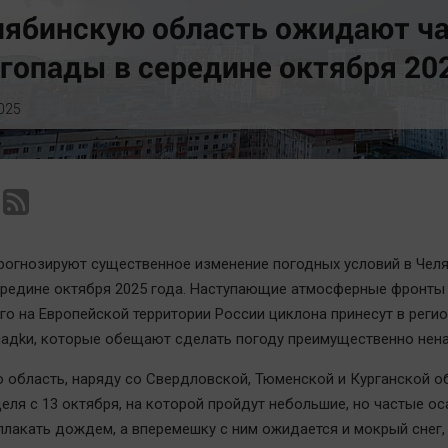
Статистика
Вирус чтения
лябинскую область ожидают ч
Челябинск космический
Вкусное
гопады в середине октября 20
Другие рубрики
Гороскоп
Bookworms
Дети
025
English version
ЖКХ
Online-консультация
Интервью
Актуальная тема
Качество жизни
рогнозируют существенное изменение погодных условий в Чел
ередине октября 2025 года. Наступающие атмосферные фронты
о на Европейской территории России циклона принесут в реги
адkи, которые обещают сделать погоду преимущественно нена
 область, наряду со Свердловской, Тюменской и Курганской о
еля с 13 октября, на которой пройдут небольшие, но частые ос
плакать дождем, а вперемешку с ним ожидается и мокрый снег,