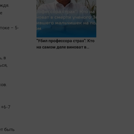
ождя.
е
токе – 5-
"Убил профессора страх": Кто
на самом деле виноват в
смерти ученого Зезина,
, в
остановившего мальчишек
ься,
на поле с горохом
сов.
 +6-7
ет быть