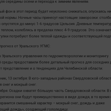
для середины осени и перехода к зимним явлениям.
ый фон в этот период будет неуклонно снижаться, опускаясь н
ой нормы. Ночные часы принесут настоящие заморозки: столб
 опустятся до минус 1-6 градусов Цельсия. Дневные температ
теплом, колеблясь в пределах плюс 4-9 градусов. Это означает
гулки потребуют более теплой одежды и соответствующей подг
рогноз от Уральского УГМС:
 Уральского управления по гидрометеорологии и мониторингу
среды предоставили более детальный прогноз для соседних р
т представление и о тенденциях для Челябинской области:
ник, 13 октября: В юго-западных районах Свердловской облас
 снег и мокрый снег.
тября: Осадки охватят бóльшую часть Свердловской области. В
региона они будут преимущественно в виде дождя, в то время 
хранится смешанный характер – мокрый снег, дождь и даже
ющий дождь», создающий гололедицу.