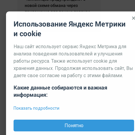
новой схеме обмана через
приложения для поиска топлива.
05.08.2026 17:52:54
Использование Яндекс Метрики
и cookie
Наш сайт использует сервис Яндекс Метрика для
анализа поведения пользователей и улучшения
работы ресурса. Также использует cookie для
хранения данных. Продолжая использовать сайт, Вы
даете свое согласие на работу с этими файлами.
Какие данные собираются и важная
информация:
Выходные данные СМИ
Реклама
Вакансии
П
Показать подробности
© 2026 МЕДИАЗАВОД — Сайт может содержать контент, пре
Мнение редакции может не совпадать с мнением отдельных 
Понятно