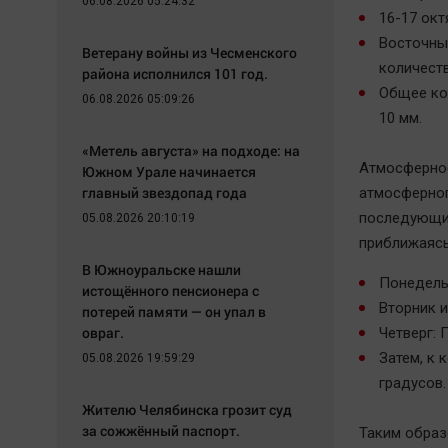
06.08.2026 05:24:32
16-17 окт
Восточны
Ветерану войны из Чесменского
количест
района исполнился 101 год.
Общее кол
06.08.2026 05:09:26
10 мм.
«Метель августа» на подходе: на
Атмосферное
Южном Урале начинается
главный звездопад года
атмосферног
последующие
05.08.2026 20:10:19
приближаясь
В Южноуральске нашли
Понедельн
истощённого пенсионера с
Вторник и
потерей памяти — он упал в
овраг.
Четверг: 
Затем, к 
05.08.2026 19:59:29
градусов.
Жителю Челябинска грозит суд
за сожжённый паспорт.
Таким образ