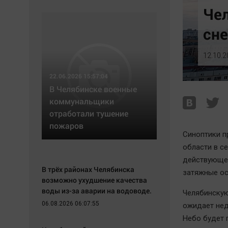
Экономика
Hедвижимость
Че
Происшествия
Образование
сне
Здоровье
Автомобили
Культура
XX век: криминальные уроки
12.10.2
Курилка
Банки
22.06.2026 15:57:04
Мнения
Медиаграмотность
В Челябинске военные
Медицина
коммунальщики
отработали тушение
пожаров
Синоптики п
области в с
действующег
В трёх районах Челябинска
затяжные ос
возможно ухудшение качества
воды из-за аварии на водоводе.
Челябинскую
06.08.2026 06:07:55
ожидает нед
Небо будет 