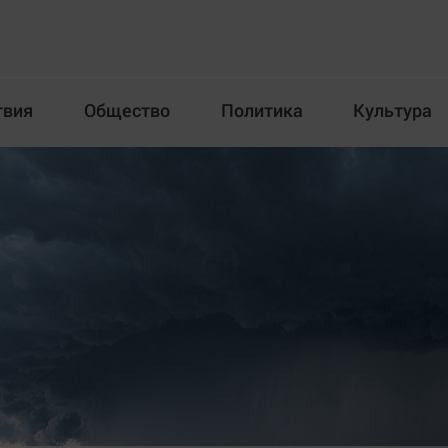
твия
Общество
Политика
Культура
Происшествия
Общество
Пол
илка
Новости компаний
Афиша
Прогулки по городу Ч
Блогеркуль
Спецпроект
Быстрый медиазавод